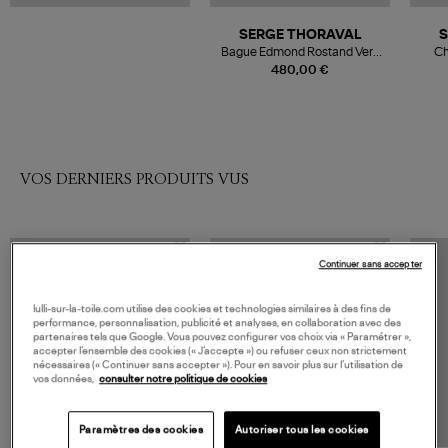
SERGE THORAVAL
S
Bague Edmond Rostand Vers
Ch
Argent
480,00 €
VOS DERNIERS PRODUITS VUS
Continuer sans accepter
lulli-sur-la-toile.com utilise des cookies et technologies similaires à des fins de
performance, personnalisation, publicité et analyses, en collaboration avec des
partenaires tels que Google. Vous pouvez configurer vos choix via « Paramétrer »,
accepter l’ensemble des cookies (« J’accepte ») ou refuser ceux non strictement
nécessaires (« Continuer sans accepter »). Pour en savoir plus sur l’utilisation de
vos données,
consulter notre politique de cookies
Paramètres des cookies
Autoriser tous les cookies