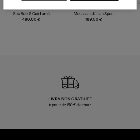
NOUVELLE COLLECTION
N
JEROME DREYFUSS
TORAL
Sac Bobi S Cuir Lamé
Mocassins Killian Sport
Champagne
Mousse
480,00 €
189,00 €
LIVRAISON GRATUITE
à partir de 150 € d'achat*