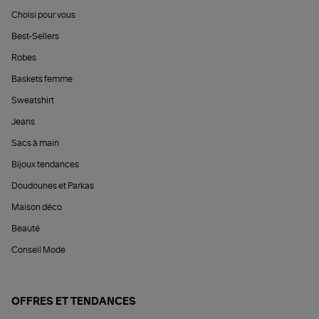
Choisi pour vous
Best-Sellers
Robes
Baskets femme
Sweatshirt
Jeans
Sacs à main
Bijoux tendances
Doudounes et Parkas
Maison déco
Beauté
Conseil Mode
OFFRES ET TENDANCES