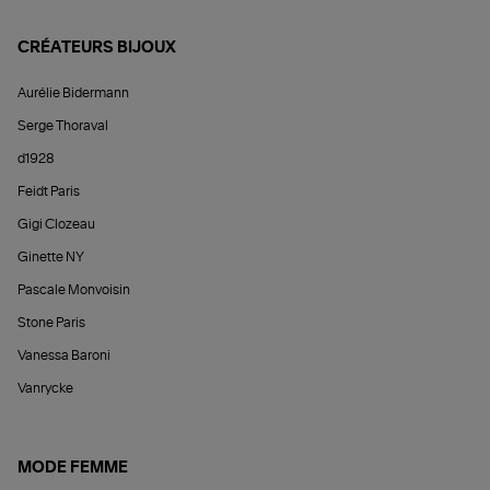
CRÉATEURS BIJOUX
Aurélie Bidermann
Serge Thoraval
d1928
Feidt Paris
Gigi Clozeau
Ginette NY
Pascale Monvoisin
Stone Paris
Vanessa Baroni
Vanrycke
MODE FEMME