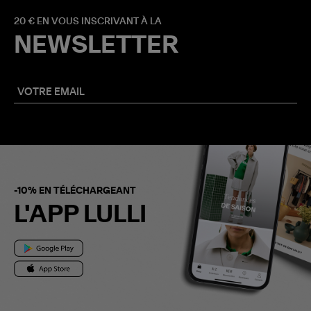
20 € EN VOUS INSCRIVANT À LA
NEWSLETTER
-10% EN TÉLÉCHARGEANT
L'APP LULLI