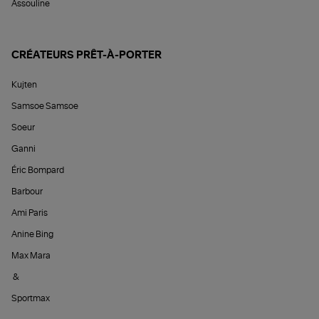
Assouline
CRÉATEURS PRÊT-À-PORTER
Kujten
Samsoe Samsoe
Soeur
Ganni
Éric Bompard
Barbour
Ami Paris
Anine Bing
Max Mara
&
Sportmax