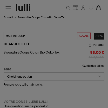
Aller au contenu principal
Accueil
Sweatshirt Ooops Coton Bio Oeko Tex
SOLDES
-30%
MADE IN EUROPE
DEAR JULIETTE
Partager
Sweatshirt
Sweatshirt Ooops Coton Bio Oeko Tex
98,00 €
Ooops
140,00 €
Coton
Bio
Guide des tailles
Oeko
Taille
Tex
Prendre votre taille habituelle.
VOTRE CONSEILLÈRE LULLI
Une question sur ce produit ?