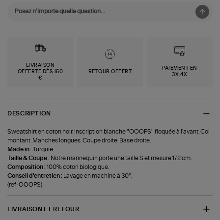
LIVRAISON
PAIEMENT EN
OFFERTE DÈS 150
RETOUR OFFERT
3X,4X
€
DESCRIPTION
Sweatshirt en coton noir. Inscription blanche "OOOPS" floquée à l'avant. Col
montant. Manches longues. Coupe droite. Base droite.
Made in :
Turquie.
Taille & Coupe :
Notre mannequin porte une taille S et mesure 172 cm.
Composition :
100% coton biologique.
Conseil d'entretien :
Lavage en machine à 30°.
(ref-OOOPS)
LIVRAISON ET RETOUR