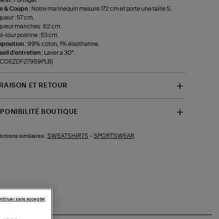
le & Coupe :
Notre mannequin mesure 172 cm et porte une taille S.
ueur : 57 cm.
ueur manches : 62 cm.
-tour poitrine : 53 cm.
position :
99% coton, 1% élasthanne.
eil d'entretien :
Laver a 30°.
f-COEZDF27959PLB)
VRAISON ET RETOUR
SPONIBILITÉ BOUTIQUE
SWEATSHIRTS
-
SPORTSWEAR
ections similaires :
ntinuer sans accepter