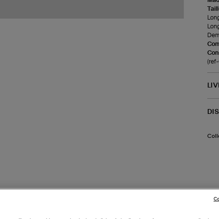
Tail
Long
Long
Demi
Com
Cons
(re
LI
DI
Coll
Co