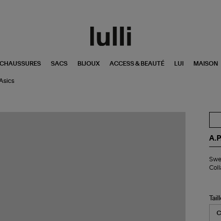
CHAUSSURES
SACS
BIJOUX
ACCESS & BEAUTÉ
LUI
MAISON
 Asics
A.P
Swe
Swea
St
Coll
Gri
Cla
Chi
Col
Tail
A.P
x
Asi