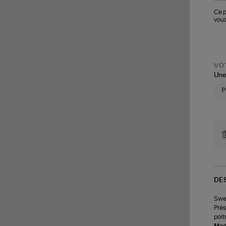
Ce p
vous
VOT
Une
DE
Swea
Prés
poit
Made