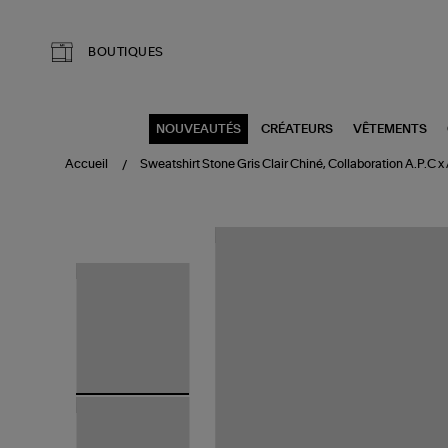
Aller au contenu principal
BOUTIQUES
NOUVEAUTÉS
CRÉATEURS
VÊTEMENTS
Accueil
Sweatshirt Stone Gris Clair Chiné, Collaboration A.P.C x