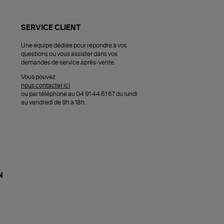
SERVICE CLIENT
Une équipe dédiée pour répondre à vos
questions ou vous assister dans vos
demandes de service après-vente.
Vous pouvez
nous contacter ici
ou par téléphone au 04 91 44 61 67 du lundi
au vendredi de 9h à 18h.
N