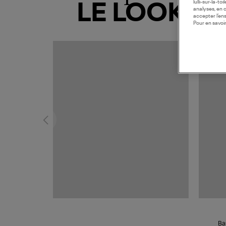
lulli-sur-la-t
LE LOOK
analyses, en 
accepter l’en
Pour en savoir
Ba