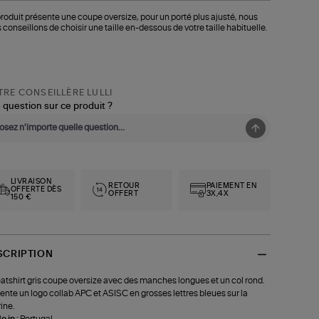
roduit présente une coupe oversize, pour un porté plus ajusté, nous
 conseillons de choisir une taille en-dessous de votre taille habituelle.
RE CONSEILLÈRE LULLI
 question sur ce produit ?
LIVRAISON
RETOUR
PAIEMENT EN
OFFERTE DÈS
OFFERT
3X,4X
150 €
SCRIPTION
tshirt gris coupe oversize avec des manches longues et un col rond.
ente un logo collab APC et ASISC en grosses lettres bleues sur la
rine.
 in :
Portugal.