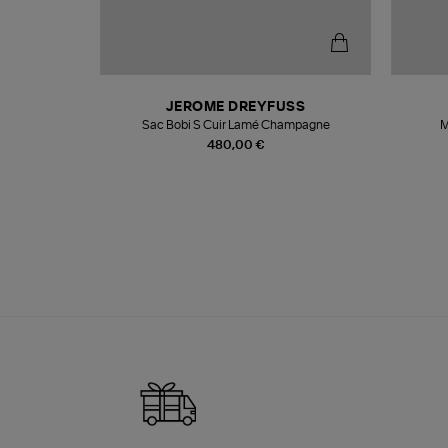
N
JEROME DREYFUSS
te
Sac Bobi S Cuir Lamé Champagne
M
480,00 €