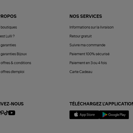
PROPOS
NOS SERVICES
 boutiques
Informations sur la livraison
est Lulli ?
Retour gratuit
 garanties
Suivre ma commande
 garanties Bijoux
Paiement 100% sécurisé
 offres & conditions
Paiement en 3 ou 4 fois
offres d'emploi
Carte Cadeau
IVEZ-NOUS
TÉLÉCHARGEZ L'APPLICATIO