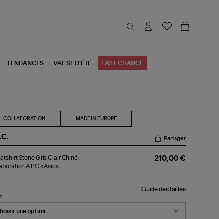
TENDANCES
VALISE D'ÉTÉ
LAST CHANCE
COLLABORATION
MADE IN EUROPE
.C.
Partager
atshirt
tshirt Stone Gris Clair Chiné,
210,00 €
one
aboration A.P.C x Asics
s
ir
né,
Guide des tailles
laboration
le
.C
cs