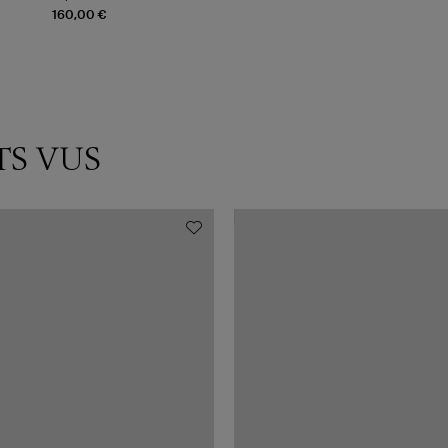
160,00 €
TS VUS