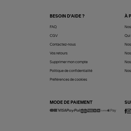
BESOIN D'AIDE ?
À 
FAQ
Nos
CGV
Qui 
Contactez-nous
Nos
Vos retours
Nos
Supprimer mon compte
Nos
Politique de confidentialité
Nos 
Préférences de cookies
MODE DE PAIEMENT
SU