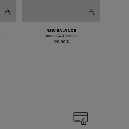
NEW BALANCE
e
Baskets 740 Sea Salt
Veste
120,00 €