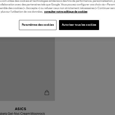
oile.com utilise des cookies et technologies similaires à des fins de performance, personnalisation, p
collaboration avec des partenaires tels que Google. Vous pouvez configurer vos choix via « Param
semble des cookies (« J’accepte ») ou refuser ceux non strictement nécessaires (« Continuer san
 plus sur l’utilisation de vos données,
consulter notre politique de cookies
Paramètres des cookies
Autoriser tous les cookies
ASICS
skets Gel-Nyc Cream Moonrock