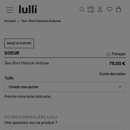
Aller au contenu principal
Accueil
Tee-Shirt Helsinki Ardoise
MADE IN EUROPE
SOEUR
Partager
Tee-
Tee-Shirt Helsinki Ardoise
75,00 €
Shirt
Helsinki
Guide des tailles
Ardoise
Taille
Prendre votre taille habituelle.
VOTRE CONSEILLÈRE LULLI
Une question sur ce produit ?