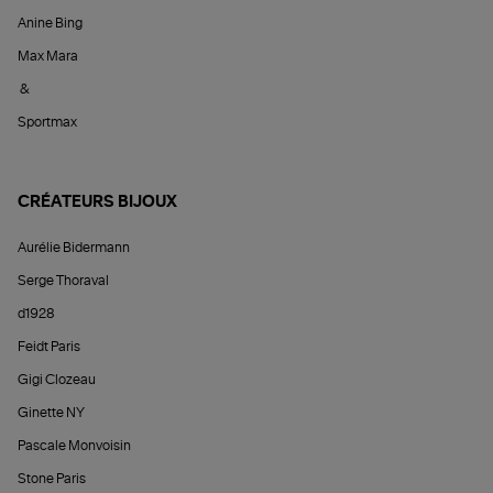
Anine Bing
Max Mara
&
Sportmax
CRÉATEURS BIJOUX
Aurélie Bidermann
Serge Thoraval
d1928
Feidt Paris
Gigi Clozeau
Ginette NY
Pascale Monvoisin
Stone Paris