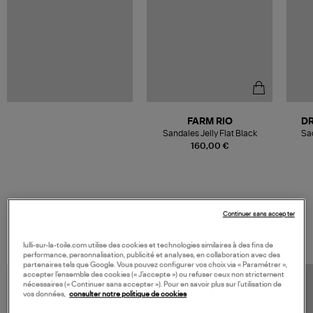
FARM RIO
D
Sandales Jelly Flat Black
Sa
160,00 €
Continuer sans accepter
VOS DERNIERS PRODUITS VUS
lulli-sur-la-toile.com utilise des cookies et technologies similaires à des fins de
performance, personnalisation, publicité et analyses, en collaboration avec des
partenaires tels que Google. Vous pouvez configurer vos choix via « Paramétrer »,
accepter l’ensemble des cookies (« J’accepte ») ou refuser ceux non strictement
nécessaires (« Continuer sans accepter »). Pour en savoir plus sur l’utilisation de
vos données,
consulter notre politique de cookies