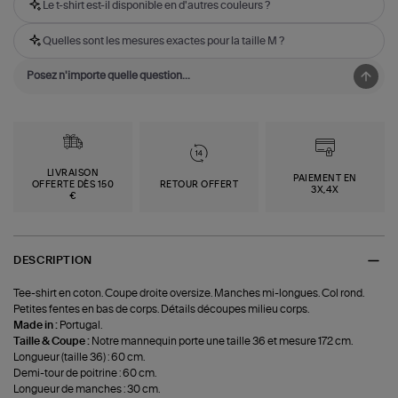
Le t-shirt est-il disponible en d'autres couleurs ?
Quelles sont les mesures exactes pour la taille M ?
LIVRAISON
PAIEMENT EN
OFFERTE DÈS 150
RETOUR OFFERT
3X,4X
€
DESCRIPTION
Tee-shirt en coton. Coupe droite oversize. Manches mi-longues. Col rond.
Petites fentes en bas de corps. Détails découpes milieu corps.
Made in :
Portugal.
Taille & Coupe :
Notre mannequin porte une taille 36 et mesure 172 cm.
Longueur (taille 36) : 60 cm.
Demi-tour de poitrine : 60 cm.
Longueur de manches : 30 cm.