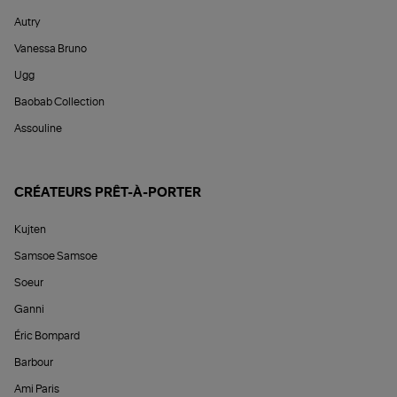
Autry
Vanessa Bruno
Ugg
Baobab Collection
Assouline
CRÉATEURS PRÊT-À-PORTER
Kujten
Samsoe Samsoe
Soeur
Ganni
Éric Bompard
Barbour
Ami Paris