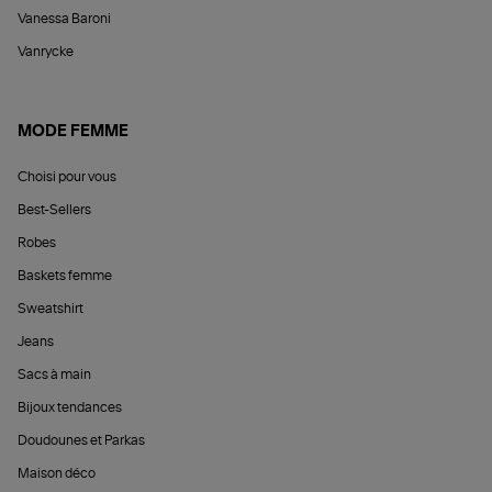
Vanessa Baroni
Vanrycke
MODE FEMME
Choisi pour vous
Best-Sellers
Robes
Baskets femme
Sweatshirt
Jeans
Sacs à main
Bijoux tendances
Doudounes et Parkas
Maison déco