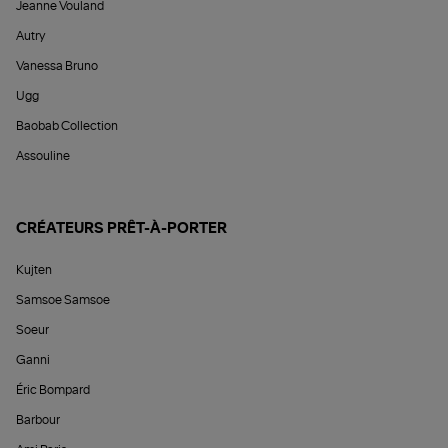
Jeanne Vouland
Autry
Vanessa Bruno
Ugg
Baobab Collection
Assouline
CRÉATEURS PRÊT-À-PORTER
Kujten
Samsoe Samsoe
Soeur
Ganni
Éric Bompard
Barbour