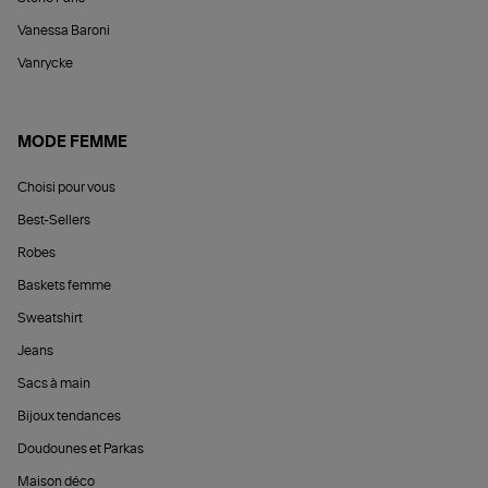
Vanessa Baroni
Vanrycke
MODE FEMME
Choisi pour vous
Best-Sellers
Robes
Baskets femme
Sweatshirt
Jeans
Sacs à main
Bijoux tendances
Doudounes et Parkas
Maison déco