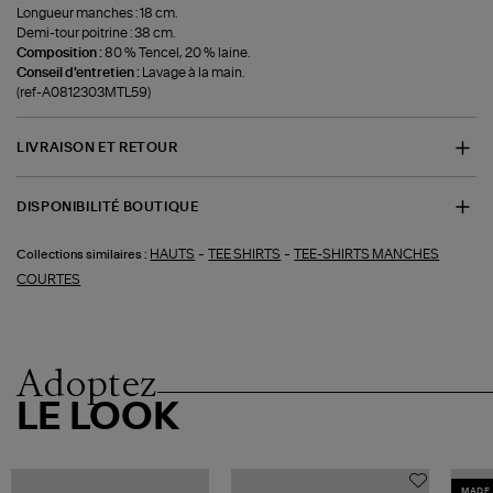
Longueur manches : 18 cm.
Demi-tour poitrine : 38 cm.
Composition :
80 % Tencel, 20 % laine.
Conseil d'entretien :
Lavage à la main.
(ref-A0812303MTL59)
LIVRAISON ET RETOUR
DISPONIBILITÉ BOUTIQUE
-
-
HAUTS
TEE SHIRTS
TEE-SHIRTS MANCHES
Collections similaires :
COURTES
Adoptez
LE LOOK
MADE 