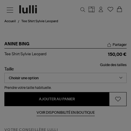
Aller au contenu principal
Accueil
Tee Shirt Sylvie Leopard
ANINE BING
Partager
Tee
Tee Shirt Sylvie Leopard
150,00 €
Shirt
Sylvie
Guide des tailles
Leopard
Taille
Prendre votre taille habituelle.
AJOUTER AU PANIER
VOIR DISPONIBILITÉ EN BOUTIQUE
VOTRE CONSEILLÈRE LULLI