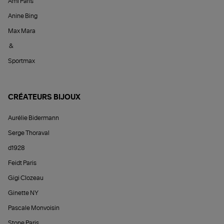
Ami Paris
Anine Bing
Max Mara
&
Sportmax
CRÉATEURS BIJOUX
Aurélie Bidermann
Serge Thoraval
d1928
Feidt Paris
Gigi Clozeau
Ginette NY
Pascale Monvoisin
Stone Paris