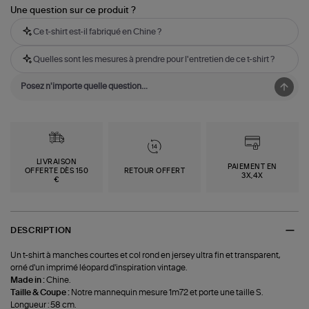
Une question sur ce produit ?
Ce t-shirt est-il fabriqué en Chine ?
Quelles sont les mesures à prendre pour l'entretien de ce t-shirt ?
LIVRAISON
PAIEMENT EN
OFFERTE DÈS 150
RETOUR OFFERT
3X,4X
€
DESCRIPTION
Un t-shirt à manches courtes et col rond en jersey ultra fin et transparent,
orné d'un imprimé léopard d'inspiration vintage.
Made in :
Chine.
Taille & Coupe :
Notre mannequin mesure 1m72 et porte une taille S.
Longueur : 58 cm.