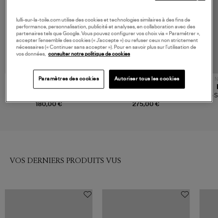
lulli-sur-la-toile.com utilise des cookies et technologies similaires à des fins de
performance, personnalisation, publicité et analyses, en collaboration avec des
partenaires tels que Google. Vous pouvez configurer vos choix via « Paramétrer »,
accepter l’ensemble des cookies (« J’accepte ») ou refuser ceux non strictement
nécessaires (« Continuer sans accepter »). Pour en savoir plus sur l’utilisation de
vos données,
consulter notre politique de cookies
Paramètres des cookies
Autoriser tous les cookies
N
ANINE BING
GANNI
Tee Shirt Sylvie Leopard
Tee Shirt Graphic Wool Printed
Tee 
Egret
180,00 €
275,00 €
VOS DERNIERS PRODUITS VUS