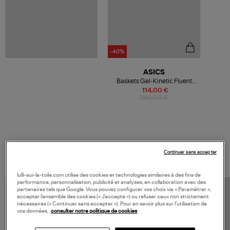
-40%
ASICS
Baskets Gel-Kinetic Fluent
Gris
114,00 €
190,00 €
VOS DERNIERS PRODUITS VUS
Continuer sans accepter
lulli-sur-la-toile.com utilise des cookies et technologies similaires à des fins de
performance, personnalisation, publicité et analyses, en collaboration avec des
partenaires tels que Google. Vous pouvez configurer vos choix via « Paramétrer »,
accepter l’ensemble des cookies (« J’accepte ») ou refuser ceux non strictement
nécessaires (« Continuer sans accepter »). Pour en savoir plus sur l’utilisation de
vos données,
consulter notre politique de cookies