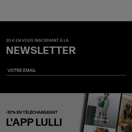
20 € EN VOUS INSCRIVANT À LA
NEWSLETTER
-10% EN TÉLÉCHARGEANT
L'APP LULLI