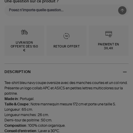
Une question sur ce produit ?
LIVRAISON
PAIEMENT EN
OFFERTE DÈS 150
RETOUR OFFERT
3X,4X
€
DESCRIPTION
Tee-shirt bleu navy coupe oversize avec des manches courtes et un col rond.
Présente un logo collab APC et ASICS en petites lettres multicolores sur la
poitrine.
Made in :
Portugal.
Taille & Coupe :
Notre mannequin mesure 172 cm et porte une taille S.
Longueur : 65 cm.
Longueur manches : 26 cm.
Demi-tour de poitrine : 50 cm.
Composition :
100% coton organique.
Conseil d'entretien :
Laver a 30°C.