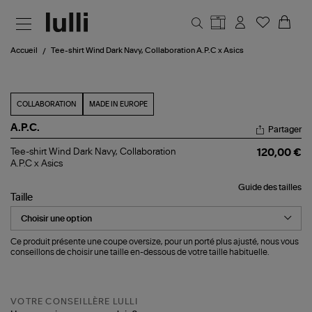
Aller au contenu principal
Accueil
Tee-shirt Wind Dark Navy, Collaboration A.P.C x Asics
COLLABORATION
MADE IN EUROPE
A.P.C.
Partager
Tee-
Tee-shirt Wind Dark Navy, Collaboration
120,00 €
shirt
A.P.C x Asics
Wind
Dark
Guide des tailles
Navy,
Taille
Collaboration
A.P.C
x
Asics
Ce produit présente une coupe oversize, pour un porté plus ajusté, nous vous
conseillons de choisir une taille en-dessous de votre taille habituelle.
VOTRE CONSEILLÈRE LULLI