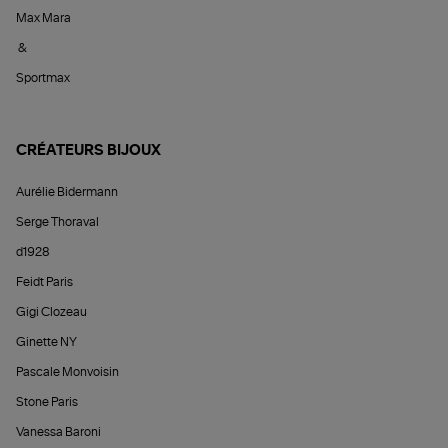
Max Mara
&
Sportmax
CRÉATEURS BIJOUX
Aurélie Bidermann
Serge Thoraval
d1928
Feidt Paris
Gigi Clozeau
Ginette NY
Pascale Monvoisin
Stone Paris
Vanessa Baroni