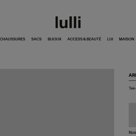
CHAUSSURES
SACS
BIJOUX
ACCESS & BEAUTÉ
LUI
MAISON
AR
Tee
Tee-
Shi
Yo
Lo
Sl
Kak