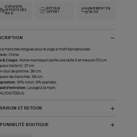
LIVRAISON
RETOUR
PAIEMENT EN
OFFERTE DÈS
OFFERT
3X,4X
150 €
SCRIPTION
 à manches longues pour le yoga à motif bandana kaki.
 in :
Chine.
le & Coupe :
Notre mannequin porte une taille S et mesure 172 cm.
ueur (taille S) : 37 cm.
-tour de poitrine : 38 cm.
ueur de manches : 58 cm
position :
91% nylon, 9% spandex.
eil d'entretien :
Lavage à la main.
f-ALYOGTEEKA)
VRAISON ET RETOUR
SPONIBILITÉ BOUTIQUE