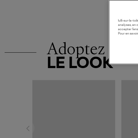
lulli-sur-la-t
analyses, en 
accepter l’en
Pour en savoir
Adoptez
LE LOOK