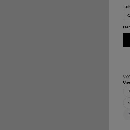
Tail
Pren
VOT
Une