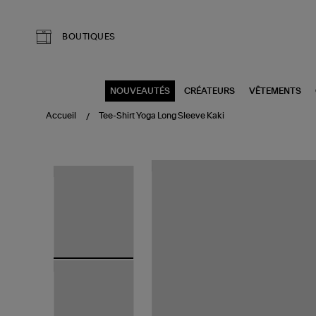
Aller au contenu principal
BOUTIQUES
NOUVEAUTÉS
CRÉATEURS
VÊTEMENTS
Accueil
Tee-Shirt Yoga Long Sleeve Kaki