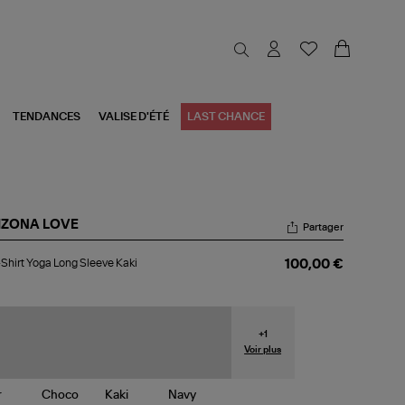
TENDANCES
VALISE D'ÉTÉ
LAST CHANCE
IZONA LOVE
Partager
-
Shirt Yoga Long Sleeve Kaki
100,00 €
rt
ga
ng
eeve
i
+
1
Voir plus