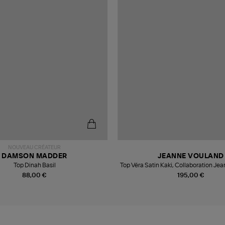
NOUVEAU CRÉATEUR
DAMSON MADDER
JEANNE VOULAND
Top Dinah Basil
Top Véra Satin Kaki, Collaboration Je
Véronika Loubry
88,00 €
195,00 €