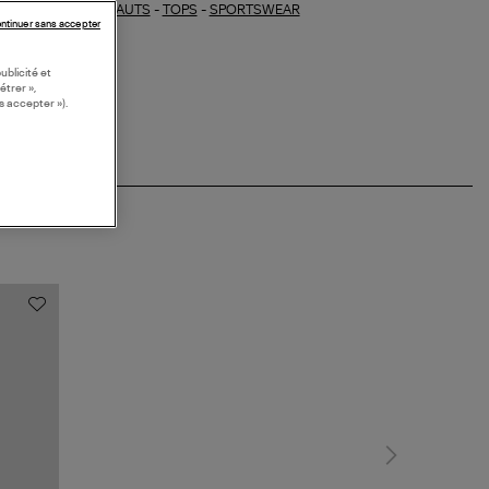
HAUTS
-
TOPS
-
SPORTSWEAR
ections similaires :
ntinuer sans accepter
ublicité et
étrer »,
s accepter »).