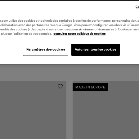
Coll
Co
oile.com utilise des cookies et technologies similaires à des fins de performance, personnalisation, p
collaboration avec des partenaires tels que Google. Vous pouvez configurer vos choix via « Param
semble des cookies (« J’accepte ») ou refuser ceux non strictement nécessaires (« Continuer san
 plus sur l’utilisation de vos données,
consulter notre politique de cookies
Paramètres des cookies
Autoriser tous les cookies
MADE IN EUROPE