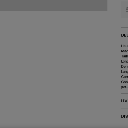
DE
Haut
Made
Tail
Long
Demi
Long
Com
Cons
(re
LI
DI