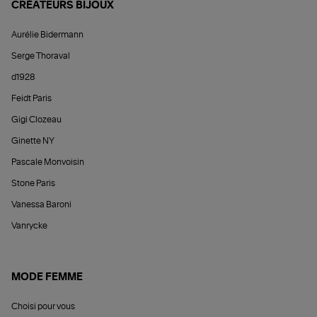
CRÉATEURS BIJOUX
Aurélie Bidermann
Serge Thoraval
d1928
Feidt Paris
Gigi Clozeau
Ginette NY
Pascale Monvoisin
Stone Paris
Vanessa Baroni
Vanrycke
MODE FEMME
Choisi pour vous