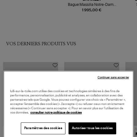
Bague Massilia Notre-Dame
de la Garde Or Jaune
1 995,00 €
VOS DERNIERS PRODUITS VUS
Continuer sans accepter
lulli-sur-la-toile.com utilise des cookies et technologies similaires à des fins de
performance, personnalisation, publicité et analyses, en collaboration avec des
partenaires tels que Google. Vous pouvez configurer vos choix via « Paramétrer »,
accepter l’ensemble des cookies (« J’accepte ») ou refuser ceux non strictement
nécessaires (« Continuer sans accepter »). Pour en savoir plus sur l’utilisation de
vos données,
consulter notre politique de cookies
Paramètres des cookies
Autoriser tous les cookies
NOUVELLE COLLECTION
N
JEROME DREYFUSS
TORAL