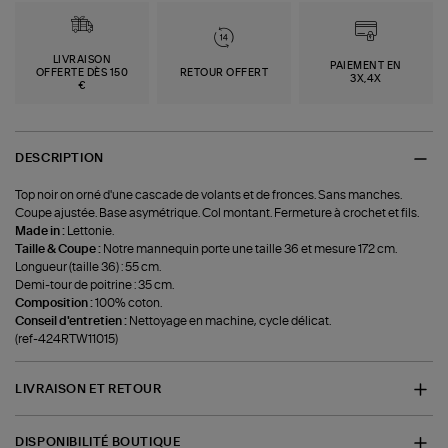
LIVRAISON
PAIEMENT EN
OFFERTE DÈS 150
RETOUR OFFERT
3X,4X
€
DESCRIPTION
Top noir on orné d'une cascade de volants et de fronces. Sans manches.
Coupe ajustée. Base asymétrique. Col montant. Fermeture à crochet et fils.
Made in :
Lettonie.
Taille & Coupe :
Notre mannequin porte une taille 36 et mesure 172 cm.
Longueur (taille 36) : 55 cm.
Demi-tour de poitrine : 35 cm.
Composition :
100% coton.
Conseil d'entretien :
Nettoyage en machine, cycle délicat.
(ref-424RTW11015)
LIVRAISON ET RETOUR
DISPONIBILITÉ BOUTIQUE