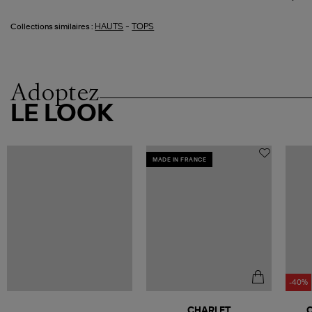
-
HAUTS
TOPS
Collections similaires :
Adoptez
LE LOOK
MADE IN FRANCE
-40%
CHARLET
C