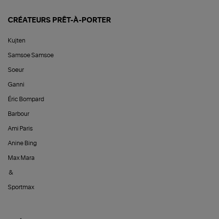
CRÉATEURS PRÊT-À-PORTER
Kujten
Samsoe Samsoe
Soeur
Ganni
Éric Bompard
Barbour
Ami Paris
Anine Bing
Max Mara
&
Sportmax