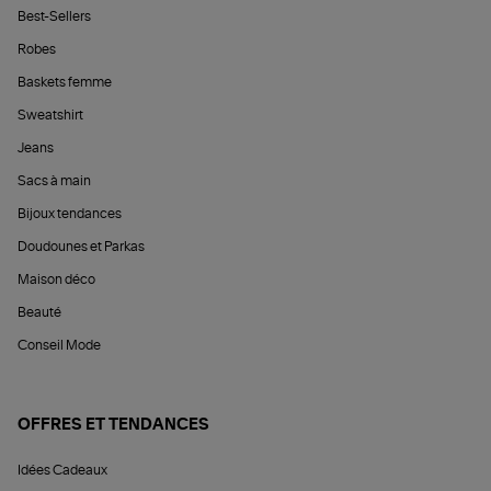
Best-Sellers
Robes
Baskets femme
Sweatshirt
Jeans
Sacs à main
Bijoux tendances
Doudounes et Parkas
Maison déco
Beauté
Conseil Mode
OFFRES ET TENDANCES
Idées Cadeaux