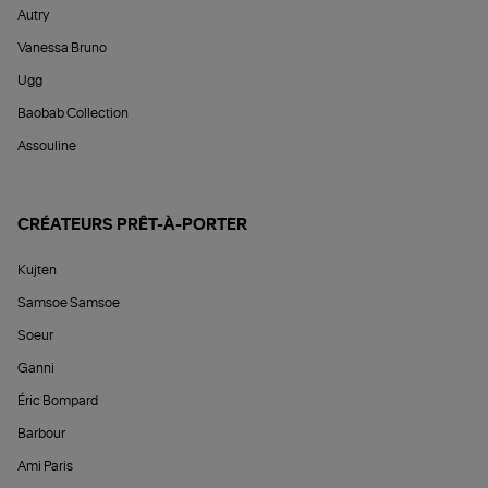
Autry
Vanessa Bruno
Ugg
Baobab Collection
Assouline
CRÉATEURS PRÊT-À-PORTER
Kujten
Samsoe Samsoe
Soeur
Ganni
Éric Bompard
Barbour
Ami Paris