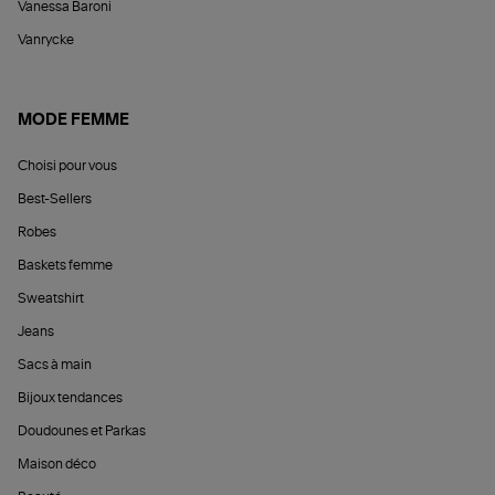
Vanessa Baroni
Vanrycke
MODE FEMME
Choisi pour vous
Best-Sellers
Robes
Baskets femme
Sweatshirt
Jeans
Sacs à main
Bijoux tendances
Doudounes et Parkas
Maison déco