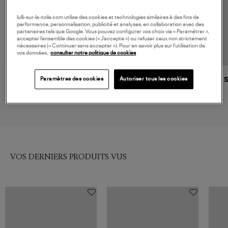
lulli-sur-la-toile.com utilise des cookies et technologies similaires à des fins de
performance, personnalisation, publicité et analyses, en collaboration avec des
partenaires tels que Google. Vous pouvez configurer vos choix via « Paramétrer »,
accepter l’ensemble des cookies (« J’accepte ») ou refuser ceux non strictement
nécessaires (« Continuer sans accepter »). Pour en savoir plus sur l’utilisation de
vos données,
consulter notre politique de cookies
Paramètres des cookies
Autoriser tous les cookies
LA NOUVELLE
AOKYANOS
Top Augustin Noir
Caraco Lewiston Léopard,
Exclusivité Lulli
81,00 €
69,00 €
VOS DERNIERS PRODUITS VUS