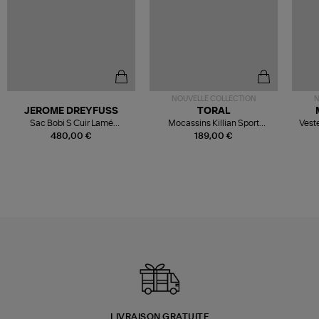
NOUVELLE COLLECTION
N
JEROME DREYFUSS
TORAL
Sac Bobi S Cuir Lamé
Mocassins Killian Sport
Veste
Champagne
Mousse
480,00 €
189,00 €
LIVRAISON GRATUITE