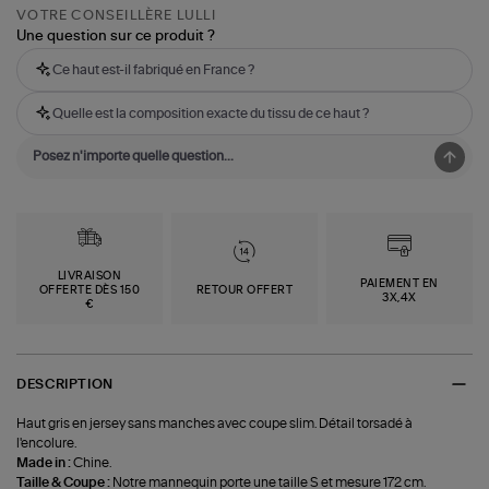
VOTRE CONSEILLÈRE LULLI
Une question sur ce produit ?
Ce haut est-il fabriqué en France ?
Quelle est la composition exacte du tissu de ce haut ?
LIVRAISON
PAIEMENT EN
OFFERTE DÈS 150
RETOUR OFFERT
3X,4X
€
DESCRIPTION
Haut gris en jersey sans manches avec coupe slim. Détail torsadé à
l'encolure.
Made in :
Chine.
Taille & Coupe :
Notre mannequin porte une taille S et mesure 172 cm.