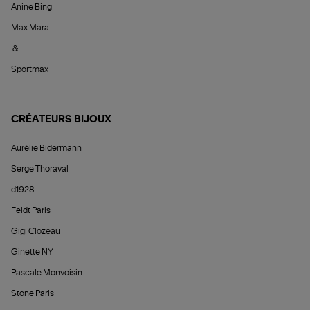
Anine Bing
Max Mara
&
Sportmax
CRÉATEURS BIJOUX
Aurélie Bidermann
Serge Thoraval
d1928
Feidt Paris
Gigi Clozeau
Ginette NY
Pascale Monvoisin
Stone Paris