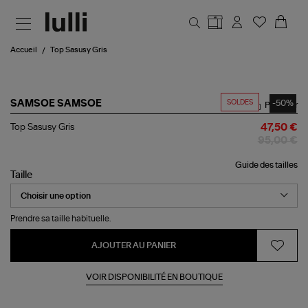
Aller au contenu principal
Accueil
Top Sasusy Gris
SOLDES
-50%
SAMSOE SAMSOE
Partager
Top
Top Sasusy Gris
47,50 €
Sasusy
95,00 €
Gris
Guide des tailles
Taille
Prendre sa taille habituelle.
AJOUTER AU PANIER
VOIR DISPONIBILITÉ EN BOUTIQUE