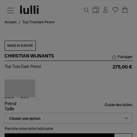
Aller au contenu principal
Accueil
Top Tiria Dark Petrol
MADE IN EUROPE
CHRISTIAN WIJNANTS
Partager
Top
Top Tiria Dark Petrol
275,00 €
Tiria
Dark
Petrol
Guide des tailles
Taille
Prendre votre taille habituelle.