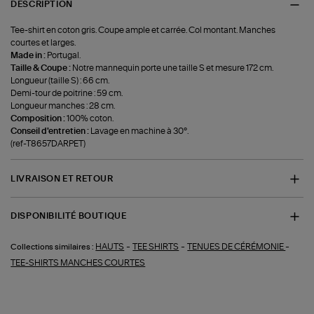
DESCRIPTION
Tee-shirt en coton gris. Coupe ample et carrée. Col montant. Manches
courtes et larges.
Made in :
Portugal.
Taille & Coupe :
Notre mannequin porte une taille S et mesure 172 cm.
Longueur (taille S) : 66 cm.
Demi-tour de poitrine : 59 cm.
Longueur manches : 28 cm.
Composition :
100% coton.
Conseil d'entretien :
Lavage en machine à 30°.
(ref-T8657DARPET)
LIVRAISON ET RETOUR
DISPONIBILITÉ BOUTIQUE
-
-
-
HAUTS
TEE SHIRTS
TENUES DE CÉRÉMONIE
Collections similaires :
TEE-SHIRTS MANCHES COURTES