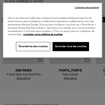
VOUS AIMEREZ AUSSI
Continuer sans accepter
lulli-sur-la-toile.com utilise des cookies et technologies similaires à des fins de
MADE IN EUROPE
MADE 
performance, personnalisation, publicité et analyses, en collaboration avec des
partenaires tels que Google. Vous pouvez configurer vos choix via « Paramétrer »,
accepter l’ensemble des cookies (« J’accepte ») ou refuser ceux non strictement
nécessaires (« Continuer sans accepter »). Pour en savoir plus sur l’utilisation de
vos données,
consulter notre politique de cookies
Paramètres des cookies
Autoriser tous les cookies
N
AMI PARIS
FORTE_FORTE
C
T-Shirt With Ami Paris Print
Polo ciottolo
T
Blanc Creme
250,00 €
510,00 €