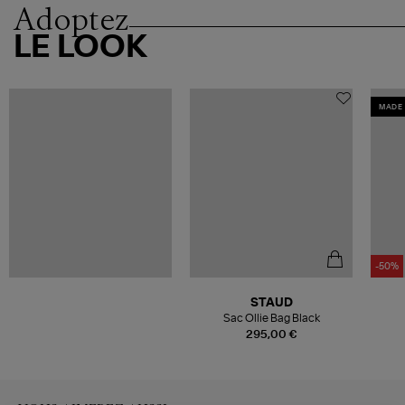
Adoptez
LE LOOK
MADE 
-50%
STAUD
Sac Ollie Bag Black
295,00 €