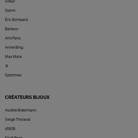
Soeur
Ganni
Éric Bompard
Barbour
Ami Paris
Anine Bing
Max Mara
&
Sportmax
CRÉATEURS BIJOUX
Aurélie Bidermann
Serge Thoraval
d1928
Feidt Paris