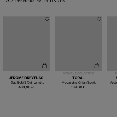
VOS DERNIERS PRODUITS VUS
NOUVELLE COLLECTION
N
JEROME DREYFUSS
TORAL
Sac Bobi S Cuir Lamé
Mocassins Killian Sport
Veste
Champagne
Mousse
480,00 €
189,00 €