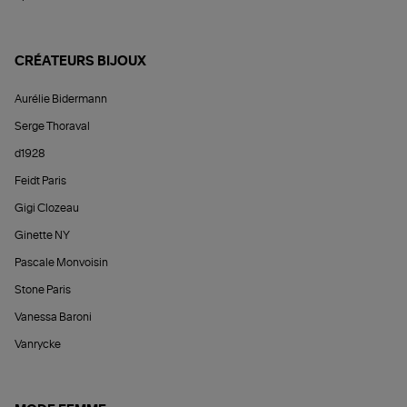
CRÉATEURS BIJOUX
Aurélie Bidermann
Serge Thoraval
d1928
Feidt Paris
Gigi Clozeau
Ginette NY
Pascale Monvoisin
Stone Paris
Vanessa Baroni
Vanrycke