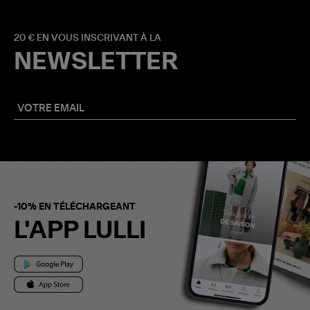
20 € EN VOUS INSCRIVANT À LA
NEWSLETTER
-10% EN TÉLÉCHARGEANT
L'APP LULLI