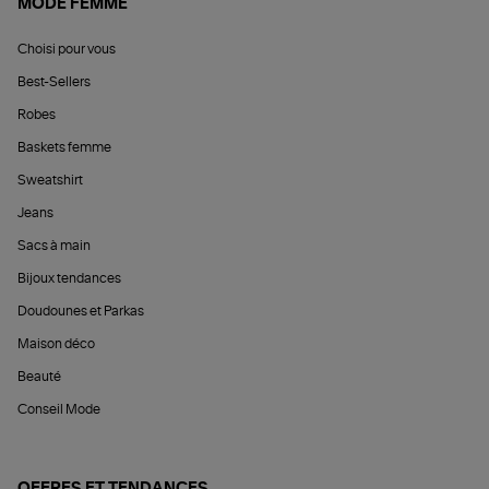
MODE FEMME
Choisi pour vous
Best-Sellers
Robes
Baskets femme
Sweatshirt
Jeans
Sacs à main
Bijoux tendances
Doudounes et Parkas
Maison déco
Beauté
Conseil Mode