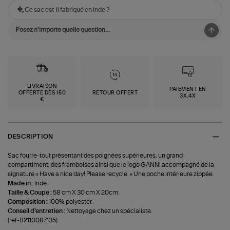
Ce sac est-il fabriqué en Inde ?
LIVRAISON
PAIEMENT EN
OFFERTE DÈS 150
RETOUR OFFERT
3X,4X
€
DESCRIPTION
Sac fourre-tout présentant des poignées supérieures, un grand
compartiment, des framboises ainsi que le logo GANNI accompagné de la
signature « Have a nice day! Please recycle. » Une poche intérieure zippée.
Made in :
Inde.
Taille & Coupe :
58 cm X 30 cm X 20cm.
Composition :
100% polyester.
Conseil d'entretien :
Nettoyage chez un spécialiste.
(ref-B2110087135)