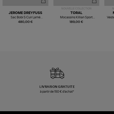
NOUVELLE COLLECTION
N
JEROME DREYFUSS
TORAL
Sac Bobi S Cuir Lamé
Mocassins Killian Sport
Veste
Champagne
Mousse
480,00 €
189,00 €
LIVRAISON GRATUITE
à partir de 150 € d'achat*