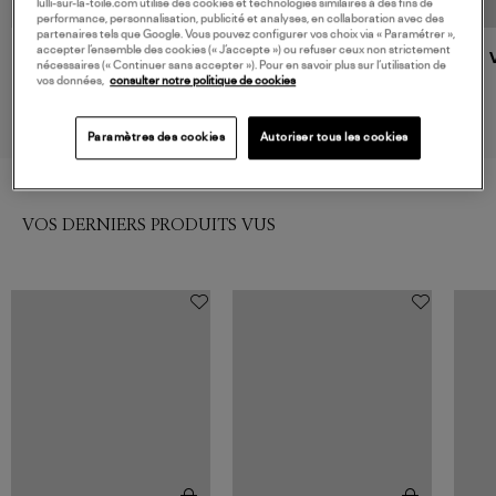
lulli-sur-la-toile.com utilise des cookies et technologies similaires à des fins de
performance, personnalisation, publicité et analyses, en collaboration avec des
partenaires tels que Google. Vous pouvez configurer vos choix via « Paramétrer »,
accepter l’ensemble des cookies (« J’accepte ») ou refuser ceux non strictement
A.P.C.
VANESSA BRUNO
nécessaires (« Continuer sans accepter »). Pour en savoir plus sur l’utilisation de
Tote Bag Ninon Ecru
Cabas Raphia S Bandoulière
vos données,
consulter notre politique de cookies
Doré
260,00 €
215,00 €
Paramètres des cookies
Autoriser tous les cookies
VOS DERNIERS PRODUITS VUS