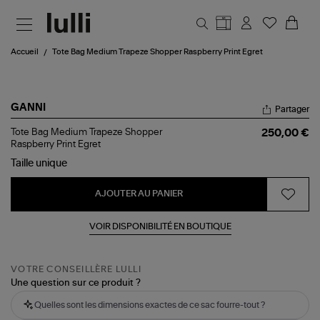
Aller au contenu principal
Accueil
Tote Bag Medium Trapeze Shopper Raspberry Print Egret
GANNI
Partager
Tote
Tote Bag Medium Trapeze Shopper
250,00 €
Bag
Raspberry Print Egret
Medium
Taille
unique
Trapeze
Shopper
Raspberry
AJOUTER AU PANIER
Print
Egret
VOIR DISPONIBILITÉ EN BOUTIQUE
VOTRE CONSEILLÈRE LULLI
Une question sur ce produit ?
Quelles sont les dimensions exactes de ce sac fourre-tout ?