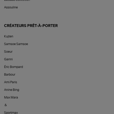
Assouline
CRÉATEURS PRÊT-À-PORTER
Kujten
Samsoe Samsoe
Soeur
Ganni
Éric Bompard
Barbour
Ami Paris
Anine Bing
Max Mara
&
Sportmax