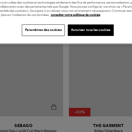
oile.com utilise des cookies et technologies similaires à des fins de performance, personnalisation, p
collaboration avec des partenaires tels que Google. Vous pouvez configurer vos choix via « Param
semble des cookies (« J’accepte ») ou refuser ceux non strictement nécessaires (« Continuer san
 plus sur l’utilisation de vos données,
consulter notre politique de cookies
Paramètres des cookies
Autoriser tous les cookies
MADE IN EUROPE
-40%
SEBAGO
THE GARMENT
sins Dan Lug W Cuir Black Regular
Robe Chloe Black