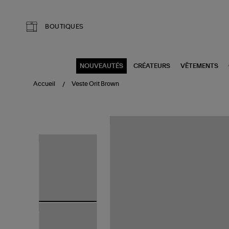
Aller au contenu principal
BOUTIQUES
NOUVEAUTÉS
CRÉATEURS
VÊTEMENTS
Accueil
Veste Orit Brown