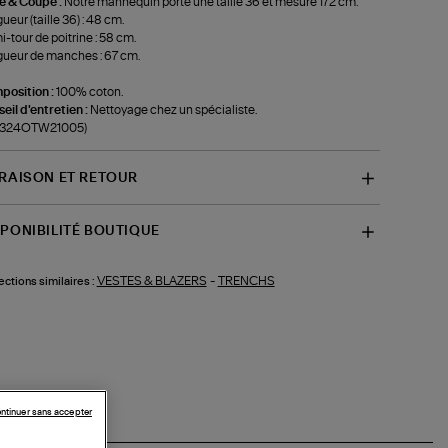
le & Coupe :
Notre mannequin porte une taille 36 et mesure 172 cm.
ueur (taille 36) : 48 cm.
-tour de poitrine : 58 cm.
ueur de manches : 67 cm.
position :
100% coton.
eil d'entretien :
Nettoyage chez un spécialiste.
f-324OTW21005)
VRAISON ET RETOUR
SPONIBILITÉ BOUTIQUE
VESTES & BLAZERS
-
TRENCHS
ections similaires :
ntinuer sans accepter