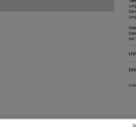
Tail
Long
Demi
Long
Com
Cons
(re
LI
DI
Coll
Co