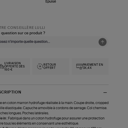
Épuisé
RE CONSEILLÈRE LULLI
 question sur ce produit ?
LIVRAISON
RETOUR
PAIEMENT EN
OFFERTE DÈS
OFFERT
3X,4X
150 €
SCRIPTION
e en coton marron hydrofuge réalisée à la main. Coupe droite, cropped
aille élastiquée. Capuche amovible à cordons de serrage. Col chemise.
hes longues. Poches latérales.
 in :
Fabriqué dans un coton hydrofuge pour assurer une protection
re tous les éléments en conservant une esthétique.