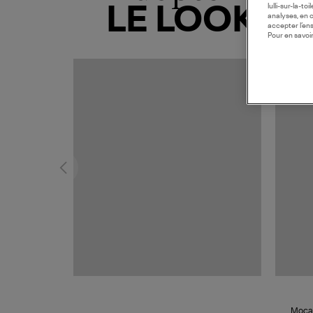
lulli-sur-la-t
LE LOOK
analyses, en 
accepter l’en
Pour en savoir
Mocas