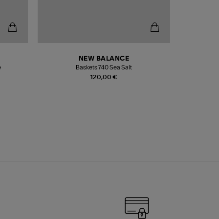
NEW BALANCE
e
Baskets 740 Sea Salt
Veste
120,00 €