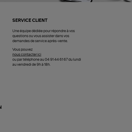
SERVICE CLIENT
Une équipe dédiée pour répondre à vos
questions ou vous assister dans vos
demandes de service après-vente.
Vous pouvez
nous contacter ici
ou par téléphone au 04 91 44 61 67 du lundi
au vendredi de 9h à 18h.
N