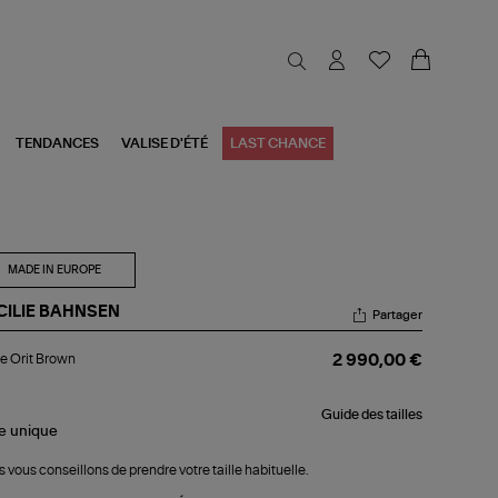
TENDANCES
VALISE D'ÉTÉ
LAST CHANCE
MADE IN EUROPE
CILIE BAHNSEN
Partager
ste
e Orit Brown
2 990,00 €
t
own
Guide des tailles
le
unique
 vous conseillons de prendre votre taille habituelle.