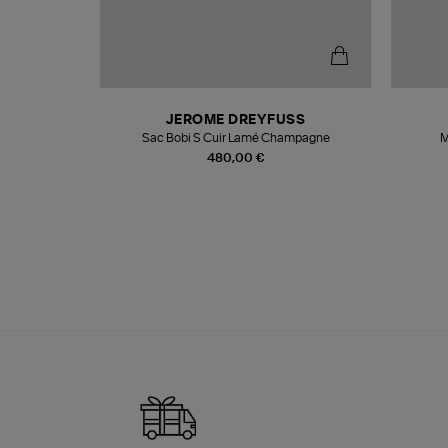
N
JEROME DREYFUSS
te
Sac Bobi S Cuir Lamé Champagne
M
480,00 €