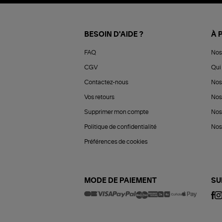
BESOIN D'AIDE ?
À 
FAQ
Nos
CGV
Qui 
Contactez-nous
Nos
Vos retours
Nos
Supprimer mon compte
Nos
Politique de confidentialité
Nos 
Préférences de cookies
MODE DE PAIEMENT
SU