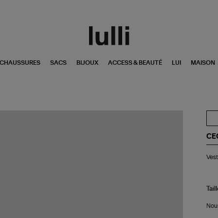
CHAUSSURES
SACS
BIJOUX
ACCESS & BEAUTÉ
LUI
MAISON
CE
Ve
Vest
Ori
Br
Tail
Nous