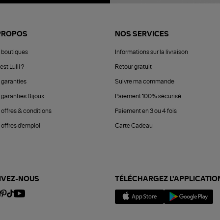
PROPOS
NOS SERVICES
 boutiques
Informations sur la livraison
est Lulli ?
Retour gratuit
 garanties
Suivre ma commande
 garanties Bijoux
Paiement 100% sécurisé
 offres & conditions
Paiement en 3 ou 4 fois
offres d'emploi
Carte Cadeau
IVEZ-NOUS
TÉLÉCHARGEZ L'APPLICATIO