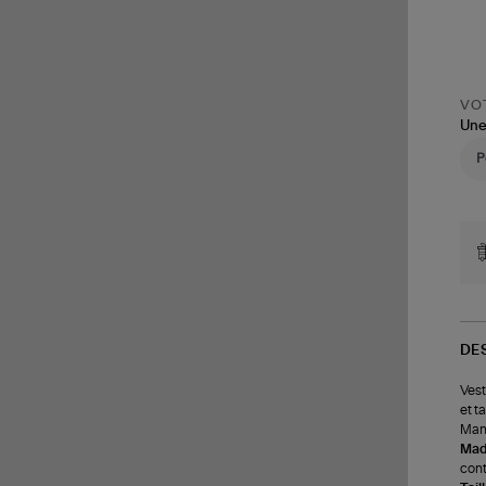
VOT
Une
DE
Vest
et t
Manc
Made
cont