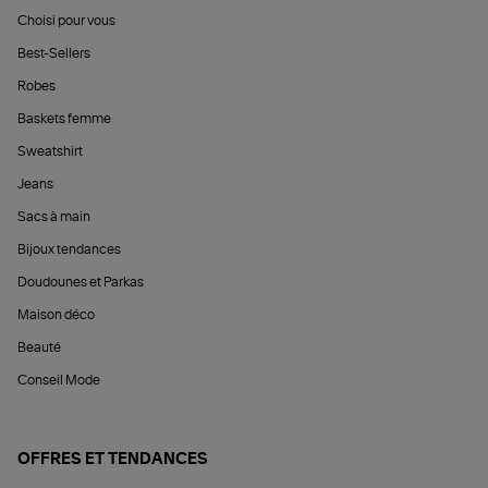
Choisi pour vous
Best-Sellers
Robes
Baskets femme
Sweatshirt
Jeans
Sacs à main
Bijoux tendances
Doudounes et Parkas
Maison déco
Beauté
Conseil Mode
OFFRES ET TENDANCES