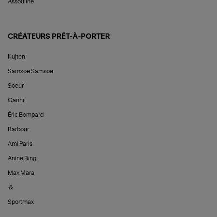
Assouline
CRÉATEURS PRÊT-À-PORTER
Kujten
Samsoe Samsoe
Soeur
Ganni
Éric Bompard
Barbour
Ami Paris
Anine Bing
Max Mara
&
Sportmax