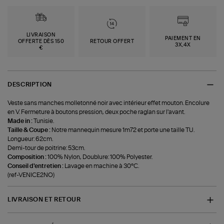
LIVRAISON
PAIEMENT EN
OFFERTE DÈS 150
RETOUR OFFERT
3X,4X
€
DESCRIPTION
Veste sans manches molletonné noir avec intérieur effet mouton. Encolure
en V. Fermeture à boutons pression, deux poche raglan sur l'avant.
Made in :
Tunisie.
Taille & Coupe :
Notre mannequin mesure 1m72 et porte une taille TU.
Longueur: 62cm.
Demi-tour de poitrine: 53cm.
Composition :
100% Nylon, Doublure: 100% Polyester.
Conseil d'entretien :
Lavage en machine à 30°C.
(ref-VENICE2NO)
LIVRAISON ET RETOUR