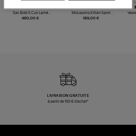
NOUVELLE COLLECTION
N
JEROME DREYFUSS
TORAL
Sac Bobi S Cuir Lamé
Mocassins Killian Sport
Veste
Champagne
Mousse
480,00 €
189,00 €
LIVRAISON GRATUITE
à partir de 150 € d'achat*