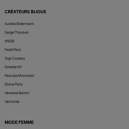
CRÉATEURS BIJOUX
Aurélie Bidermann
Serge Thoraval
d1928
Feidt Paris
Gigi Clozeau
Ginette NY
Pascale Monvoisin
Stone Paris
Vanessa Baroni
Vanrycke
MODE FEMME