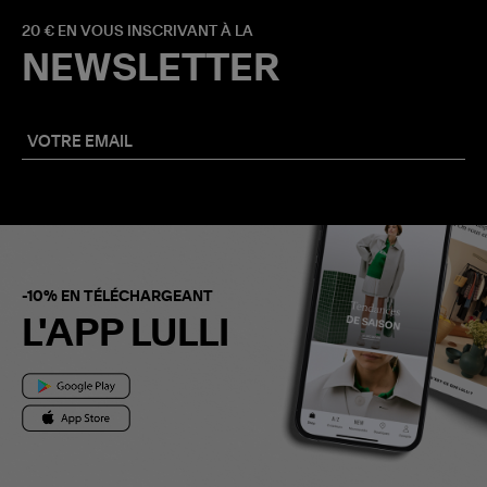
20 € EN VOUS INSCRIVANT À LA
NEWSLETTER
-10% EN TÉLÉCHARGEANT
L'APP LULLI