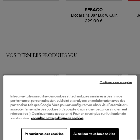
SEBAGO
Mocassins Dan Lug W Cuir
J
Black Regular
229,00 €
VOS DERNIERS PRODUITS VUS
Continuer sans accepter
lulli-sur-la-toile.com utilise des cookies et technologies similaires à des fins de
performance, personnalisation, publicité et analyses, en collaboration avec des
partenaires tels que Google. Vous pouvez configurer vos choix via « Paramétrer »,
accepter l’ensemble des cookies (« J’accepte ») ou refuser ceux non strictement
nécessaires (« Continuer sans accepter »). Pour en savoir plus sur l’utilisation de
vos données,
consulter notre politique de cookies
Paramètres des cookies
Autoriser tous les cookies