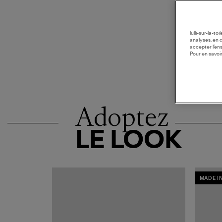
lulli-sur-la-t
analyses, en 
accepter l’en
Pour en savoir
Adoptez
LE LOOK
MADE I