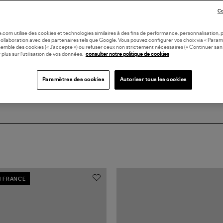
Co
DI
oile.com utilise des cookies et technologies similaires à des fins de performance, personnalisation, p
collaboration avec des partenaires tels que Google. Vous pouvez configurer vos choix via « Param
Coll
semble des cookies (« J’accepte ») ou refuser ceux non strictement nécessaires (« Continuer san
 plus sur l’utilisation de vos données,
consulter notre politique de cookies
Paramètres des cookies
Autoriser tous les cookies
N FRANCE