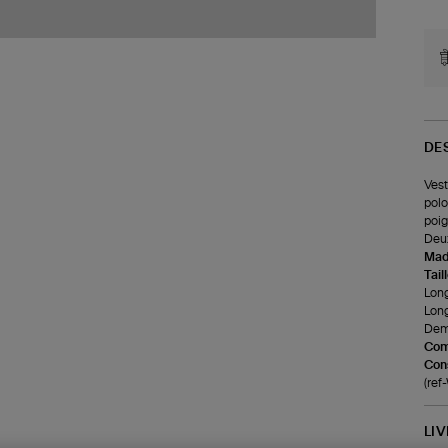
DE
Vest
polo
poig
Deux
Made
Tail
Long
Lon
Demi
Com
Cons
(re
LI