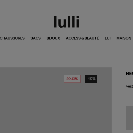
CHAUSSURES
SACS
BIJOUX
ACCESS & BEAUTÉ
LUI
MAISON
NE
-40%
SOLDES
Ve
Ves
Wj
Per