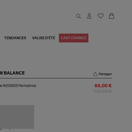
TENDANCES
VALISE D'ÉTÉ
LAST CHANCE
W BALANCE
Partager
ste
te Wj53505 Permafrost
66,00 €
53505
mafrost
110,00 €