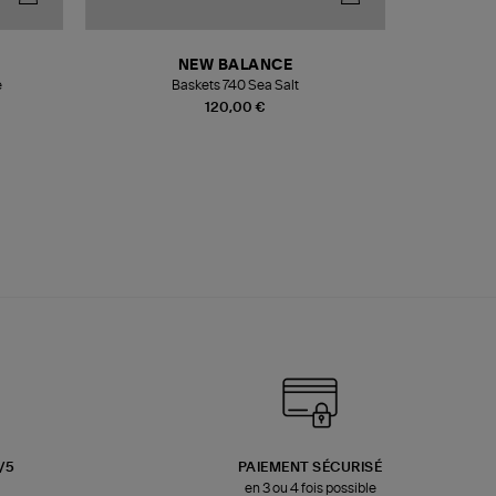
NEW BALANCE
e
Baskets 740 Sea Salt
Veste
120,00 €
3/5
PAIEMENT SÉCURISÉ
en 3 ou 4 fois possible