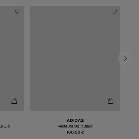
ADIDAS
ll Zip
Veste Jfa Og Tt Black
100,00 €