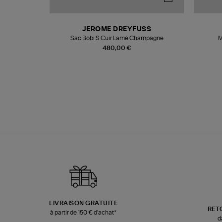
N
JEROME DREYFUSS
te
Sac Bobi S Cuir Lamé Champagne
M
480,00 €
LIVRAISON GRATUITE
RET
à partir de 150 € d'achat*
d