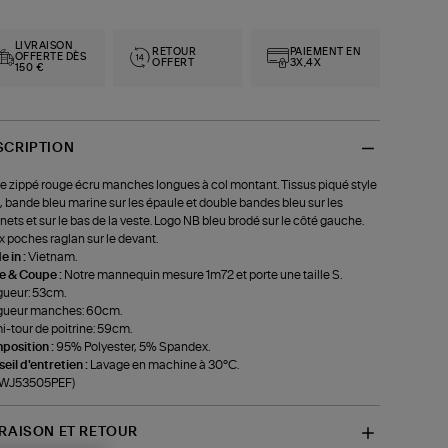
LIVRAISON
RETOUR
PAIEMENT EN
OFFERTE DÈS
OFFERT
3X,4X
150 €
SCRIPTION
e zippé rouge écru manches longues à col montant. Tissus piqué style
, bande bleu marine sur les épaule et double bandes bleu sur les
nets et sur le bas de la veste. Logo NB bleu brodé sur le côté gauche.
 poches raglan sur le devant.
 in :
Vietnam.
le & Coupe :
Notre mannequin mesure 1m72 et porte une taille S.
ueur: 53cm.
gueur manches: 60cm.
-tour de poitrine: 59cm.
position :
95% Polyester, 5% Spandex.
eil d'entretien :
Lavage en machine à 30°C.
f-WJ53505PEF)
VRAISON ET RETOUR