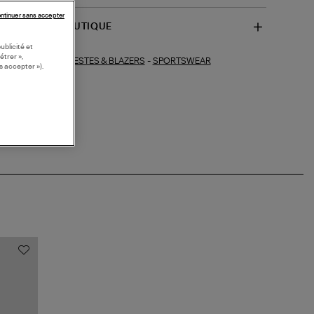
ntinuer sans accepter
SPONIBILITÉ BOUTIQUE
ublicité et
étrer »,
VESTES & BLAZERS
-
SPORTSWEAR
ections similaires :
s accepter »).