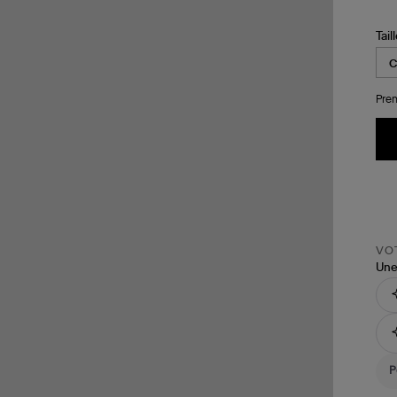
Tail
Pren
VOT
Une