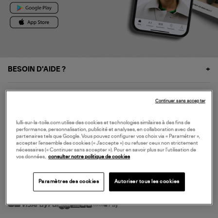
BESOIN D'AIDE ?
À PROPOS
Continuer sans accepter
NOS SERVICES
lulli-sur-la-toile.com utilise des cookies et technologies similaires à des fins de
performance, personnalisation, publicité et analyses, en collaboration avec des
partenaires tels que Google. Vous pouvez configurer vos choix via « Paramétrer »,
accepter l’ensemble des cookies (« J’accepte ») ou refuser ceux non strictement
SERVICE CLIENT
nécessaires (« Continuer sans accepter »). Pour en savoir plus sur l’utilisation de
vos données,
consulter notre politique de cookies
Paramètres des cookies
Autoriser tous les cookies
MODE DE PAIEMENT