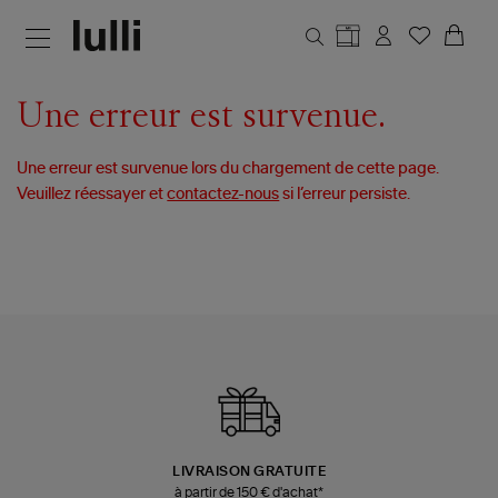
Aller au contenu principal
Une erreur est survenue.
Une erreur est survenue lors du chargement de cette page.
Veuillez réessayer et
contactez-nous
si l’erreur persiste.
LIVRAISON GRATUITE
à partir de 150 € d'achat*