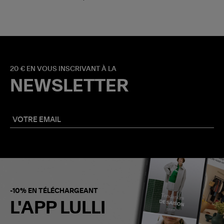
20 € EN VOUS INSCRIVANT À LA
NEWSLETTER
-10% EN TÉLÉCHARGEANT
L'APP LULLI