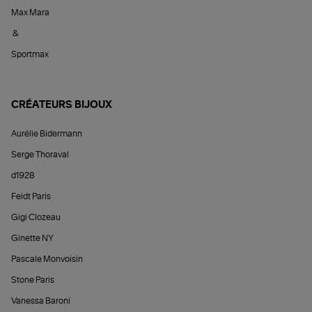
Max Mara
&
Sportmax
CRÉATEURS BIJOUX
Aurélie Bidermann
Serge Thoraval
d1928
Feidt Paris
Gigi Clozeau
Ginette NY
Pascale Monvoisin
Stone Paris
Vanessa Baroni