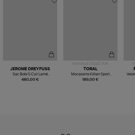
NOUVELLE COLLECTION
N
JEROME DREYFUSS
TORAL
Sac Bobi S Cuir Lamé
Mocassins Killian Sport
Veste
Champagne
Mousse
480,00 €
189,00 €