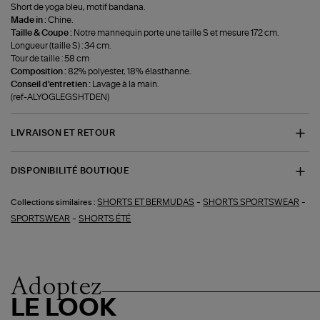
Short de yoga bleu, motif bandana.
Made in :
Chine.
Taille & Coupe :
Notre mannequin porte une taille S et mesure 172 cm.
Longueur (taille S) : 34 cm.
Tour de taille : 58 cm
Composition :
82% polyester, 18% élasthanne.
Conseil d'entretien :
Lavage à la main.
(ref-ALYOGLEGSHTDEN)
LIVRAISON ET RETOUR
DISPONIBILITÉ BOUTIQUE
-
-
SHORTS ET BERMUDAS
SHORTS SPORTSWEAR
Collections similaires :
-
SPORTSWEAR
SHORTS ÉTÉ
Adoptez
LE LOOK