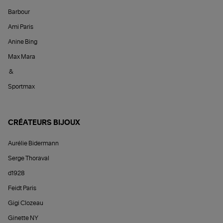
Barbour
Ami Paris
Anine Bing
Max Mara
&
Sportmax
CRÉATEURS BIJOUX
Aurélie Bidermann
Serge Thoraval
d1928
Feidt Paris
Gigi Clozeau
Ginette NY