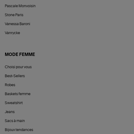
Pascale Monvoisin
Stone Paris
Vanessa Baroni
Vanrycke
MODE FEMME
Choisi pour vous
Best-Sellers
Robes
Baskets femme
Sweatshirt
Jeans
Sacs à main
Bijoux tendances