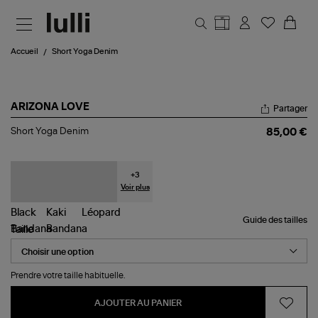
Aller au contenu principal
Accueil
Short Yoga Denim
ARIZONA LOVE
Partager
Short
Short Yoga Denim
85,00 €
Yoga
Denim
+
3
Voir plus
Guide des tailles
Taille
Prendre votre taille habituelle.
AJOUTER AU PANIER