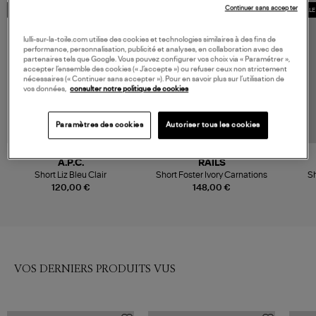
Continuer sans accepter
MADE IN EUROPE
COLLE
lulli-sur-la-toile.com utilise des cookies et technologies similaires à des fins de
performance, personnalisation, publicité et analyses, en collaboration avec des
partenaires tels que Google. Vous pouvez configurer vos choix via « Paramétrer »,
accepter l’ensemble des cookies (« J’accepte ») ou refuser ceux non strictement
nécessaires (« Continuer sans accepter »). Pour en savoir plus sur l’utilisation de
vos données,
consulter notre politique de cookies
Paramètres des cookies
Autoriser tous les cookies
A.P.C.
RAILS
Short Liz Bleu Clair
Short Foster Ivory Carnations
Sh
C
120,00 €
148,00 €
VOS DERNIERS PRODUITS VUS