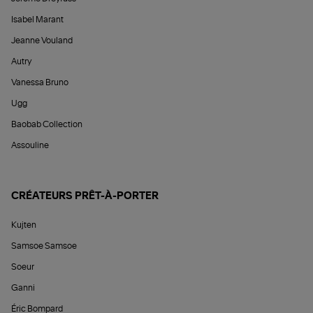
Isabel Marant
Jeanne Vouland
Autry
Vanessa Bruno
Ugg
Baobab Collection
Assouline
CRÉATEURS PRÊT-À-PORTER
Kujten
Samsoe Samsoe
Soeur
Ganni
Éric Bompard