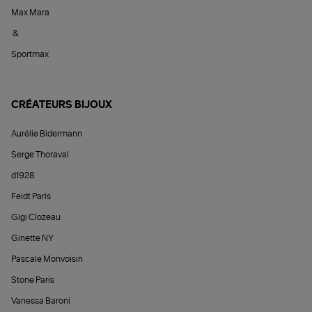
Max Mara
&
Sportmax
CRÉATEURS BIJOUX
Aurélie Bidermann
Serge Thoraval
d1928
Feidt Paris
Gigi Clozeau
Ginette NY
Pascale Monvoisin
Stone Paris
Vanessa Baroni