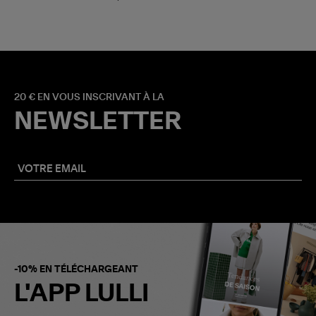
20 € EN VOUS INSCRIVANT À LA
NEWSLETTER
-10% EN TÉLÉCHARGEANT
L'APP LULLI