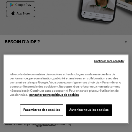
BESOIN D'AIDE ?
À PROPOS
Continuer sans accepter
NOS SERVICES
lulli-sur-la-toile.com utilise des cookies et technologies similaires à des fins de
performance, personnalisation, publicité et analyses, en collaboration avec des
partenaires tels que Google. Vous pouvez configurer vos choix via « Paramétrer »,
accepter l’ensemble des cookies (« J’accepte ») ou refuser ceux non strictement
SERVICE CLIENT
nécessaires (« Continuer sans accepter »). Pour en savoir plus sur l’utilisation de
vos données,
consulter notre politique de cookies
Paramètres des cookies
Autoriser tous les cookies
MODE DE PAIEMENT