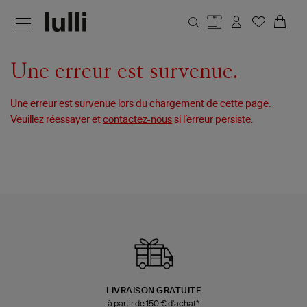
Aller au contenu principal
Une erreur est survenue.
Une erreur est survenue lors du chargement de cette page.
Veuillez réessayer et
contactez-nous
si l’erreur persiste.
LIVRAISON GRATUITE
à partir de 150 € d'achat*