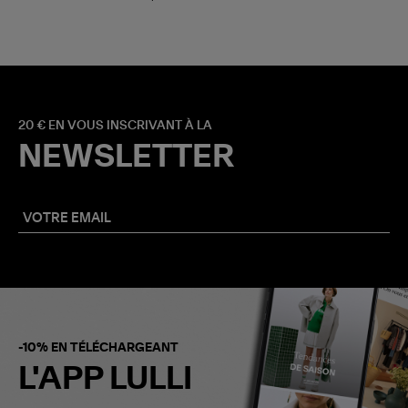
20 € EN VOUS INSCRIVANT À LA
NEWSLETTER
-10% EN TÉLÉCHARGEANT
L'APP LULLI