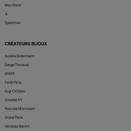
Max Mara
&
Sportmax
CRÉATEURS BIJOUX
Aurélie Bidermann
Serge Thoraval
d1928
Feidt Paris
Gigi Clozeau
Ginette NY
Pascale Monvoisin
Stone Paris
Vanessa Baroni