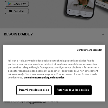
BESOIN D'AIDE ?
À PROPOS
Continuer sans accepter
NOS SERVICES
lulli-sur-la-toile.com utilise des cookies et technologies similaires à des fins de
performance, personnalisation, publicité et analyses, en collaboration avec des
partenaires tels que Google. Vous pouvez configurer vos choix via « Paramétrer »,
accepter l’ensemble des cookies (« J’accepte ») ou refuser ceux non strictement
SERVICE CLIENT
nécessaires (« Continuer sans accepter »). Pour en savoir plus sur l’utilisation de
vos données,
consulter notre politique de cookies
Paramètres des cookies
Autoriser tous les cookies
MODE DE PAIEMENT