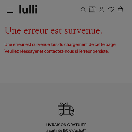
Aller au contenu principal
Une erreur est survenue.
Une erreur est survenue lors du chargement de cette page.
Veuillez réessayer et
contactez-nous
si l’erreur persiste.
LIVRAISON GRATUITE
à partir de 150 € d'achat*