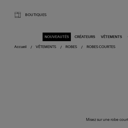
Aller au contenu principal
BOUTIQUES
NOUVEAUTÉS
CRÉATEURS
VÊTEMENTS
Accueil
VÊTEMENTS
ROBES
ROBES COURTES
Misez sur une robe cour