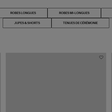
ROBES LONGUES
ROBES MI-LONGUES
JUPES & SHORTS
TENUES DE CÉRÉMONIE