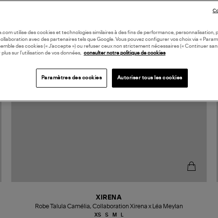
Co
oile.com utilise des cookies et technologies similaires à des fins de performance, personnalisation, p
collaboration avec des partenaires tels que Google. Vous pouvez configurer vos choix via « Param
semble des cookies (« J’accepte ») ou refuser ceux non strictement nécessaires (« Continuer san
 plus sur l’utilisation de vos données,
consulter notre politique de cookies
Paramètres des cookies
Autoriser tous les cookies
XIRENA
Robe Talula Camélia, Collaboration Xirena x Léa Meylan
XS
S
M
L