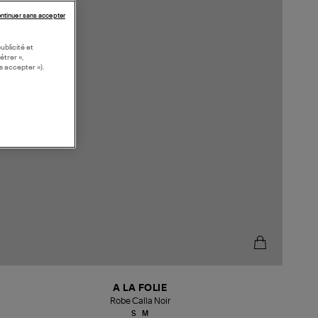
ntinuer sans accepter
ublicité et
étrer »,
s accepter »).
A LA FOLIE
Robe Calla Noir
S
M