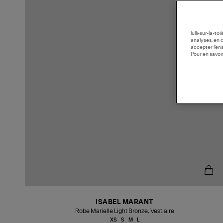
lulli-sur-la-t
analyses, en 
accepter l’en
Pour en savoir
ISABEL MARANT
Robe Marielle Light Bronze, Vestiaire
XS
S
M
L