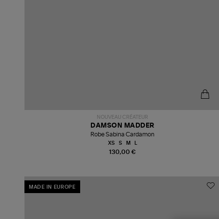
NOUVEAU CRÉATEUR
DAMSON MADDER
Robe Sabina Cardamon
XS
S
M
L
130,00 €
MADE IN EUROPE