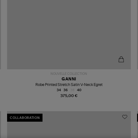
NOUVELLE COLLECTION
GANNI
Robe Printed Stretch Satin V-Neck Egret
34
36
38
40
375,00 €
COLLABORATION