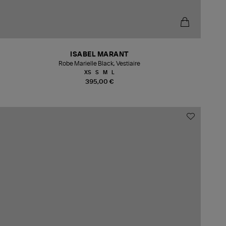
ISABEL MARANT
Robe Marielle Black, Vestiaire
XS
S
M
L
395,00 €