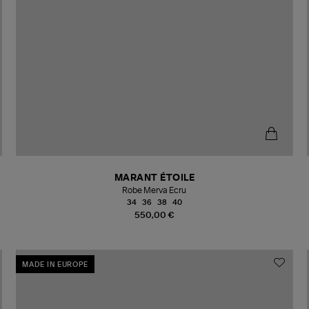
MARANT ÉTOILE
Robe Merva Ecru
34
36
38
40
550,00 €
MADE IN EUROPE