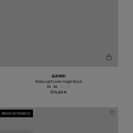
GANNI
Robe Light Linen Angel Black
34
36
38
40
375,00 €
MADE IN FRANCE