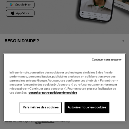
BESOIN D'AIDE ?
À PROPOS
Continuer sans accepter
NOS SERVICES
lulli-sur-la-toile.com utilise des cookies et technologies similaires à des fins de
performance, personnalisation, publicité et analyses, en collaboration avec des
partenaires tels que Google. Vous pouvez configurer vos choix via « Paramétrer »,
accepter l’ensemble des cookies (« J’accepte ») ou refuser ceux non strictement
SERVICE CLIENT
nécessaires (« Continuer sans accepter »). Pour en savoir plus sur l’utilisation de
vos données,
consulter notre politique de cookies
Paramètres des cookies
Autoriser tous les cookies
MODE DE PAIEMENT