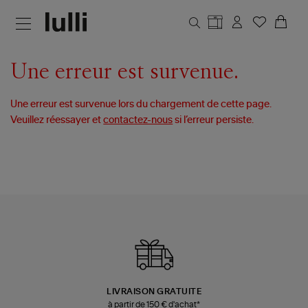
Aller au contenu principal
Une erreur est survenue.
Une erreur est survenue lors du chargement de cette page.
Veuillez réessayer et
contactez-nous
si l’erreur persiste.
LIVRAISON GRATUITE
à partir de 150 € d'achat*