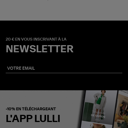
20 € EN VOUS INSCRIVANT À LA
NEWSLETTER
-10% EN TÉLÉCHARGEANT
L'APP LULLI