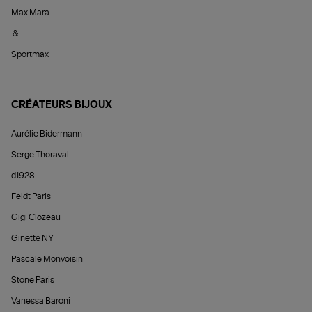
Max Mara
&
Sportmax
CRÉATEURS BIJOUX
Aurélie Bidermann
Serge Thoraval
d1928
Feidt Paris
Gigi Clozeau
Ginette NY
Pascale Monvoisin
Stone Paris
Vanessa Baroni