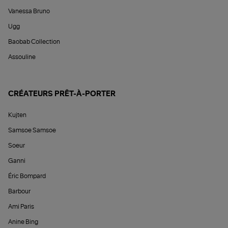
Vanessa Bruno
Ugg
Baobab Collection
Assouline
CRÉATEURS PRÊT-À-PORTER
Kujten
Samsoe Samsoe
Soeur
Ganni
Éric Bompard
Barbour
Ami Paris
Anine Bing