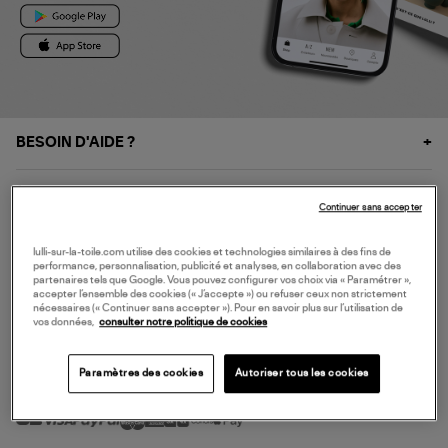
BESOIN D'AIDE ?
À PROPOS
Continuer sans accepter
NOS SERVICES
lulli-sur-la-toile.com utilise des cookies et technologies similaires à des fins de
performance, personnalisation, publicité et analyses, en collaboration avec des
partenaires tels que Google. Vous pouvez configurer vos choix via « Paramétrer »,
accepter l’ensemble des cookies (« J’accepte ») ou refuser ceux non strictement
SERVICE CLIENT
nécessaires (« Continuer sans accepter »). Pour en savoir plus sur l’utilisation de
vos données,
consulter notre politique de cookies
Paramètres des cookies
Autoriser tous les cookies
MODE DE PAIEMENT