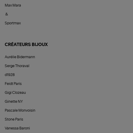
Max Mara
&
Sportmax
CRÉATEURS BIJOUX
Aurélie Bidermann
Serge Thoraval
d1928
Feidt Paris
Gigi Clozeau
Ginette NY
Pascale Monvoisin
Stone Paris
Vanessa Baroni