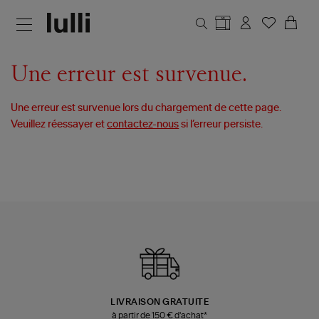
Aller au contenu principal
Une erreur est survenue.
Une erreur est survenue lors du chargement de cette page.
Veuillez réessayer et
contactez-nous
si l’erreur persiste.
LIVRAISON GRATUITE
à partir de 150 € d'achat*