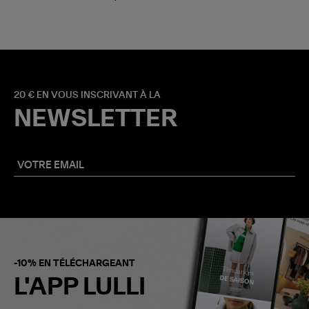
20 € EN VOUS INSCRIVANT À LA
NEWSLETTER
-10% EN TÉLÉCHARGEANT
L'APP LULLI