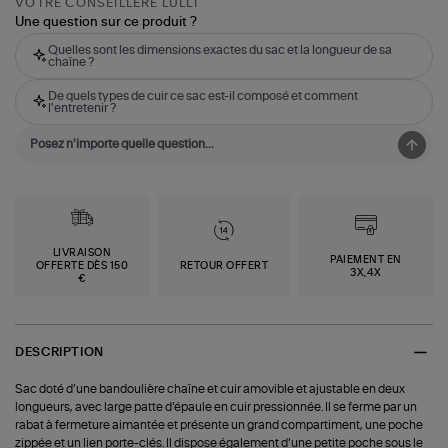
VOTRE CONSEILLÈRE LULLI
Une question sur ce produit ?
Quelles sont les dimensions exactes du sac et la longueur de sa
chaîne ?
De quels types de cuir ce sac est-il composé et comment
l'entretenir ?
LIVRAISON
PAIEMENT EN
OFFERTE DÈS 150
RETOUR OFFERT
3X,4X
€
DESCRIPTION
Sac doté d’une bandoulière chaîne et cuir amovible et ajustable en deux
longueurs, avec large patte d’épaule en cuir pressionnée. Il se ferme par un
rabat à fermeture aimantée et présente un grand compartiment, une poche
zippée et un lien porte-clés. Il dispose également d’une petite poche sous le