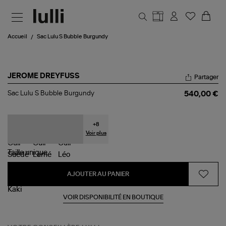
Aller au contenu principal
Accueil
Sac Lulu S Bubble Burgundy
JEROME DREYFUSS
Partager
Sac
Sac Lulu S Bubble Burgundy
540,00 €
Lulu
S
Bubble
Burgundy
+
8
Voir plus
Taille
unique
AJOUTER AU PANIER
VOIR DISPONIBILITÉ EN BOUTIQUE