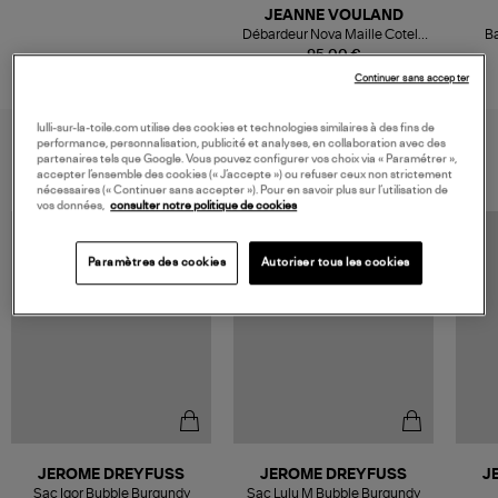
JEANNE VOULAND
Débardeur Nova Maille Cotelé
Ba
Blanc
Whit
95,00 €
Continuer sans accepter
lulli-sur-la-toile.com utilise des cookies et technologies similaires à des fins de
VOUS AIMEREZ AUSSI
performance, personnalisation, publicité et analyses, en collaboration avec des
partenaires tels que Google. Vous pouvez configurer vos choix via « Paramétrer »,
accepter l’ensemble des cookies (« J’accepte ») ou refuser ceux non strictement
nécessaires (« Continuer sans accepter »). Pour en savoir plus sur l’utilisation de
vos données,
consulter notre politique de cookies
Paramètres des cookies
Autoriser tous les cookies
JEROME DREYFUSS
JEROME DREYFUSS
J
Sac Igor Bubble Burgundy
Sac Lulu M Bubble Burgundy