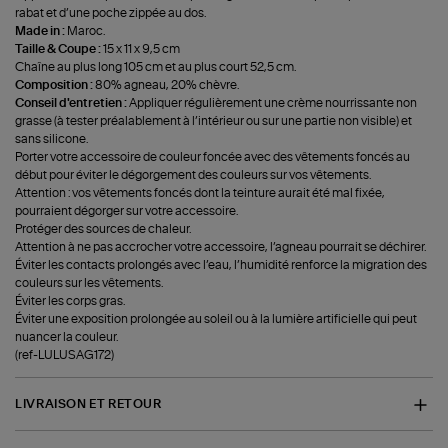
rabat et d’une poche zippée au dos.
Made in :
Maroc.
Taille & Coupe :
15 x 11 x 9,5 cm
Chaîne au plus long 105 cm et au plus court 52,5 cm.
Composition :
80% agneau, 20% chèvre.
Conseil d'entretien :
Appliquer régulièrement une crème nourrissante non
grasse (à tester préalablement à l’intérieur ou sur une partie non visible) et
sans silicone.
Porter votre accessoire de couleur foncée avec des vêtements foncés au
début pour éviter le dégorgement des couleurs sur vos vêtements.
Attention : vos vêtements foncés dont la teinture aurait été mal fixée,
pourraient dégorger sur votre accessoire.
Protéger des sources de chaleur.
Attention à ne pas accrocher votre accessoire, l’agneau pourrait se déchirer.
Éviter les contacts prolongés avec l’eau, l’humidité renforce la migration des
couleurs sur les vêtements.
Éviter les corps gras.
Éviter une exposition prolongée au soleil ou à la lumière artificielle qui peut
nuancer la couleur.
(ref-LULUSAG172)
LIVRAISON ET RETOUR