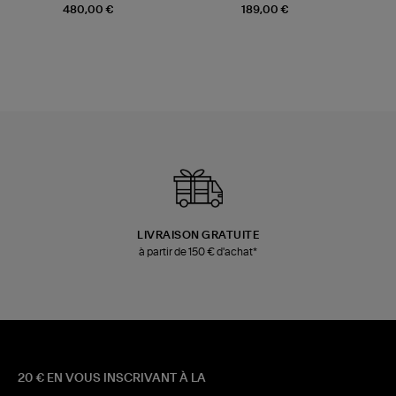
Champagne
Mousse
480,00 €
189,00 €
LIVRAISON GRATUITE
à partir de 150 € d'achat*
20 € EN VOUS INSCRIVANT À LA