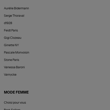
Aurélie Bidermann
Serge Thoraval
d1928
Feidt Paris
Gigi Clozeau
Ginette NY
Pascale Monvoisin
Stone Paris
Vanessa Baroni
Vanrycke
MODE FEMME
Choisi pour vous
Best-Sellers