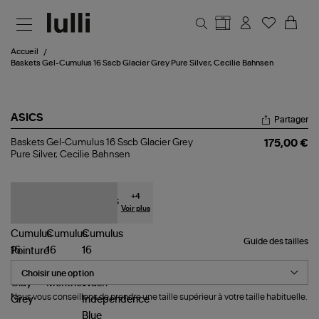
Aller au contenu principal
Accueil
Baskets Gel-Cumulus 16 Sscb Glacier Grey Pure Silver, Cecilie Bahnsen
ASICS
Partager
Baskets
Baskets Gel-Cumulus 16 Sscb Glacier Grey
175,00 €
Gel-
Pure Silver, Cecilie Bahnsen
Cumulus
16
Sscb
Glacier
+
4
Grey
Voir plus
Pure
Silver,
Guide des tailles
Cecilie
Pointure
Bahnsen
Nous vous conseillons de prendre une taille supérieur à votre taille habituelle.