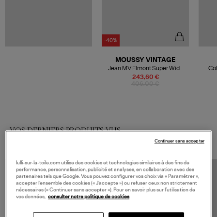
-40%
MOUSSY VINTAGE
Jean MV Elmont Super Wide
Col
Light Black
243,60 €
406,00 €
VOS DERNIERS PRODUITS VUS
Continuer sans accepter
lulli-sur-la-toile.com utilise des cookies et technologies similaires à des fins de
performance, personnalisation, publicité et analyses, en collaboration avec des
partenaires tels que Google. Vous pouvez configurer vos choix via « Paramétrer »,
accepter l’ensemble des cookies (« J’accepte ») ou refuser ceux non strictement
nécessaires (« Continuer sans accepter »). Pour en savoir plus sur l’utilisation de
vos données,
consulter notre politique de cookies