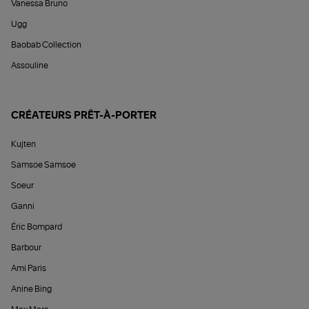
Vanessa Bruno
Ugg
Baobab Collection
Assouline
CRÉATEURS PRÊT-À-PORTER
Kujten
Samsoe Samsoe
Soeur
Ganni
Éric Bompard
Barbour
Ami Paris
Anine Bing