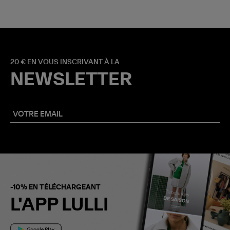
20 € EN VOUS INSCRIVANT À LA
NEWSLETTER
-10% EN TÉLÉCHARGEANT
L'APP LULLI