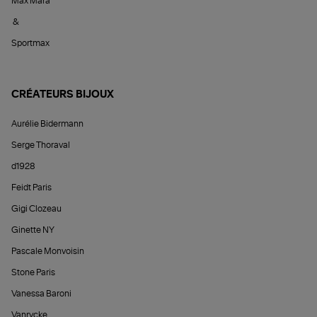
Max Mara
&
Sportmax
CRÉATEURS BIJOUX
Aurélie Bidermann
Serge Thoraval
d1928
Feidt Paris
Gigi Clozeau
Ginette NY
Pascale Monvoisin
Stone Paris
Vanessa Baroni
Vanrycke