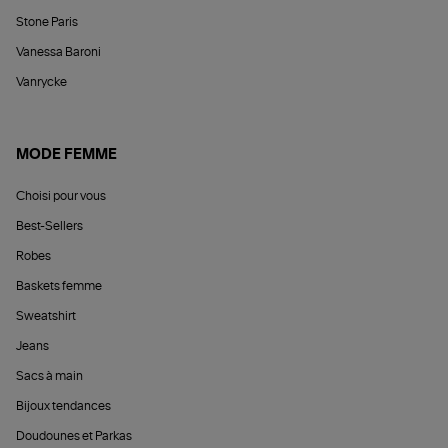
Stone Paris
Vanessa Baroni
Vanrycke
MODE FEMME
Choisi pour vous
Best-Sellers
Robes
Baskets femme
Sweatshirt
Jeans
Sacs à main
Bijoux tendances
Doudounes et Parkas