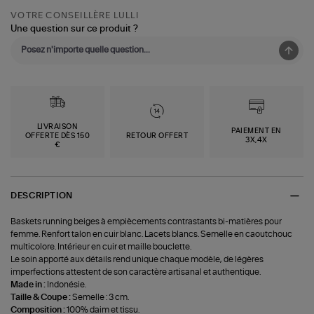
VOTRE CONSEILLÈRE LULLI
Une question sur ce produit ?
LIVRAISON
PAIEMENT EN
OFFERTE DÈS 150
RETOUR OFFERT
3X,4X
€
DESCRIPTION
Baskets running beiges à empiècements contrastants bi-matières pour
femme. Renfort talon en cuir blanc. Lacets blancs. Semelle en caoutchouc
multicolore. Intérieur en cuir et maille bouclette.
Le soin apporté aux détails rend unique chaque modèle, de légères
imperfections attestent de son caractère artisanal et authentique.
Made in :
Indonésie.
Taille & Coupe :
Semelle : 3 cm.
Composition :
100% daim et tissu.