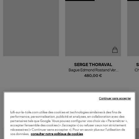
SERGE THORAVAL
S
Bague Edmond Rostand Vers
Ch
Argent
480,00 €
Continuer sans accepter
VOS DERNIERS PRODUITS VUS
lulli-sur-la-toile.com utilise des cookies et technologies similaires à des fins de
performance, personnalisation, publicité et analyses, en collaboration avec des
partenaires tels que Google. Vous pouvez configurer vos choix via « Paramétrer »,
accepter l’ensemble des cookies (« J’accepte ») ou refuser ceux non strictement
nécessaires (« Continuer sans accepter »). Pour en savoir plus sur l’utilisation de
vos données,
consulter notre politique de cookies