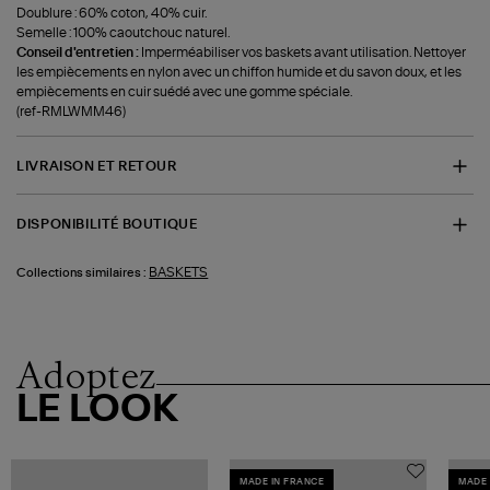
Doublure : 60% coton, 40% cuir.
Semelle : 100% caoutchouc naturel.
Conseil d'entretien :
Imperméabiliser vos baskets avant utilisation. Nettoyer
les empiècements en nylon avec un chiffon humide et du savon doux, et les
empiècements en cuir suédé avec une gomme spéciale.
(ref-RMLWMM46)
LIVRAISON ET RETOUR
DISPONIBILITÉ BOUTIQUE
BASKETS
Collections similaires :
Adoptez
LE LOOK
MADE IN FRANCE
MADE 