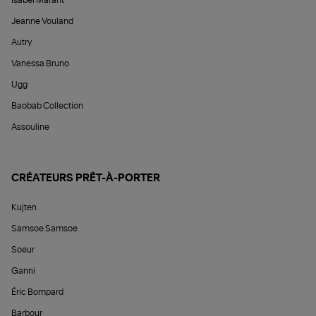
Isabel Marant
Jeanne Vouland
Autry
Vanessa Bruno
Ugg
Baobab Collection
Assouline
CRÉATEURS PRÊT-À-PORTER
Kujten
Samsoe Samsoe
Soeur
Ganni
Éric Bompard
Barbour