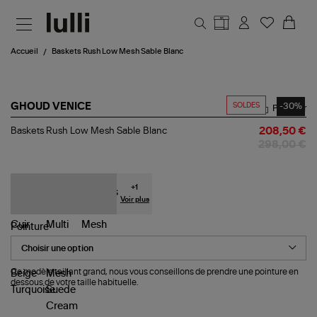
Aller au contenu principal
Accueil
Baskets Rush Low Mesh Sable Blanc
SOLDES
-30%
GHOUD VENICE
Partager
Baskets
Baskets Rush Low Mesh Sable Blanc
208,50 €
Rush
298,00 €
Low
Mesh
Sable
Blanc
+
1
Voir plus
Pointure
Ce modèle taillant grand, nous vous conseillons de prendre une pointure en
dessous de votre taille habituelle.