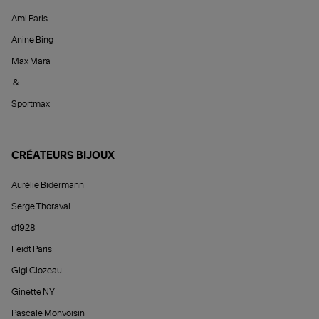
Ami Paris
Anine Bing
Max Mara
&
Sportmax
CRÉATEURS BIJOUX
Aurélie Bidermann
Serge Thoraval
d1928
Feidt Paris
Gigi Clozeau
Ginette NY
Pascale Monvoisin