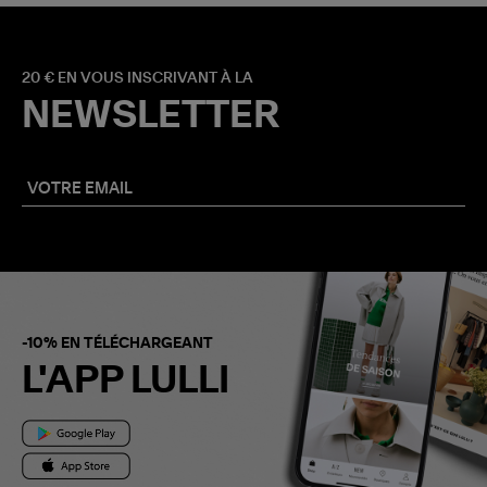
20 € EN VOUS INSCRIVANT À LA
NEWSLETTER
-10% EN TÉLÉCHARGEANT
L'APP LULLI