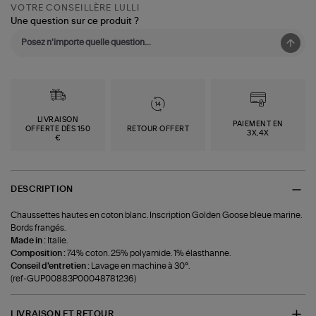
VOTRE CONSEILLÈRE LULLI
Une question sur ce produit ?
LIVRAISON
PAIEMENT EN
OFFERTE DÈS 150
RETOUR OFFERT
3X,4X
€
DESCRIPTION
Chaussettes hautes en coton blanc. Inscription Golden Goose bleue marine.
Bords frangés.
Made in :
Italie.
Composition :
74% coton. 25% polyamide. 1% élasthanne.
Conseil d'entretien :
Lavage en machine à 30°.
(ref-GUP00883P00048781236)
LIVRAISON ET RETOUR