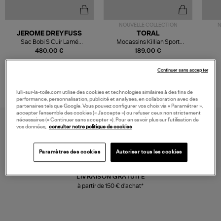
NOUVELLE COLLECTION
N
JEROME DREYFUSS
TORAL
Sac Bobi S Cuir Lamé
Mocassins Killian Sport
Champagne
Mousse
480,00 €
189,00 €
Continuer sans accepter
lulli-sur-la-toile.com utilise des cookies et technologies similaires à des fins de
performance, personnalisation, publicité et analyses, en collaboration avec des
partenaires tels que Google. Vous pouvez configurer vos choix via « Paramétrer »,
accepter l’ensemble des cookies (« J’accepte ») ou refuser ceux non strictement
nécessaires (« Continuer sans accepter »). Pour en savoir plus sur l’utilisation de
vos données,
consulter notre politique de cookies
Paramètres des cookies
Autoriser tous les cookies
LIVRAISON GRATUITE
à partir de 150 € d'achat*