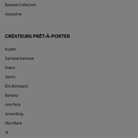
Baobab Collection
Assouline
CRÉATEURS PRÊT-À-PORTER
Kujten
Samsoe Samsoe
Soeur
Ganni
Éric Bompard
Barbour
Ami Paris
Anine Bing
Max Mara
&