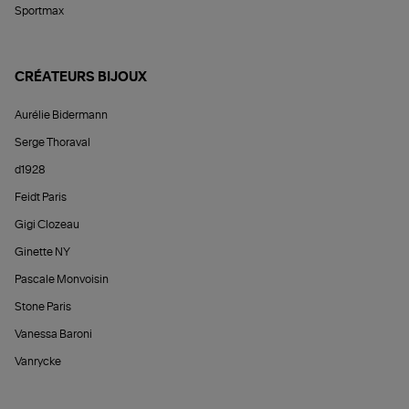
Sportmax
CRÉATEURS BIJOUX
Aurélie Bidermann
Serge Thoraval
d1928
Feidt Paris
Gigi Clozeau
Ginette NY
Pascale Monvoisin
Stone Paris
Vanessa Baroni
Vanrycke