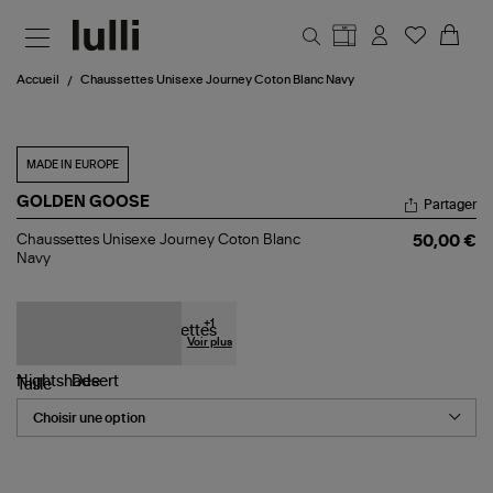
Aller au contenu principal
Accueil
Chaussettes Unisexe Journey Coton Blanc Navy
MADE IN EUROPE
GOLDEN GOOSE
Partager
Chaussettes
Chaussettes Unisexe Journey Coton Blanc
50,00 €
Unisexe
Navy
Journey
Coton
Blanc
Navy
+
1
Voir plus
Taille