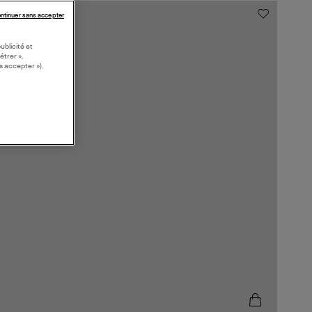
ntinuer sans accepter
ublicité et
étrer »,
s accepter »).