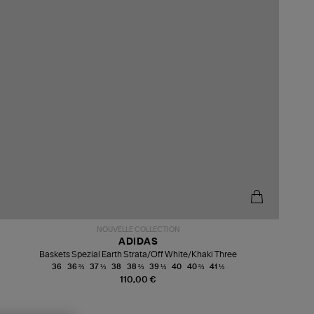
NOUVELLE COLLECTION
ADIDAS
Baskets Spezial Earth Strata/Off White/Khaki Three
36
36 ⅔
37 ⅓
38
38 ⅔
39 ⅓
40
40 ⅔
41 ⅓
110,00 €