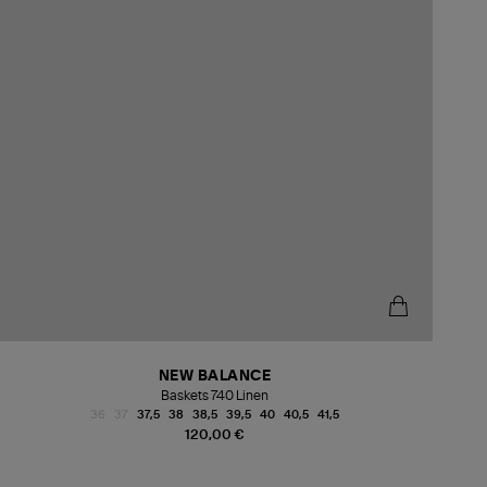
NEW BALANCE
Baskets 740 Linen
36
37
37,5
38
38,5
39,5
40
40,5
41,5
120,00 €