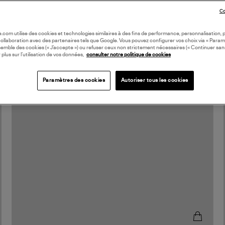
Co
oile.com utilise des cookies et technologies similaires à des fins de performance, personnalisation, p
collaboration avec des partenaires tels que Google. Vous pouvez configurer vos choix via « Param
semble des cookies (« J’accepte ») ou refuser ceux non strictement nécessaires (« Continuer san
 plus sur l’utilisation de vos données,
consulter notre politique de cookies
Paramètres des cookies
Autoriser tous les cookies