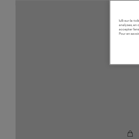
lulli-sur-la-t
analyses, en 
accepter l’en
Pour en savoir