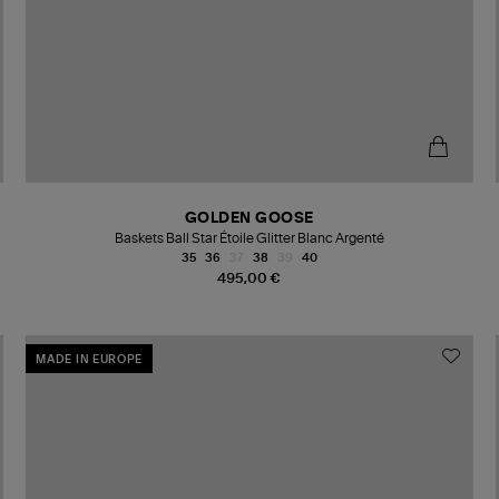
GOLDEN GOOSE
Baskets Ball Star Étoile Glitter Blanc Argenté
35
36
37
38
39
40
495,00 €
MADE IN EUROPE