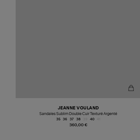
JEANNE VOULAND
Sandales Sublim Double Cuir Texturé Argenté
35
36
37
38
39
40
41
360,00 €