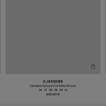
K.JACQUES
Sandales Epicure Cuir Metyl Bronze
36
37
38
39
40
41
240,00 €