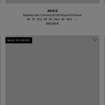
ASICS
Baskets Gel-Cumulus 16 Port Royal Port Royal
36
37
37,5
38
39
39,5
40
40,5
41,5
150,00 €
MADE IN EUROPE