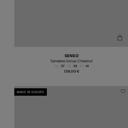
SENSO
Sandales Sonya I Chestnut
36
37
38
39
40
41
139,00 €
MADE IN EUROPE