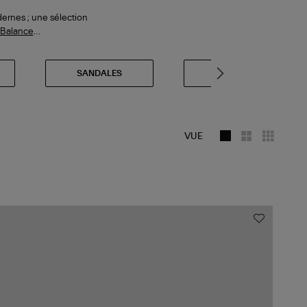
ernes ; une sélection
Balance
…
SANDALES
TALONS
VUE