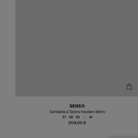
SENSO
Sandales à Talons Hayden I Berry
37
38
39
40
41
209,00 €