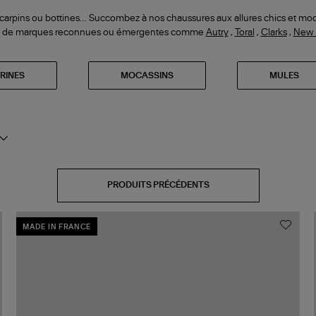
scarpins ou bottines… Succombez à nos chaussures aux allures chics et mod
 de marques reconnues ou émergentes comme
Autry
,
Toral
,
Clarks
,
New 
RINES
MOCASSINS
MULES
PRODUITS PRÉCÉDENTS
MADE IN FRANCE