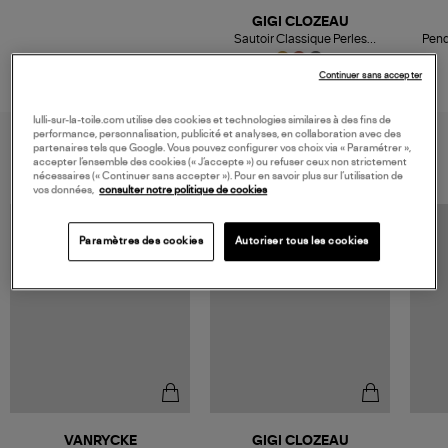
GIGI CLOZEAU
Sautoir Classique Perles
Pend
Résine Or, 86 cm
760,00 €
Continuer sans accepter
lulli-sur-la-toile.com utilise des cookies et technologies similaires à des fins de
performance, personnalisation, publicité et analyses, en collaboration avec des
VOUS AIMEREZ AUSSI
partenaires tels que Google. Vous pouvez configurer vos choix via « Paramétrer »,
accepter l’ensemble des cookies (« J’accepte ») ou refuser ceux non strictement
nécessaires (« Continuer sans accepter »). Pour en savoir plus sur l’utilisation de
vos données,
consulter notre politique de cookies
Paramètres des cookies
Autoriser tous les cookies
VANRYCKE
GIGI CLOZEAU