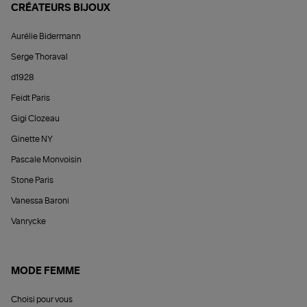
CRÉATEURS BIJOUX
Aurélie Bidermann
Serge Thoraval
d1928
Feidt Paris
Gigi Clozeau
Ginette NY
Pascale Monvoisin
Stone Paris
Vanessa Baroni
Vanrycke
MODE FEMME
Choisi pour vous