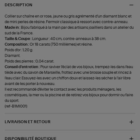
DESCRIPTION
Collier sur chaîne en or rose, jaune ou gris agrémenté d'un diamant blanc et
de mini perles de résine. Fermoir classique à ressort avec contre-anneau.
Made in :
Bijou fabriqué à la main par des artisans joailliers dans un atelier du
sud de la France.
Taille & Coupe :
Longueur : 40 cm, contre-anneaux à 38 cm.
Composition :
Or 18 carats (750 millièmes) et résine.
Poids d'or : 1,20 g.
Diamant.
Poids des pierres : 0,04 carat.
Conseil d'entretien :
Pour raviver l'éclat de vos bijoux, trempez-les dans l'eau
tiède avec du savon de Marseille, frottez avec une brosse souple et rincez à
l'eau clair. Essuyez-les avec un chiffon doux et laissez-les sécher à l'air libre
avant de les porter à nouveau.
Il est recommandé d'éviter le contact avec les produits ménagers, les
cosmétiques, la mer ou la piscine et de retirez vos bijoux pour dormir ou faire
du sport.
(ref-B1MI001)
LIVRAISON ET RETOUR
DISPONIBILITÉ BOUTIQUE