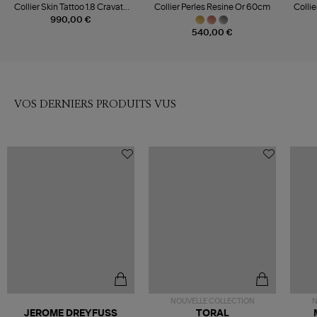
Collier Skin Tattoo 1.8 Cravate
Collier Perles Resine Or 60cm
Collie
Or Rose 42 cm
990,00 €
540,00 €
VOS DERNIERS PRODUITS VUS
NOUVELLE COLLECTION
N
JEROME DREYFUSS
TORAL