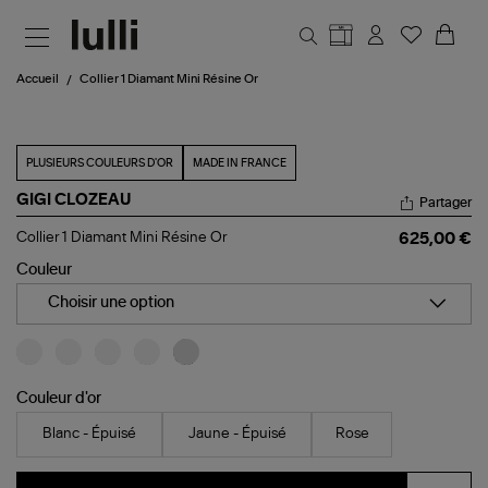
Aller au contenu principal
Accueil
Collier 1 Diamant Mini Résine Or
PLUSIEURS COULEURS D'OR
MADE IN FRANCE
GIGI CLOZEAU
Partager
Collier
Collier 1 Diamant Mini Résine Or
625,00 €
1
Diamant
Couleur
Mini
Résine
Choisir une option
Or
Couleur d'or
Blanc - Épuisé
Jaune - Épuisé
Rose