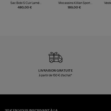
Sac Bobi S Cuir Lamé
Mocassins Killian Sport
Veste
Champagne
Mousse
480,00 €
189,00 €
LIVRAISON GRATUITE
à partir de 150 € d'achat*
20 € EN VOUS INSCRIVANT À LA