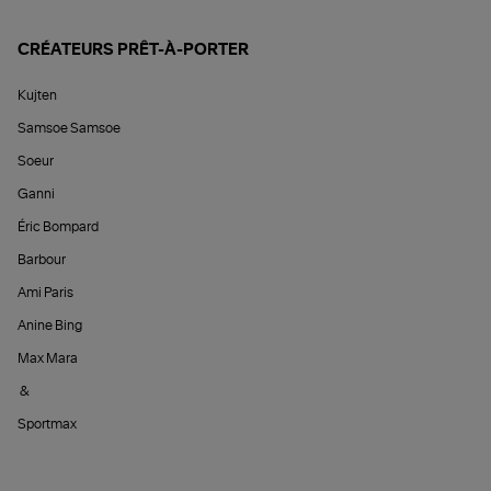
CRÉATEURS PRÊT-À-PORTER
Kujten
Samsoe Samsoe
Soeur
Ganni
Éric Bompard
Barbour
Ami Paris
Anine Bing
Max Mara
&
Sportmax