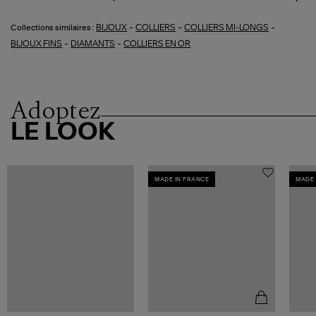
-
-
-
BIJOUX
COLLIERS
COLLIERS MI-LONGS
Collections similaires :
-
-
BIJOUX FINS
DIAMANTS
COLLIERS EN OR
Adoptez
LE LOOK
MADE IN FRANCE
MADE 