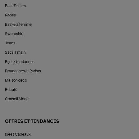
Best-Sellers
Robes
Baskets femme
Sweatshirt
Jeans
Sacs à main
Bijoux tendances
Doudounes et Parkas
Maison déco
Beauté
Conseil Mode
OFFRES ET TENDANCES
Idées Cadeaux