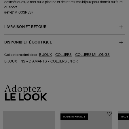
cosmétiques, la mer ou la piscine et de retirez vos bijoux pour dormir ou faire
du sport.
(ref-B1MI003RES)
LIVRAISON ET RETOUR
DISPONIBILITÉ BOUTIQUE
-
-
-
BIJOUX
COLLIERS
COLLIERS MI-LONGS
Collections similaires :
-
-
BIJOUX FINS
DIAMANTS
COLLIERS EN OR
Adoptez
LE LOOK
MADE IN FRANCE
MADE 