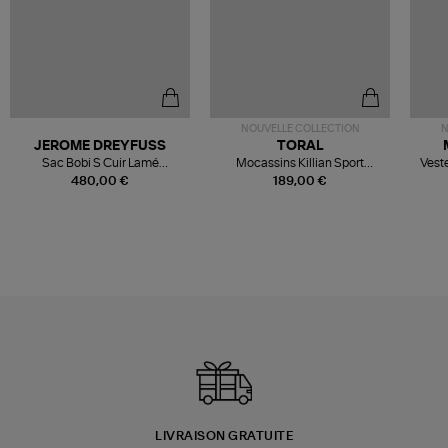
NOUVELLE COLLECTION
N
JEROME DREYFUSS
TORAL
Sac Bobi S Cuir Lamé
Mocassins Killian Sport
Veste
Champagne
Mousse
480,00 €
189,00 €
LIVRAISON GRATUITE