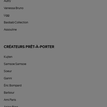
Autry
Vanessa Bruno
Ugg
Baobab Collection
Assouline
CRÉATEURS PRÊT-À-PORTER
Kujten
Samsoe Samsoe
Soeur
Ganni
Éric Bompard
Barbour
Ami Paris