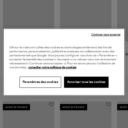
Continuer sans accepter
lulli-sur-la-toile.com utilise des cookies et technologies similaires à des fins de
GIGI CLOZEAU
performance, personnalisation, publicité et analyses, en collaboration avec des
Sautoir Classique Perles
B
partenaires tels que Google. Vous pouvez configurer vos choix via « Paramétrer »,
Résine Or, 86 cm
Diam
accepter l’ensemble des cookies (« J’accepte ») ou refuser ceux non strictement
nécessaires (« Continuer sans accepter »). Pour en savoir plus sur l’utilisation de
760,00 €
vos données,
consulter notre politique de cookies
Paramètres des cookies
Autoriser tous les cookies
VOUS AIMEREZ AUSSI
MADE IN FRANCE
MADE IN FRANCE
MADE 