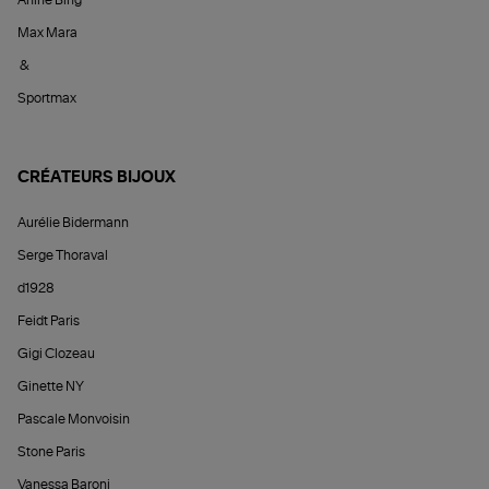
Anine Bing
Max Mara
&
Sportmax
CRÉATEURS BIJOUX
Aurélie Bidermann
Serge Thoraval
d1928
Feidt Paris
Gigi Clozeau
Ginette NY
Pascale Monvoisin
Stone Paris
Vanessa Baroni