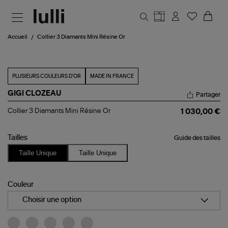
Aller au contenu principal
Accueil
Collier 3 Diamants Mini Résine Or
PLUSIEURS COULEURS D'OR
MADE IN FRANCE
GIGI CLOZEAU
Partager
Collier
Collier 3 Diamants Mini Résine Or
1 030,00 €
3
Diamants
Mini
Tailles
Guide des tailles
Résine
Or
Taille Unique
Taille Unique
Couleur
Choisir une option