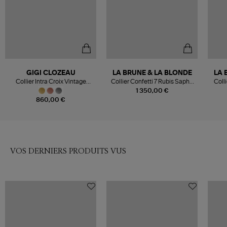
GIGI CLOZEAU
LA BRUNE & LA BLONDE
LA 
Collier Intra Croix Vintage
Collier Confetti 7 Rubis Saphir
Coll
Diamants Résine Or
Tsavorite Améthyste Or Jaune
1 350,00 €
860,00 €
VOS DERNIERS PRODUITS VUS