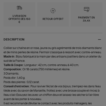
LIVRAISON
PAIEMENT EN
OFFERTE DÈS 150
RETOUR OFFERT
3X,4X
€
DESCRIPTION
Collier sur chaîne en or rose, jaune ou gris agrémenté de trois diamants blanc
et de minis perles de résine. Fermoir classique à ressort avec contre-anneau.
Made in :
Bijou fabriqué à la main par des artisans joailliers dans un atelier du
sud de la France.
Taille & Coupe :
Longueur : 42 cm, contre-anneau à 40 cm.
Composition :
Or 18 carats (750 millièmes) et résine.
3 Diamants.
Poids d'or : 1,40 g.
Poids des pierres : 0,12 carat.
Conseil d'entretien :
Pour raviver l'éclat de vos bijoux, trempez-les dans l'eau
tiède avec du savon de Marseille, frottez avec une brosse souple et rincez à
l'eau clair. Essuyez-les avec un chiffon doux et laissez-les sécher à l'air libre
avant de les porter à nouveau.
Il est recommandé d'éviter le contact avec les produits ménagers, les