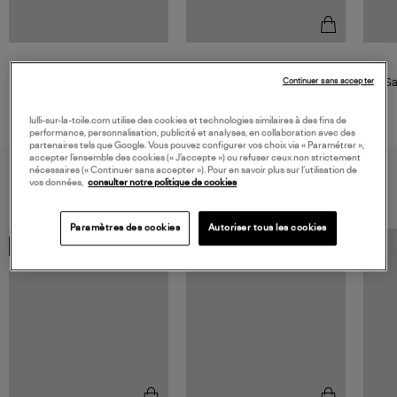
GIGI CLOZEAU
Collier Perles Resine Or 42 cm
Sa
Continuer sans accepter
395,00 €
lulli-sur-la-toile.com utilise des cookies et technologies similaires à des fins de
performance, personnalisation, publicité et analyses, en collaboration avec des
partenaires tels que Google. Vous pouvez configurer vos choix via « Paramétrer »,
accepter l’ensemble des cookies (« J’accepte ») ou refuser ceux non strictement
nécessaires (« Continuer sans accepter »). Pour en savoir plus sur l’utilisation de
VOUS AIMEREZ AUSSI
vos données,
consulter notre politique de cookies
Paramètres des cookies
Autoriser tous les cookies
MADE IN FRANCE
MADE IN FRANCE