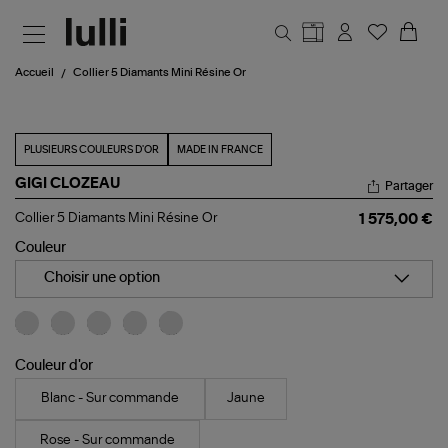
Aller au contenu principal
Accueil
Collier 5 Diamants Mini Résine Or
PLUSIEURS COULEURS D'OR
MADE IN FRANCE
GIGI CLOZEAU
Partager
Collier
Collier 5 Diamants Mini Résine Or
1 575,00 €
5
Diamants
Couleur
Mini
Résine
Choisir une option
Or
Couleur d'or
Blanc - Sur commande
Jaune
Rose - Sur commande