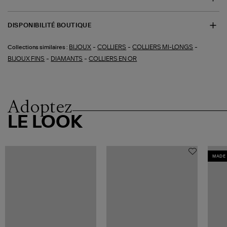
DISPONIBILITÉ BOUTIQUE
-
-
-
BIJOUX
COLLIERS
COLLIERS MI-LONGS
Collections similaires :
-
-
BIJOUX FINS
DIAMANTS
COLLIERS EN OR
Adoptez
LE LOOK
MADE 