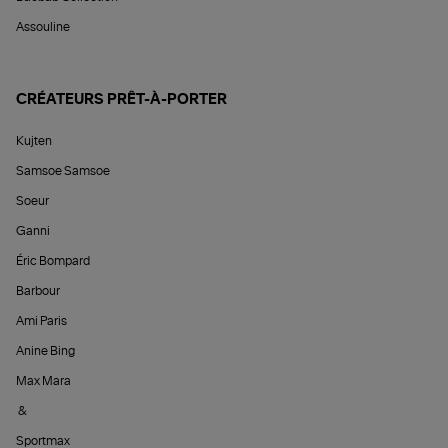
Assouline
CRÉATEURS PRÊT-À-PORTER
Kujten
Samsoe Samsoe
Soeur
Ganni
Éric Bompard
Barbour
Ami Paris
Anine Bing
Max Mara
&
Sportmax