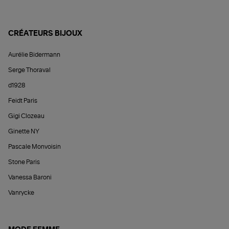
CRÉATEURS BIJOUX
Aurélie Bidermann
Serge Thoraval
d1928
Feidt Paris
Gigi Clozeau
Ginette NY
Pascale Monvoisin
Stone Paris
Vanessa Baroni
Vanrycke