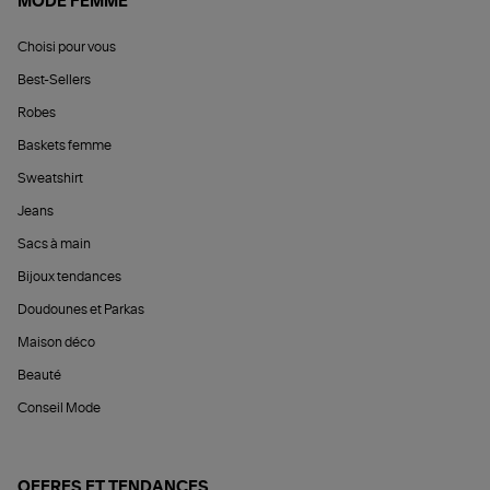
MODE FEMME
Choisi pour vous
Best-Sellers
Robes
Baskets femme
Sweatshirt
Jeans
Sacs à main
Bijoux tendances
Doudounes et Parkas
Maison déco
Beauté
Conseil Mode
OFFRES ET TENDANCES