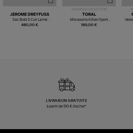
NOUVELLE COLLECTION
N
JEROME DREYFUSS
TORAL
Sac Bobi S Cuir Lamé
Mocassins Killian Sport
Veste
Champagne
Mousse
480,00 €
189,00 €
LIVRAISON GRATUITE
à partir de 150 € d'achat*