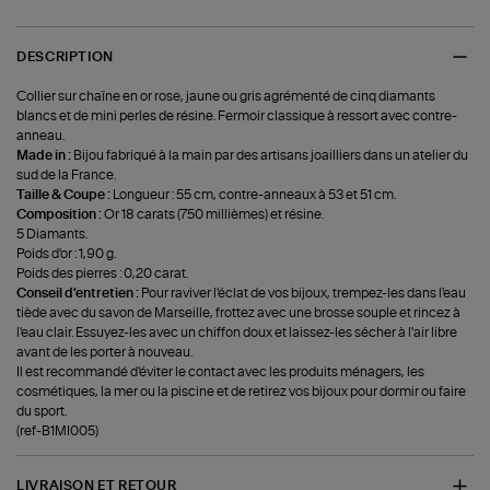
DESCRIPTION
Collier sur chaîne en or rose, jaune ou gris agrémenté de cinq diamants
blancs et de mini perles de résine. Fermoir classique à ressort avec contre-
anneau.
Made in :
Bijou fabriqué à la main par des artisans joailliers dans un atelier du
sud de la France.
Taille & Coupe :
Longueur : 55 cm, contre-anneaux à 53 et 51 cm.
Composition :
Or 18 carats (750 millièmes) et résine.
5 Diamants.
Poids d'or : 1,90 g.
Poids des pierres : 0,20 carat.
Conseil d'entretien :
Pour raviver l'éclat de vos bijoux, trempez-les dans l'eau
tiède avec du savon de Marseille, frottez avec une brosse souple et rincez à
l'eau clair. Essuyez-les avec un chiffon doux et laissez-les sécher à l'air libre
avant de les porter à nouveau.
Il est recommandé d'éviter le contact avec les produits ménagers, les
cosmétiques, la mer ou la piscine et de retirez vos bijoux pour dormir ou faire
du sport.
(ref-B1MI005)
LIVRAISON ET RETOUR