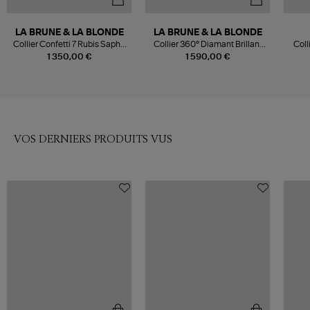
LA BRUNE & LA BLONDE
LA BRUNE & LA BLONDE
Collier Confetti 7 Rubis Saphir
Collier 360° Diamant Brillant
Coll
Tsavorite Améthyste Or Jaune
0,20 Or Blanc
1 350,00 €
1 590,00 €
VOS DERNIERS PRODUITS VUS