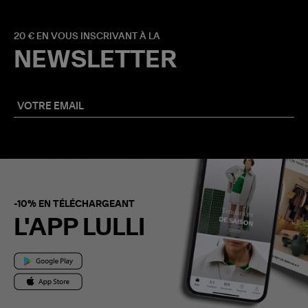
20 € EN VOUS INSCRIVANT À LA
NEWSLETTER
-10% EN TÉLÉCHARGEANT
L'APP LULLI