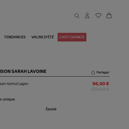
TENDANCES
VALISE D'ÉTÉ
LAST CHANCE
ISON SARAH LAVOINE
Partager
ussin
sin Azimut Lagon
96,00 €
imut
gon
120,00 €
le
unique
Épuisé