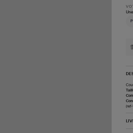
VOT
Une
DE
Cous
Tail
Com
Cons
(ref
LI