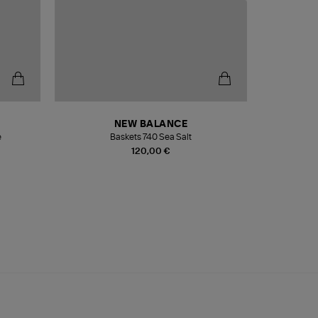
NEW BALANCE
e
Baskets 740 Sea Salt
Veste
120,00 €