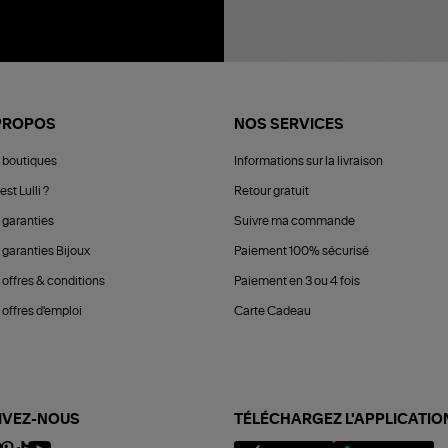
PROPOS
NOS SERVICES
 boutiques
Informations sur la livraison
est Lulli ?
Retour gratuit
 garanties
Suivre ma commande
 garanties Bijoux
Paiement 100% sécurisé
 offres & conditions
Paiement en 3 ou 4 fois
offres d'emploi
Carte Cadeau
IVEZ-NOUS
TÉLÉCHARGEZ L'APPLICATIO