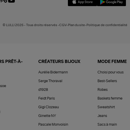
© LULLI 2025 - Tous droits réservés -CGV-Plan du site-Politique de confidentialité
S PRÊT-À-
CRÉATEURS BIJOUX
MODE FEMME
Aurélie Bidermann
Choisi pour vous
Serge Thoraval
Best-Sellers
soe
d1928
Robes
Feidt Paris
Baskets femme
Gigi Clozeau
Sweatshirt
d
Ginette NY
Jeans
Pascale Monvoisin
Sacs à main