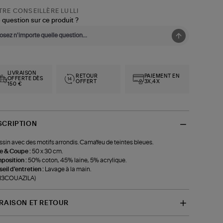
RE CONSEILLÈRE LULLI
 question sur ce produit ?
LIVRAISON
RETOUR
PAIEMENT EN
OFFERTE DÈS
OFFERT
3X,4X
150 €
SCRIPTION
sin avec des motifs arrondis. Camaïeu de teintes bleues.
le & Coupe :
50 x 30 cm.
position :
50% coton, 45% laine, 5% acrylique.
eil d'entretien :
Lavage à la main.
-13COUAZILA)
VRAISON ET RETOUR