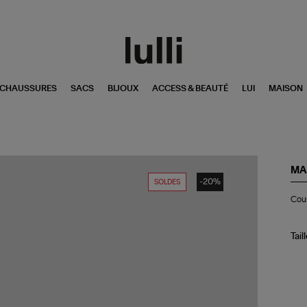
CHAUSSURES
SACS
BIJOUX
ACCESS & BEAUTÉ
LUI
MAISON
MA
-20%
SOLDES
Co
Cous
Az
La
Tail