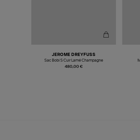
N
JEROME DREYFUSS
te
Sac Bobi S Cuir Lamé Champagne
M
480,00 €