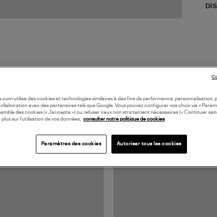
DI
Co
oile.com utilise des cookies et technologies similaires à des fins de performance, personnalisation, p
TS VUS
collaboration avec des partenaires tels que Google. Vous pouvez configurer vos choix via « Param
semble des cookies (« J’accepte ») ou refuser ceux non strictement nécessaires (« Continuer san
 plus sur l’utilisation de vos données,
consulter notre politique de cookies
Paramètres des cookies
Autoriser tous les cookies