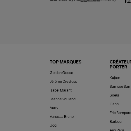
TOP MARQUES
CRÉATEUR
PORTER
Golden Goose
Kujten
Jérôme Dreyfuss
Samsoe Sam
Isabel Marant
Soeur
Jeanne Vouland
Ganni
Autry
Éric Bompar
Vanessa Bruno
Barbour
Ugg
Ami Paris