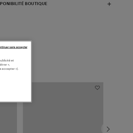
SPONIBILITÉ BOUTIQUE
ntinuer sans accepter
ublicité et
étrer »,
s accepter »).