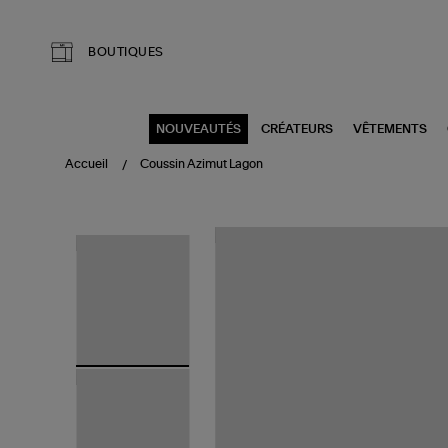
Aller au contenu principal
BOUTIQUES
NOUVEAUTÉS
CRÉATEURS
VÊTEMENTS
Accueil
Coussin Azimut Lagon