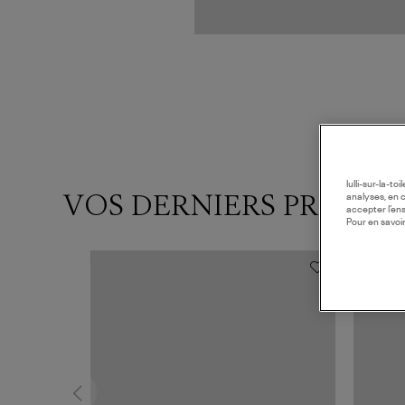
lulli-sur-la-t
VOS DERNIERS PRODUI
analyses, en 
accepter l’en
Pour en savoir