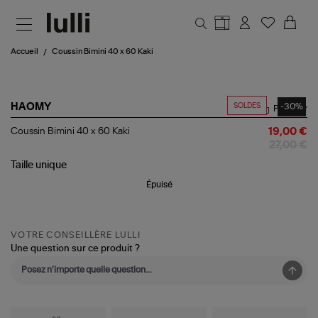
Aller au contenu principal
Accueil
Coussin Bimini 40 x 60 Kaki
SOLDES
-30%
HAOMY
Partager
Coussin
Coussin Bimini 40 x 60 Kaki
19,00 €
Bimini
27,00 €
40
x
Taille
unique
60
Épuisé
Kaki
VOTRE CONSEILLÈRE LULLI
Une question sur ce produit ?