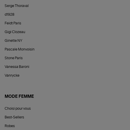
Serge Thoraval
d1928
Feidt Paris
Gigi Clozeau
Ginette NY
Pascale Monvoisin
Stone Paris
Vanessa Baroni
Vanrycke
MODE FEMME
Choisi pour vous
Best-Sellers
Robes