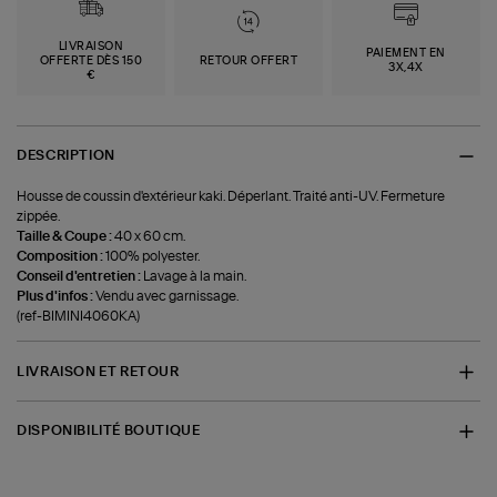
LIVRAISON
PAIEMENT EN
OFFERTE DÈS 150
RETOUR OFFERT
3X,4X
€
DESCRIPTION
Housse de coussin d'extérieur kaki. Déperlant. Traité anti-UV. Fermeture
zippée.
Taille & Coupe :
40 x 60 cm.
Composition :
100% polyester.
Conseil d'entretien :
Lavage à la main.
Plus d'infos :
Vendu avec garnissage.
(ref-BIMINI4060KA)
LIVRAISON ET RETOUR
DISPONIBILITÉ BOUTIQUE