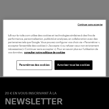
Continuer sans accepter
lulli-sur-la-toile.com utilise des cookies et technologies similaires à des fins de
performance, personnalisation, publicité et analyses, en collaboration avec des
partenaires tels que Google. Vous pouvez configurer vos choix via « Paramétrer »,
accepter l’ensemble des cookies (« J’accepte ») ou refuser ceux non strictement
nécessaires (« Continuer sans accepter »). Pour en savoir plus sur l’utilisation de
vos données,
consulter notre politique de cookies
LIVRAISON GRATUITE
à partir de 150 € d'achat*
Paramètres des cookies
Autoriser tous les cookies
20 € EN VOUS INSCRIVANT À LA
NEWSLETTER