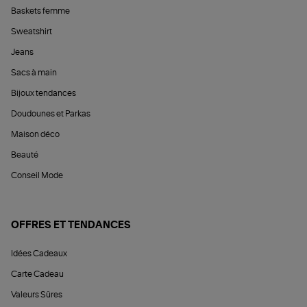
Baskets femme
Sweatshirt
Jeans
Sacs à main
Bijoux tendances
Doudounes et Parkas
Maison déco
Beauté
Conseil Mode
OFFRES ET TENDANCES
Idées Cadeaux
Carte Cadeau
Valeurs Sûres