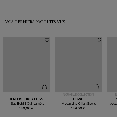
VOS DERNIERS PRODUITS VUS
NOUVELLE COLLECTION
N
JEROME DREYFUSS
TORAL
Sac Bobi S Cuir Lamé
Mocassins Killian Sport
Veste
Champagne
Mousse
480,00 €
189,00 €