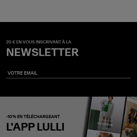
20 € EN VOUS INSCRIVANT À LA
NEWSLETTER
-10% EN TÉLÉCHARGEANT
L'APP LULLI