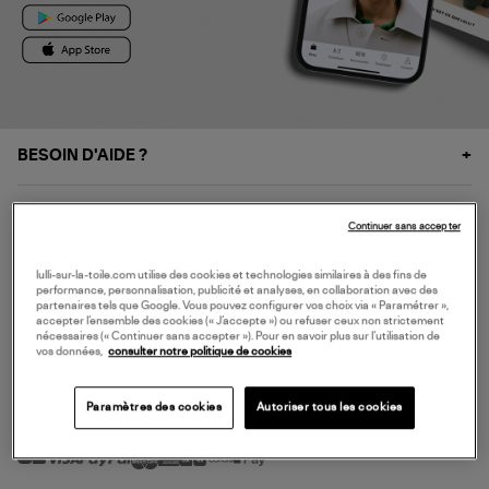
BESOIN D'AIDE ?
À PROPOS
Continuer sans accepter
NOS SERVICES
lulli-sur-la-toile.com utilise des cookies et technologies similaires à des fins de
performance, personnalisation, publicité et analyses, en collaboration avec des
partenaires tels que Google. Vous pouvez configurer vos choix via « Paramétrer »,
accepter l’ensemble des cookies (« J’accepte ») ou refuser ceux non strictement
SERVICE CLIENT
nécessaires (« Continuer sans accepter »). Pour en savoir plus sur l’utilisation de
vos données,
consulter notre politique de cookies
Paramètres des cookies
Autoriser tous les cookies
MODE DE PAIEMENT