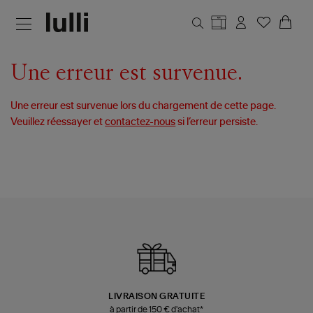
Aller au contenu principal
Une erreur est survenue.
Une erreur est survenue lors du chargement de cette page.
Veuillez réessayer et
contactez-nous
si l’erreur persiste.
LIVRAISON GRATUITE
à partir de 150 € d'achat*