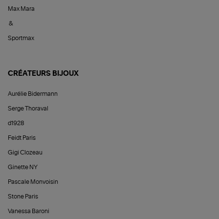
Max Mara
&
Sportmax
CRÉATEURS BIJOUX
Aurélie Bidermann
Serge Thoraval
d1928
Feidt Paris
Gigi Clozeau
Ginette NY
Pascale Monvoisin
Stone Paris
Vanessa Baroni