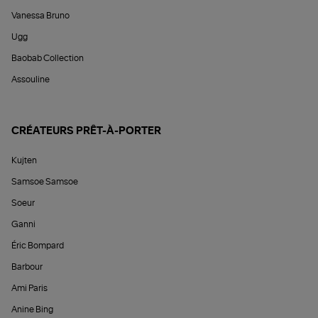
Vanessa Bruno
Ugg
Baobab Collection
Assouline
CRÉATEURS PRÊT-À-PORTER
Kujten
Samsoe Samsoe
Soeur
Ganni
Éric Bompard
Barbour
Ami Paris
Anine Bing