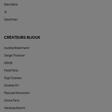
Max Mara
&
Sportmax
CRÉATEURS BIJOUX
Aurélie Bidermann
Serge Thoraval
d1928
Feidt Paris
Gigi Clozeau
Ginette NY
Pascale Monvoisin
Stone Paris
Vanessa Baroni