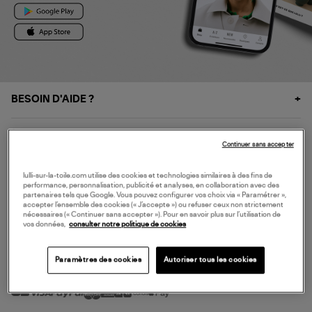
BESOIN D'AIDE ?
À PROPOS
Continuer sans accepter
NOS SERVICES
lulli-sur-la-toile.com utilise des cookies et technologies similaires à des fins de
performance, personnalisation, publicité et analyses, en collaboration avec des
partenaires tels que Google. Vous pouvez configurer vos choix via « Paramétrer »,
accepter l’ensemble des cookies (« J’accepte ») ou refuser ceux non strictement
SERVICE CLIENT
nécessaires (« Continuer sans accepter »). Pour en savoir plus sur l’utilisation de
vos données,
consulter notre politique de cookies
Paramètres des cookies
Autoriser tous les cookies
MODE DE PAIEMENT