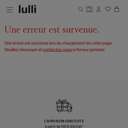
Aller au contenu principal
Une erreur est survenue.
Une erreur est survenue lors du chargement de cette page.
Veuillez réessayer et
contactez-nous
si l’erreur persiste.
LIVRAISON GRATUITE
à partir de 150 € d'achat*