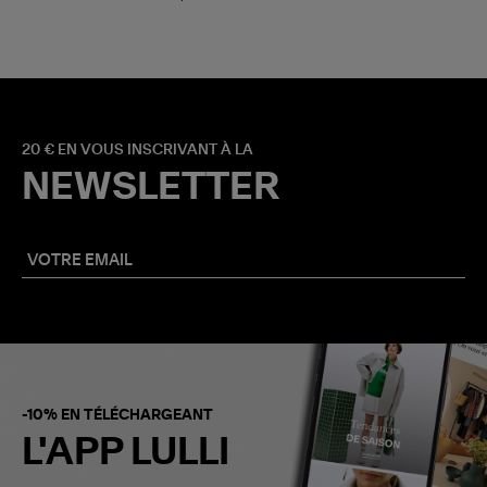
20 € EN VOUS INSCRIVANT À LA
NEWSLETTER
-10% EN TÉLÉCHARGEANT
L'APP LULLI