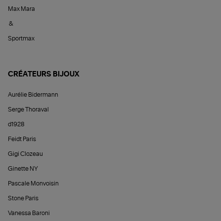
Max Mara
&
Sportmax
CRÉATEURS BIJOUX
Aurélie Bidermann
Serge Thoraval
d1928
Feidt Paris
Gigi Clozeau
Ginette NY
Pascale Monvoisin
Stone Paris
Vanessa Baroni