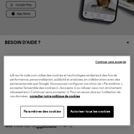
BESOIN D'AIDE ?
À PROPOS
Continuer sans accepter
NOS SERVICES
lulli-sur-la-toile.com utilise des cookies et technologies similaires à des fins de
performance, personnalisation, publicité et analyses, en collaboration avec des
partenaires tels que Google. Vous pouvez configurer vos choix via « Paramétrer »,
accepter l’ensemble des cookies (« J’accepte ») ou refuser ceux non strictement
SERVICE CLIENT
nécessaires (« Continuer sans accepter »). Pour en savoir plus sur l’utilisation de
vos données,
consulter notre politique de cookies
Paramètres des cookies
Autoriser tous les cookies
MODE DE PAIEMENT