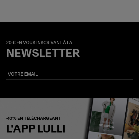
20 € EN VOUS INSCRIVANT À LA
NEWSLETTER
-10% EN TÉLÉCHARGEANT
L'APP LULLI