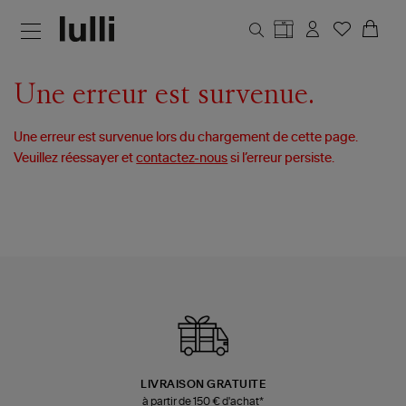
Aller au contenu principal
Une erreur est survenue.
Une erreur est survenue lors du chargement de cette page.
Veuillez réessayer et
contactez-nous
si l’erreur persiste.
LIVRAISON GRATUITE
à partir de 150 € d'achat*