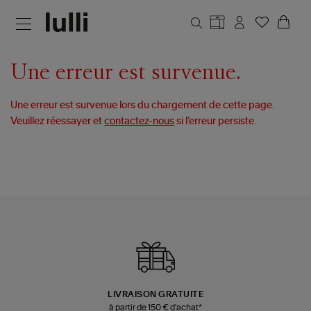
Aller au contenu principal
Une erreur est survenue.
Une erreur est survenue lors du chargement de cette page.
Veuillez réessayer et
contactez-nous
si l’erreur persiste.
LIVRAISON GRATUITE
à partir de 150 € d'achat*