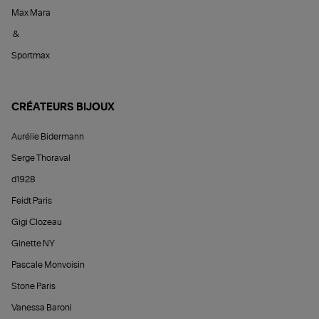
Max Mara
&
Sportmax
CRÉATEURS BIJOUX
Aurélie Bidermann
Serge Thoraval
d1928
Feidt Paris
Gigi Clozeau
Ginette NY
Pascale Monvoisin
Stone Paris
Vanessa Baroni