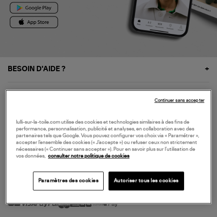
BESOIN D'AIDE ?
À PROPOS
Continuer sans accepter
NOS SERVICES
lulli-sur-la-toile.com utilise des cookies et technologies similaires à des fins de
performance, personnalisation, publicité et analyses, en collaboration avec des
partenaires tels que Google. Vous pouvez configurer vos choix via « Paramétrer »,
accepter l’ensemble des cookies (« J’accepte ») ou refuser ceux non strictement
SERVICE CLIENT
nécessaires (« Continuer sans accepter »). Pour en savoir plus sur l’utilisation de
vos données,
consulter notre politique de cookies
Paramètres des cookies
Autoriser tous les cookies
MODE DE PAIEMENT