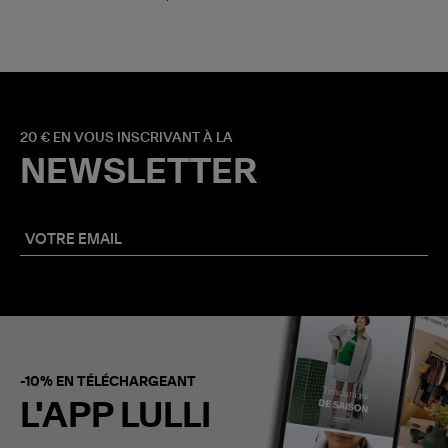
20 € EN VOUS INSCRIVANT À LA
NEWSLETTER
-10% EN TÉLÉCHARGEANT
L'APP LULLI