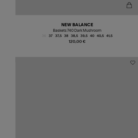
NEW BALANCE
Baskets 740 Dark Mushroom
36
37
37,5
38
38,5
39,5
40
40,5
41,5
120,00 €