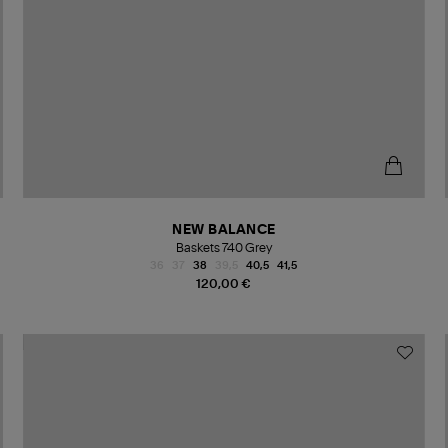
NEW BALANCE
Baskets 740 Grey
36
37
38
39,5
40,5
41,5
120,00 €