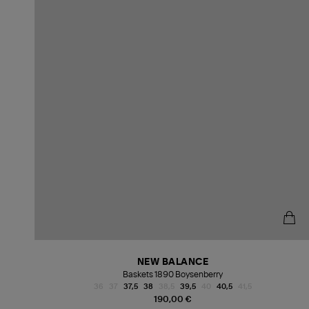
NEW BALANCE
Baskets 1890 Boysenberry
36
37
37,5
38
38,5
39,5
40
40,5
41,5
190,00 €