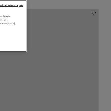
ntinuer sans accepter
ublicité et
étrer »,
s accepter »).