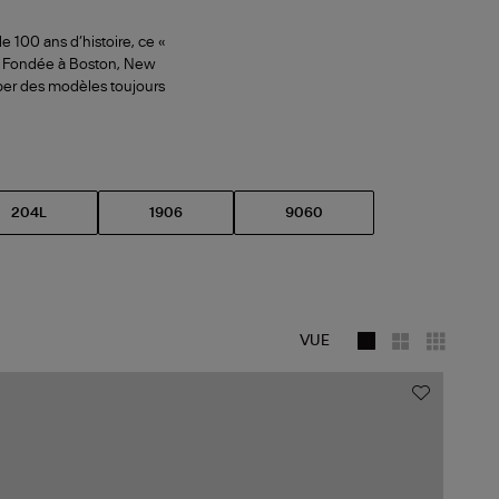
 100 ans d’histoire, ce «
ts. Fondée à Boston, New
pper des modèles toujours
204L
1906
9060
VUE