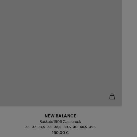
NEW BALANCE
Baskets 1906 Castlerock
36
37
37,5
38
38,5
39,5
40
40,5
41,5
160,00 €