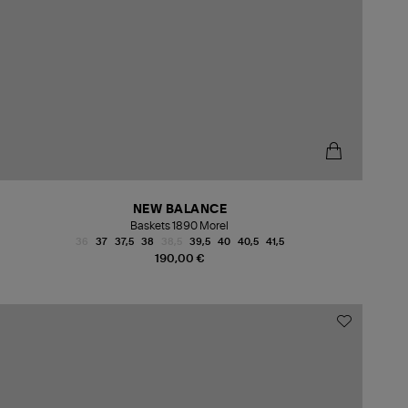
NEW BALANCE
Baskets 1890 Morel
36
37
37,5
38
38,5
39,5
40
40,5
41,5
190,00 €