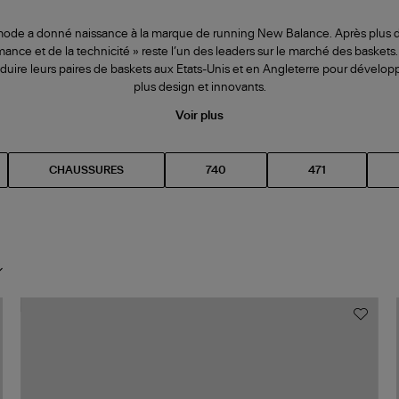
a mode a donné naissance à la marque de running New Balance. Après plus de
rmance et de la technicité » reste l’un des leaders sur le marché des baske
uire leurs paires de baskets aux Etats-Unis et en Angleterre pour dévelo
plus design et innovants.
Voir plus
CHAUSSURES
740
471