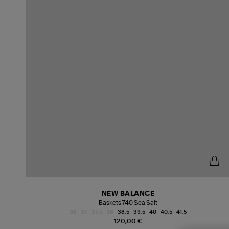
NEW BALANCE
Baskets 740 Sea Salt
36
37
37,5
38
38,5
39,5
40
40,5
41,5
120,00 €