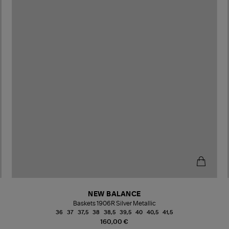
NEW BALANCE
Baskets 1906R Silver Metallic
36
37
37,5
38
38,5
39,5
40
40,5
41,5
160,00 €