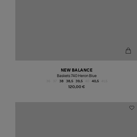
NEW BALANCE
Baskets 740 Heron Blue
36
37
38
38,5
39,5
40
40,5
41,5
120,00 €