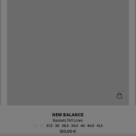
NEW BALANCE
Baskets 740 Linen
36
37
37,5
38
38,5
39,5
40
40,5
41,5
120,00 €