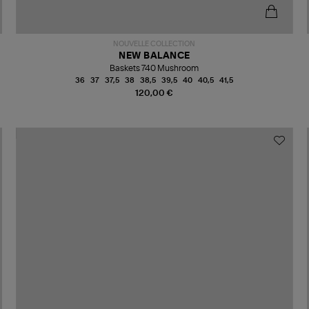
NOUVELLE COLLECTION
NEW BALANCE
Baskets 740 Mushroom
36
37
37,5
38
38,5
39,5
40
40,5
41,5
120,00 €