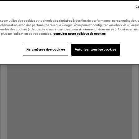
Co
oile.com utilise des cookies et technologies similaires à des fins de performance, personnalisation, p
collaboration avec des partenaires tels que Google. Vous pouvez configurer vos choix via « Param
semble des cookies (« J’accepte ») ou refuser ceux non strictement nécessaires (« Continuer san
 plus sur l’utilisation de vos données,
consulter notre politique de cookies
Paramètres des cookies
Autoriser tous les cookies