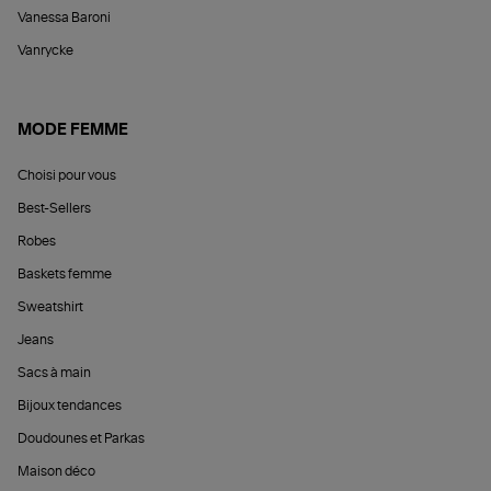
Vanessa Baroni
Vanrycke
MODE FEMME
Choisi pour vous
Best-Sellers
Robes
Baskets femme
Sweatshirt
Jeans
Sacs à main
Bijoux tendances
Doudounes et Parkas
Maison déco