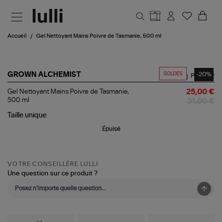
Aller au contenu principal
Accueil
Gel Nettoyant Mains Poivre de Tasmanie, 500 ml
SOLDES
-20%
GROWN ALCHEMIST
Partager
Gel
Gel Nettoyant Mains Poivre de Tasmanie,
25,00 €
Nettoyant
500 ml
31,00 €
Mains
Poivre
Taille
unique
de
Épuisé
Tasmanie,
500
ml
VOTRE CONSEILLÈRE LULLI
Une question sur ce produit ?