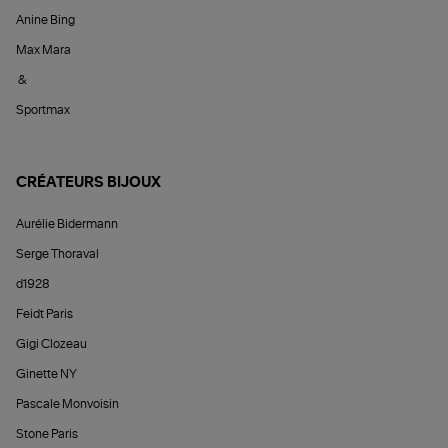
Anine Bing
Max Mara
&
Sportmax
CRÉATEURS BIJOUX
Aurélie Bidermann
Serge Thoraval
d1928
Feidt Paris
Gigi Clozeau
Ginette NY
Pascale Monvoisin
Stone Paris