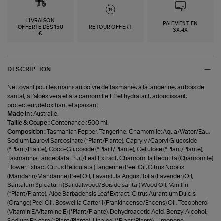
LIVRAISON
PAIEMENT EN
OFFERTE DÈS 150
RETOUR OFFERT
3X,4X
€
DESCRIPTION
Nettoyant pour les mains au poivre de Tasmanie, à la tangerine, au bois de
santal, à l'aloès vera et à la camomille. Effet hydratant, adoucissant,
protecteur, détoxifiant et apaisant.
Made in :
Australie.
Taille & Coupe :
Contenance : 500 ml.
Composition :
Tasmanian Pepper, Tangerine, Chamomile: Aqua/Water/Eau,
Sodium Lauroyl Sarcosinate (*Plant/Plante), Caprylyl/Capryl Glucoside
(*Plant/Plante), Coco-Glucoside (*Plant/Plante), Cellulose (*Plant/Plante),
Tasmannia Lanceolata Fruit/Leaf Extract, Chamomilla Recutita (Chamomile)
Flower Extract Citrus Reticulata (Tangerine) Peel Oil, Citrus Nobilis
(Mandarin/Mandarine) Peel Oil, Lavandula Angustifolia (Lavender) Oil,
Santalum Spicatum (Sandalwood/Bois de santal) Wood Oil, Vanillin
(*Plant/Plante), Aloe Barbadensis Leaf Extract, Citrus Aurantium Dulcis
(Orange) Peel Oil, Boswellia Carterii (Frankincense/Encens) Oil, Tocopherol
(Vitamin E/Vitamine E) (*Plant/Plante), Dehydroacetic Acid, Benzyl Alcohol,
Sodium Phytate (*Plant/Plante), Linalool (*Plant/Plante), Limonene