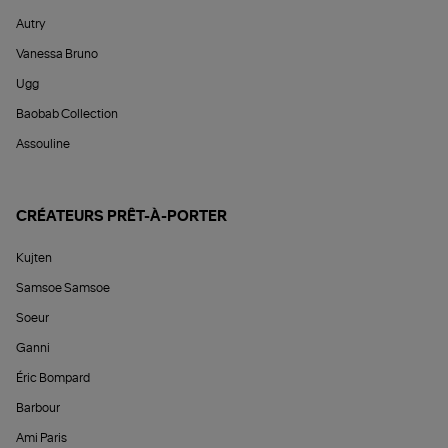
Autry
Vanessa Bruno
Ugg
Baobab Collection
Assouline
CRÉATEURS PRÊT-À-PORTER
Kujten
Samsoe Samsoe
Soeur
Ganni
Éric Bompard
Barbour
Ami Paris