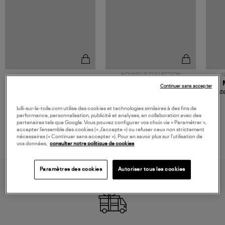
NOUVELLE COLLECTION
N
JEROME DREYFUSS
TORAL
Continuer sans accepter
Sac Bobi S Cuir Lamé
Mocassins Killian Sport
Veste
Champagne
Mousse
480,00 €
189,00 €
lulli-sur-la-toile.com utilise des cookies et technologies similaires à des fins de
performance, personnalisation, publicité et analyses, en collaboration avec des
partenaires tels que Google. Vous pouvez configurer vos choix via « Paramétrer »,
accepter l’ensemble des cookies (« J’accepte ») ou refuser ceux non strictement
nécessaires (« Continuer sans accepter »). Pour en savoir plus sur l’utilisation de
vos données,
consulter notre politique de cookies
Paramètres des cookies
Autoriser tous les cookies