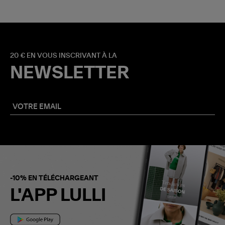
20 € EN VOUS INSCRIVANT À LA
NEWSLETTER
-10% EN TÉLÉCHARGEANT
L'APP LULLI