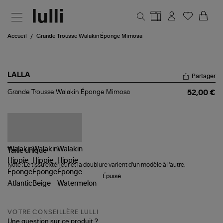
Aller au contenu principal
Accueil
Grande Trousse Walakin Éponge Mimosa
LALLA
Partager
Grande
Grande Trousse Walakin Éponge Mimosa
52,00 €
Trousse
Walakin
Éponge
Mimosa
Taille
unique
Note : Le tissu extérieur et la doublure varient d'un modèle à l'autre.
Épuisé
VOTRE CONSEILLÈRE LULLI
Une question sur ce produit ?