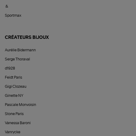
&
Sportmax
CRÉATEURS BIJOUX
Aurélie Bidermann
Serge Thoraval
d1928
Feidt Paris
Gigi Clozeau
Ginette NY
Pascale Monvoisin
Stone Paris
Vanessa Baroni
Vanrycke