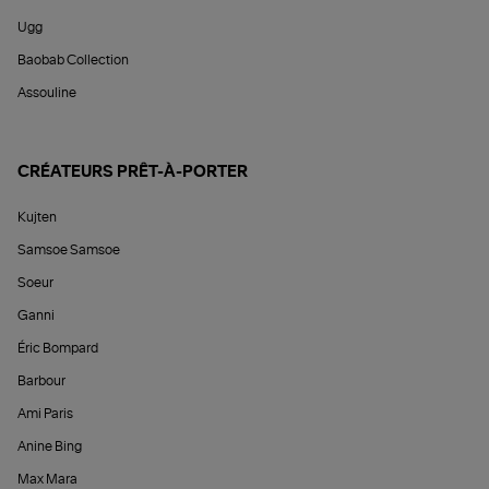
Ugg
Baobab Collection
Assouline
CRÉATEURS PRÊT-À-PORTER
Kujten
Samsoe Samsoe
Soeur
Ganni
Éric Bompard
Barbour
Ami Paris
Anine Bing
Max Mara