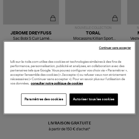
NOUVELLE COLLECTION
N
JEROME DREYFUSS
TORAL
Sac Bobi S Cuir Lamé
Mocassins Killian Sport
Veste
Champagne
Mousse
480,00 €
189,00 €
Continuer sans accepter
lulli-sur-la-toile.com utilise des cookies et technologies similaires à des fins de
performance, personnalisation, publicité et analyses, en collaboration avec des
partenaires tels que Google. Vous pouvez configurer vos choix via « Paramétrer »,
accepter l’ensemble des cookies (« J’accepte ») ou refuser ceux non strictement
nécessaires (« Continuer sans accepter »). Pour en savoir plus sur l’utilisation de
vos données,
consulter notre politique de cookies
Paramètres des cookies
Autoriser tous les cookies
LIVRAISON GRATUITE
à partir de 150 € d'achat*