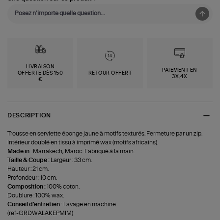
LIVRAISON
PAIEMENT EN
OFFERTE DÈS 150
RETOUR OFFERT
3X,4X
€
DESCRIPTION
Trousse en serviette éponge jaune à motifs texturés. Fermeture par un zip.
Intérieur doublé en tissu à imprimé wax (motifs africains).
Made in :
Marrakech, Maroc. Fabriqué à la main.
Taille & Coupe :
Largeur : 33 cm.
Hauteur : 21 cm.
Profondeur : 10 cm.
Composition :
100% coton.
Doublure : 100% wax.
Conseil d'entretien :
Lavage en machine.
(ref-GRDWALAKEPMIM)