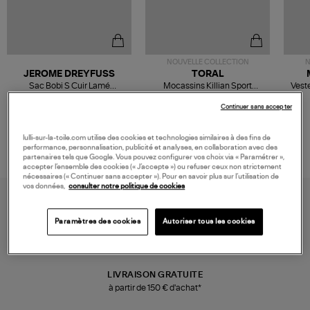
NOUVELLE COLLECTION
N
JEROME DREYFUSS
TORAL
Sac Bobi S Cuir Lamé
Mocassins Killian Sport
Veste
Champagne
Mousse
480,00 €
189,00 €
Continuer sans accepter
lulli-sur-la-toile.com utilise des cookies et technologies similaires à des fins de
performance, personnalisation, publicité et analyses, en collaboration avec des
partenaires tels que Google. Vous pouvez configurer vos choix via « Paramétrer »,
accepter l’ensemble des cookies (« J’accepte ») ou refuser ceux non strictement
nécessaires (« Continuer sans accepter »). Pour en savoir plus sur l’utilisation de
vos données,
consulter notre politique de cookies
Paramètres des cookies
Autoriser tous les cookies
LIVRAISON GRATUITE
à partir de 150 € d'achat*