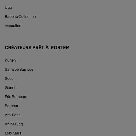
Ugg
Baobab Collection
Assouline
CRÉATEURS PRÊT-À-PORTER
Kujten
Samsoe Samsoe
Soeur
Ganni
Éric Bompard
Barbour
Ami Paris
Anine Bing
Max Mara