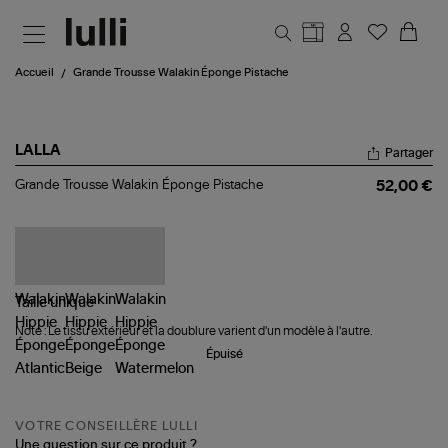
Aller au contenu principal
Accueil
Grande Trousse Walakin Éponge Pistache
LALLA
Partager
Grande
Grande Trousse Walakin Éponge Pistache
52,00 €
Trousse
Walakin
Éponge
Pistache
Taille
unique
Note : Le tissu extérieur et la doublure varient d'un modèle à l'autre.
Épuisé
VOTRE CONSEILLÈRE LULLI
Une question sur ce produit ?