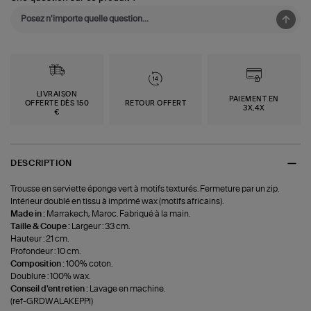
LIVRAISON
PAIEMENT EN
OFFERTE DÈS 150
RETOUR OFFERT
3X,4X
€
DESCRIPTION
Trousse en serviette éponge vert à motifs texturés. Fermeture par un zip.
Intérieur doublé en tissu à imprimé wax (motifs africains).
Made in :
Marrakech, Maroc. Fabriqué à la main.
Taille & Coupe :
Largeur : 33 cm.
Hauteur : 21 cm.
Profondeur : 10 cm.
Composition :
100% coton.
Doublure : 100% wax.
Conseil d'entretien :
Lavage en machine.
(ref-GRDWALAKEPPI)