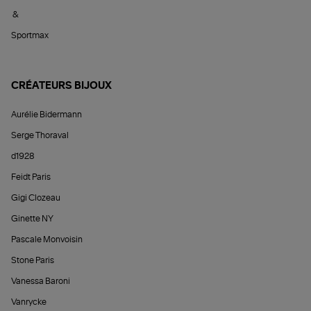
&
Sportmax
CRÉATEURS BIJOUX
Aurélie Bidermann
Serge Thoraval
d1928
Feidt Paris
Gigi Clozeau
Ginette NY
Pascale Monvoisin
Stone Paris
Vanessa Baroni
Vanrycke