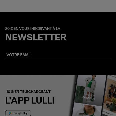
20 € EN VOUS INSCRIVANT À LA
NEWSLETTER
-10% EN TÉLÉCHARGEANT
L'APP LULLI