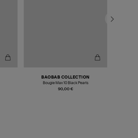
BAOBAB COLLECTION
Bougie Max 10 Black Pearls
Paréo Fou
90,00 €