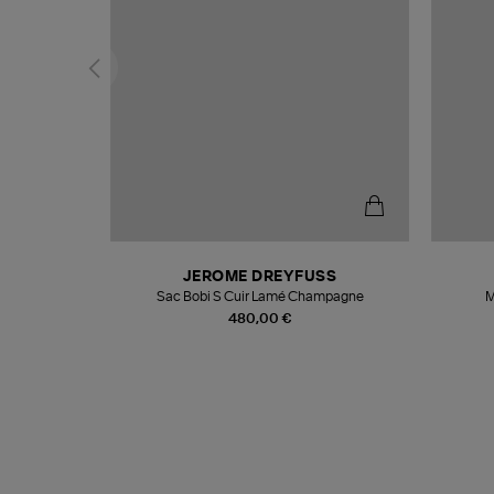
T
JEROME DREYFUSS
k
Sac Bobi S Cuir Lamé Champagne
M
480,00 €