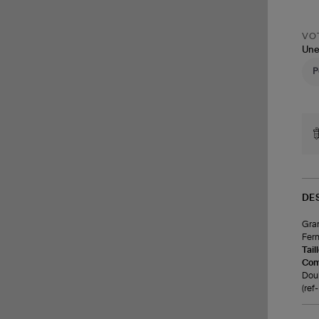
VOT
Une
DE
Gran
Ferm
Tail
Com
Doub
(re