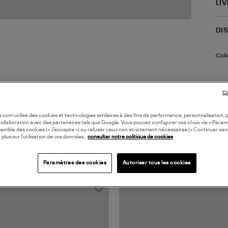
LI
DI
Coll
Co
oile.com utilise des cookies et technologies similaires à des fins de performance, personnalisation, p
collaboration avec des partenaires tels que Google. Vous pouvez configurer vos choix via « Param
semble des cookies (« J’accepte ») ou refuser ceux non strictement nécessaires (« Continuer san
 plus sur l’utilisation de vos données,
consulter notre politique de cookies
TS VUS
Paramètres des cookies
Autoriser tous les cookies