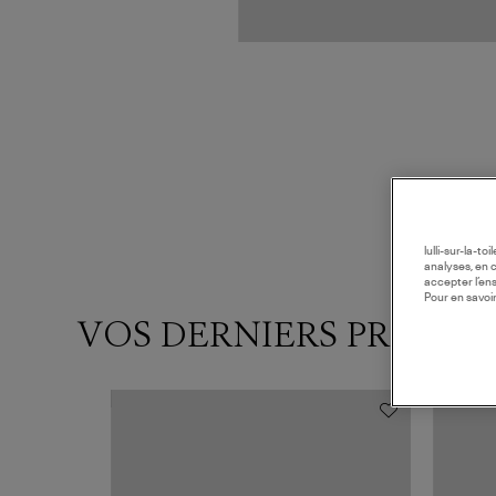
lulli-sur-la-t
analyses, en 
accepter l’en
Pour en savoir
VOS DERNIERS PRODUI