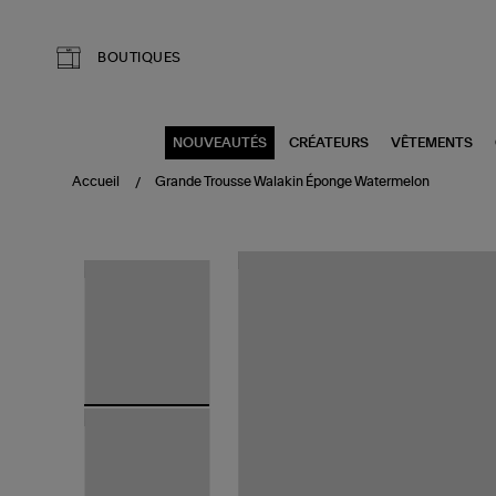
Aller au contenu principal
BOUTIQUES
NOUVEAUTÉS
CRÉATEURS
VÊTEMENTS
Accueil
Grande Trousse Walakin Éponge Watermelon