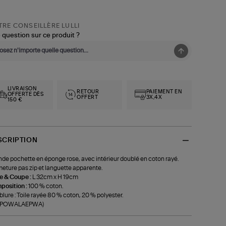
RE CONSEILLÈRE LULLI
 question sur ce produit ?
LIVRAISON
RETOUR
PAIEMENT EN
OFFERTE DÈS
OFFERT
3X,4X
150 €
SCRIPTION
de pochette en éponge rose, avec intérieur doublé en coton rayé.
eture pas zip et languette apparente.
le & Coupe :
L 32cm x H 19cm
position :
100 % coton.
lure : Toile rayée 80 % coton, 20 % polyester.
f-POWALAEPWA)