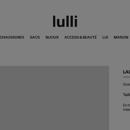
CHAUSSURES
SACS
BIJOUX
ACCESS & BEAUTÉ
LUI
MAISON
LA
Gr
Gra
Tro
Wal
Ép
Tail
Wa
En f
inté