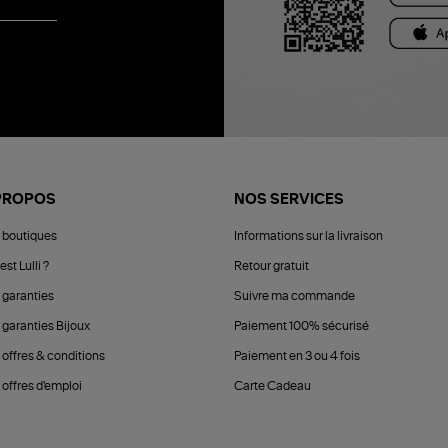
PROPOS
NOS SERVICES
 boutiques
Informations sur la livraison
est Lulli ?
Retour gratuit
 garanties
Suivre ma commande
 garanties Bijoux
Paiement 100% sécurisé
 offres & conditions
Paiement en 3 ou 4 fois
offres d'emploi
Carte Cadeau