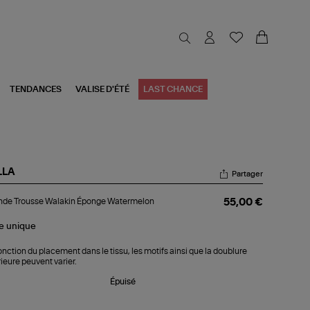
TENDANCES
VALISE D'ÉTÉ
LAST CHANCE
LLA
Partager
ande
nde Trousse Walakin Éponge Watermelon
55,00 €
usse
akin
onge
le
unique
termelon
onction du placement dans le tissu, les motifs ainsi que la doublure
rieure peuvent varier.
Épuisé