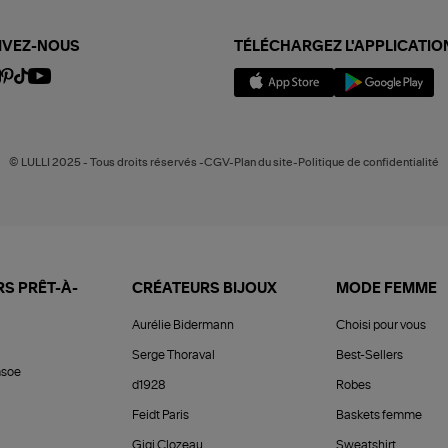
IVEZ-NOUS
TÉLÉCHARGEZ L'APPLICATIO
© LULLI 2025 - Tous droits réservés -CGV-Plan du site-Politique de confidentialité
S PRÊT-À-
CRÉATEURS BIJOUX
MODE FEMME
Aurélie Bidermann
Choisi pour vous
Serge Thoraval
Best-Sellers
soe
d1928
Robes
Feidt Paris
Baskets femme
Gigi Clozeau
Sweatshirt