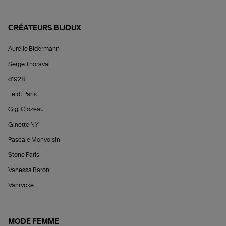
CRÉATEURS BIJOUX
Aurélie Bidermann
Serge Thoraval
d1928
Feidt Paris
Gigi Clozeau
Ginette NY
Pascale Monvoisin
Stone Paris
Vanessa Baroni
Vanrycke
MODE FEMME