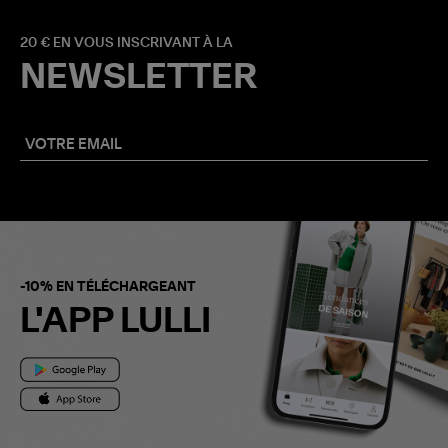
20 € EN VOUS INSCRIVANT À LA
NEWSLETTER
-10% EN TÉLÉCHARGEANT
L'APP LULLI