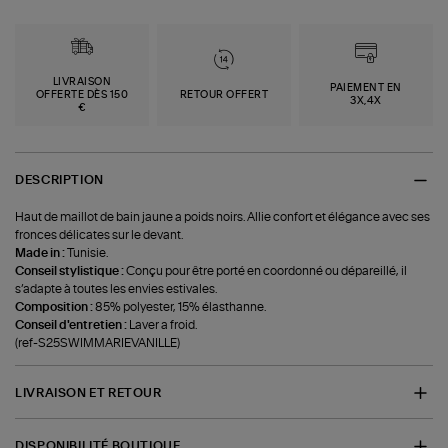
LIVRAISON
PAIEMENT EN
OFFERTE DÈS 150
RETOUR OFFERT
3X,4X
€
DESCRIPTION
Haut de maillot de bain jaune a poids noirs. Allie confort et élégance avec ses
fronces délicates sur le devant.
Made in :
Tunisie.
Conseil stylistique :
Conçu pour être porté en coordonné ou dépareillé, il
s’adapte à toutes les envies estivales.
Composition :
85% polyester, 15% élasthanne.
Conseil d'entretien :
Laver a froid.
(ref-S25SWIMMARIEVANILLE)
LIVRAISON ET RETOUR
DISPONIBILITÉ BOUTIQUE