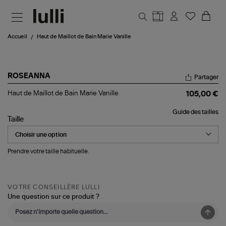
Aller au contenu principal
Accueil
Haut de Maillot de Bain Marie Vanille
ROSEANNA
Partager
Haut
Haut de Maillot de Bain Marie Vanille
105,00 €
de
Maillot
Guide des tailles
de
Taille
Bain
Marie
Vanille
Prendre votre taille habituelle.
VOTRE CONSEILLÈRE LULLI
Une question sur ce produit ?