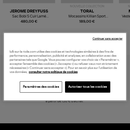
NOUVELLE COLLECTION
N
JEROME DREYFUSS
TORAL
Sac Bobi S Cuir Lamé
Mocassins Killian Sport
Veste
Champagne
Mousse
480,00 €
189,00 €
Continuer sans accepter
lulli-sur-la-toile.com utilise des cookies et technologies similaires à des fins de
performance, personnalisation, publicité et analyses, en collaboration avec des
partenaires tels que Google. Vous pouvez configurer vos choix via « Paramétrer »,
accepter l’ensemble des cookies (« J’accepte ») ou refuser ceux non strictement
nécessaires (« Continuer sans accepter »). Pour en savoir plus sur l’utilisation de
vos données,
consulter notre politique de cookies
Paramètres des cookies
Autoriser tous les cookies
LIVRAISON GRATUITE
à partir de 150 € d'achat*