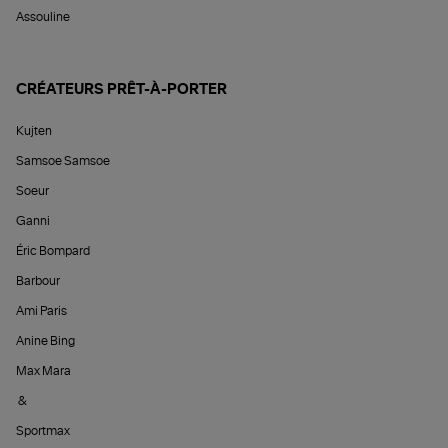
Assouline
CRÉATEURS PRÊT-À-PORTER
Kujten
Samsoe Samsoe
Soeur
Ganni
Éric Bompard
Barbour
Ami Paris
Anine Bing
Max Mara
&
Sportmax