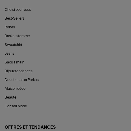
Choisi pour vous
Best-Sellers
Robes
Baskets femme
Sweatshirt
Jeans
Sacs à main
Bijoux tendances
Doudounes et Parkas
Maison déco
Beauté
Conseil Mode
OFFRES ET TENDANCES