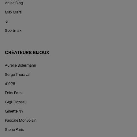
Anine Bing
Max Mara
&
Sportmax
CRÉATEURS BIJOUX
Aurélie Bidermann
Serge Thoraval
d1928
Feidt Paris
Gigi Clozeau
Ginette NY
Pascale Monvoisin
Stone Paris