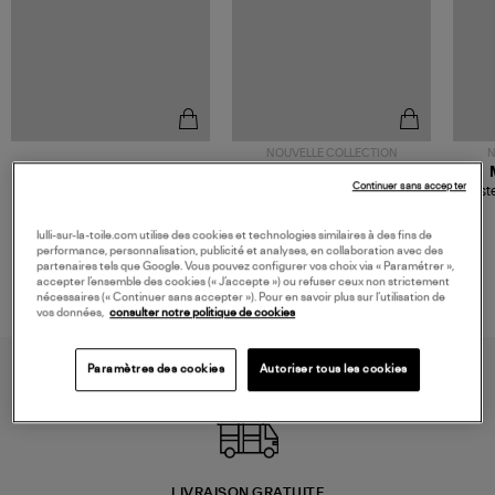
NOUVELLE COLLECTION
N
JEROME DREYFUSS
TORAL
Continuer sans accepter
Sac Bobi S Cuir Lamé
Mocassins Killian Sport
Veste
Champagne
Mousse
480,00 €
189,00 €
lulli-sur-la-toile.com utilise des cookies et technologies similaires à des fins de
performance, personnalisation, publicité et analyses, en collaboration avec des
partenaires tels que Google. Vous pouvez configurer vos choix via « Paramétrer »,
accepter l’ensemble des cookies (« J’accepte ») ou refuser ceux non strictement
nécessaires (« Continuer sans accepter »). Pour en savoir plus sur l’utilisation de
vos données,
consulter notre politique de cookies
Paramètres des cookies
Autoriser tous les cookies
LIVRAISON GRATUITE