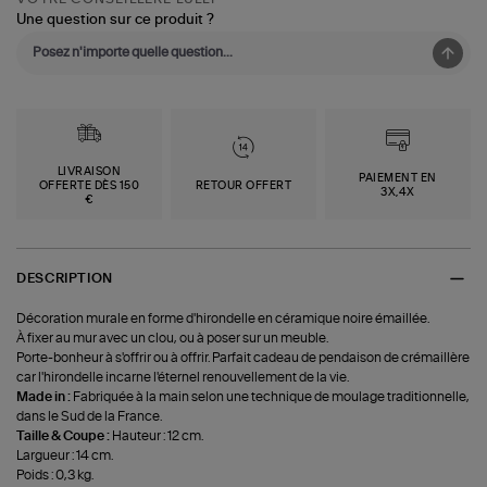
Une question sur ce produit ?
LIVRAISON
PAIEMENT EN
OFFERTE DÈS 150
RETOUR OFFERT
3X,4X
€
DESCRIPTION
Décoration murale en forme d'hirondelle en céramique noire émaillée.
À fixer au mur avec un clou, ou à poser sur un meuble.
Porte-bonheur à s'offrir ou à offrir. Parfait cadeau de pendaison de crémaillère
car l'hirondelle incarne l'éternel renouvellement de la vie.
Made in :
Fabriquée à la main selon une technique de moulage traditionnelle,
dans le Sud de la France.
Taille & Coupe :
Hauteur : 12 cm.
Largueur : 14 cm.
Poids : 0,3 kg.