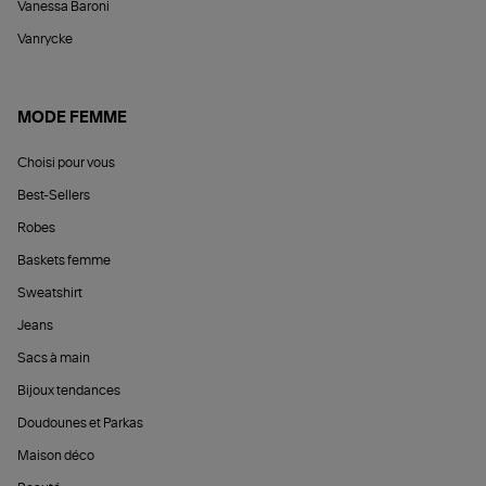
Vanessa Baroni
Vanrycke
MODE FEMME
Choisi pour vous
Best-Sellers
Robes
Baskets femme
Sweatshirt
Jeans
Sacs à main
Bijoux tendances
Doudounes et Parkas
Maison déco