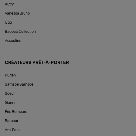
Autry
Vanessa Bruno
Ugg
Baobab Collection
Assouline
CRÉATEURS PRÊT-À-PORTER
Kujten
Samsoe Samsoe
Soeur
Ganni
Éric Bompard
Barbour
Ami Paris