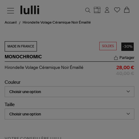
Aller au contenu principal
Accueil
Hirondelle Volage Céramique Noir Émaillé
SOLDES
-30%
MADE IN FRANCE
MONOCHROMIC
Partager
Hirondelle
Hirondelle Volage Céramique Noir Émaillé
28,00 €
Volage
40,00 €
Céramique
Noir
Couleur
Émaillé
Taille
VOTRE CONSEILLÈRE LULLI