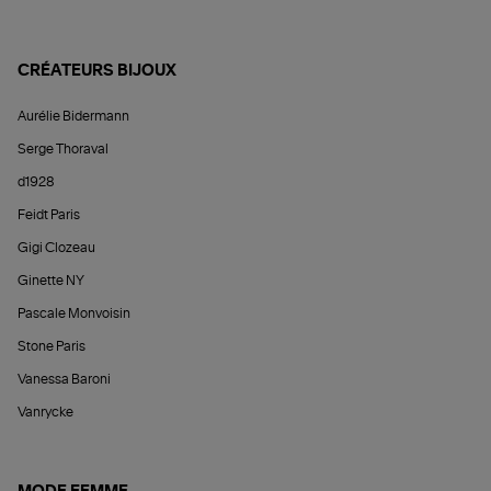
CRÉATEURS BIJOUX
Aurélie Bidermann
Serge Thoraval
d1928
Feidt Paris
Gigi Clozeau
Ginette NY
Pascale Monvoisin
Stone Paris
Vanessa Baroni
Vanrycke