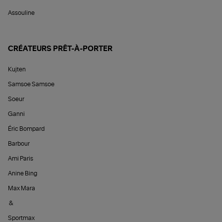
Assouline
CRÉATEURS PRÊT-À-PORTER
Kujten
Samsoe Samsoe
Soeur
Ganni
Éric Bompard
Barbour
Ami Paris
Anine Bing
Max Mara
&
Sportmax