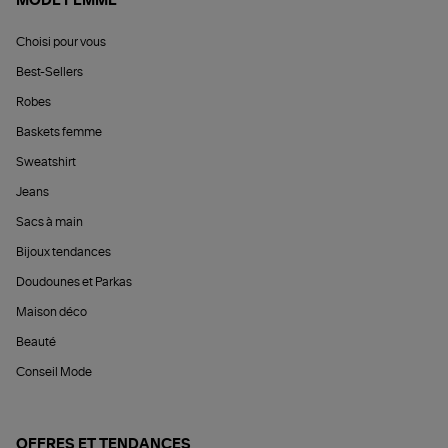
MODE FEMME
Choisi pour vous
Best-Sellers
Robes
Baskets femme
Sweatshirt
Jeans
Sacs à main
Bijoux tendances
Doudounes et Parkas
Maison déco
Beauté
Conseil Mode
OFFRES ET TENDANCES