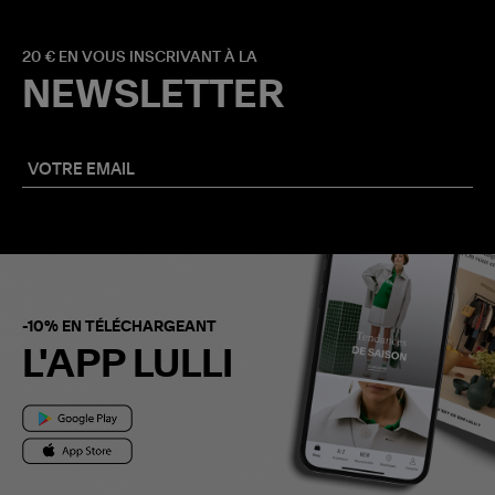
20 € EN VOUS INSCRIVANT À LA
NEWSLETTER
-10% EN TÉLÉCHARGEANT
L'APP LULLI