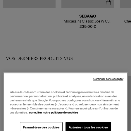
SEBAGO
Mocassins Classic Joe W Cuir
Che
Black Regular
239,00 €
VOS DERNIERS PRODUITS VUS
Continuer sans accepter
lulli-sur-la-toile.com utilise des cookies et technologies similaires à des fins de
performance, personnalisation, publicité et analyses, en collaboration avec des
partenaires tels que Google. Vous pouvez configurer vos choix via « Paramétrer »,
accepter l’ensemble des cookies (« J’accepte ») ou refuser ceux non strictement
nécessaires (« Continuer sans accepter »). Pour en savoir plus sur l’utilisation de
vos données,
consulter notre politique de cookies
Paramètres des cookies
Autoriser tous les cookies