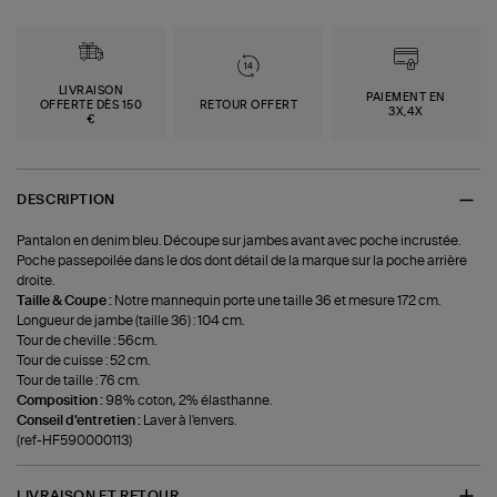
LIVRAISON
PAIEMENT EN
OFFERTE DÈS 150
RETOUR OFFERT
3X,4X
€
DESCRIPTION
Pantalon en denim bleu. Découpe sur jambes avant avec poche incrustée.
Poche passepoilée dans le dos dont détail de la marque sur la poche arrière
droite.
Taille & Coupe :
Notre mannequin porte une taille 36 et mesure 172 cm.
Longueur de jambe (taille 36) : 104 cm.
Tour de cheville : 56cm.
Tour de cuisse : 52 cm.
Tour de taille : 76 cm.
Composition :
98% coton, 2% élasthanne.
Conseil d'entretien :
Laver à l'envers.
(ref-HF590000113)
LIVRAISON ET RETOUR