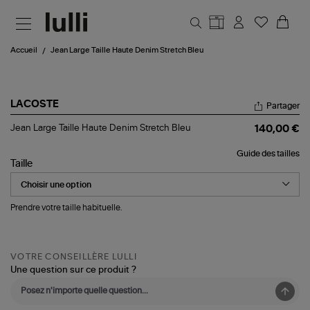
Aller au contenu principal
Accueil
Jean Large Taille Haute Denim Stretch Bleu
LACOSTE
Partager
Jean
Jean Large Taille Haute Denim Stretch Bleu
140,00 €
Large
Taille
Guide des tailles
Haute
Taille
Denim
Stretch
Bleu
Prendre votre taille habituelle.
VOTRE CONSEILLÈRE LULLI
Une question sur ce produit ?