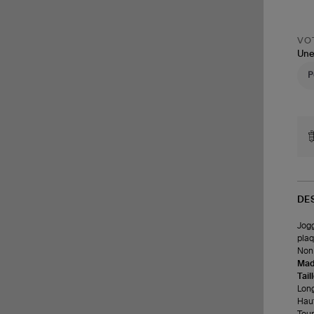
VOT
Une
DE
Jogg
plaq
Non 
Made
Tail
Long
Haut
Tour