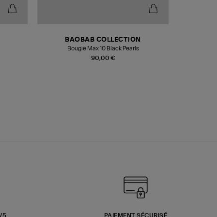
BAOBAB COLLECTION
Bougie Max 10 Black Pearls
Paréo Fou
90,00 €
3/5
PAIEMENT SÉCURISÉ