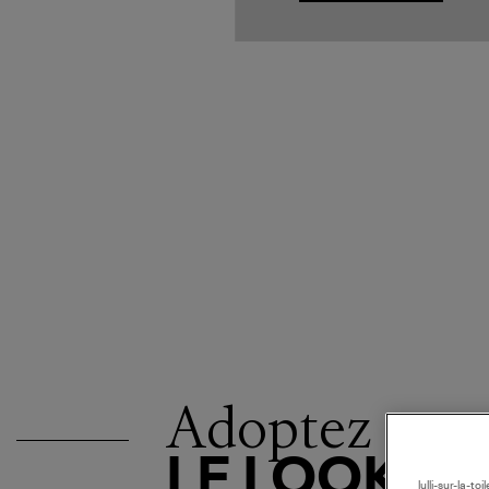
Adoptez
LE LOOK
lulli-sur-la-t