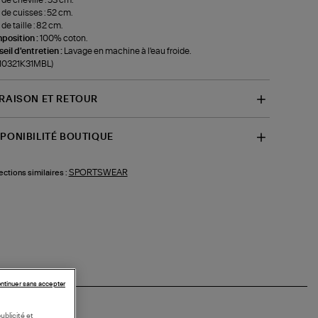
 de cuisses : 52 cm.
de taille : 82 cm.
position :
100% coton.
eil d'entretien :
Lavage en machine à l'eau froide.
-10321K31MBL)
VRAISON ET RETOUR
SPONIBILITÉ BOUTIQUE
SPORTSWEAR
ections similaires :
ntinuer sans accepter
ublicité et