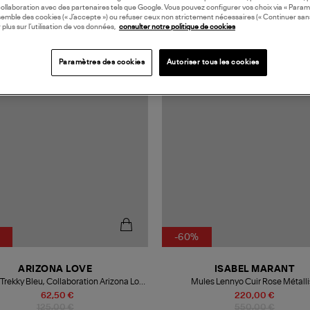
collaboration avec des partenaires tels que Google. Vous pouvez configurer vos choix via « Param
semble des cookies (« J’accepte ») ou refuser ceux non strictement nécessaires (« Continuer san
 plus sur l’utilisation de vos données,
consulter notre politique de cookies
ORATION
MADE IN EUROPE
Paramètres des cookies
Autoriser tous les cookies
-60%
ARIZONA LOVE
ISABEL MARANT
Trekky Bleu, Collaboration Arizona Love
Mules Lennyo Cuir Rose Métall
x Véronika Loubry
62,50 €
220,00 €
125,00 €
550,00 €