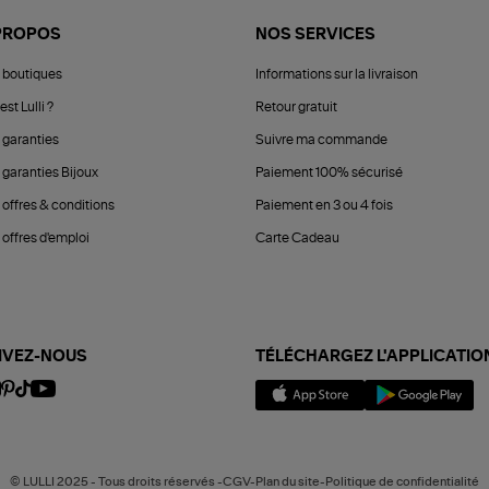
PROPOS
NOS SERVICES
 boutiques
Informations sur la livraison
est Lulli ?
Retour gratuit
 garanties
Suivre ma commande
 garanties Bijoux
Paiement 100% sécurisé
 offres & conditions
Paiement en 3 ou 4 fois
offres d'emploi
Carte Cadeau
IVEZ-NOUS
TÉLÉCHARGEZ L'APPLICATIO
© LULLI 2025 - Tous droits réservés -CGV-Plan du site-Politique de confidentialité