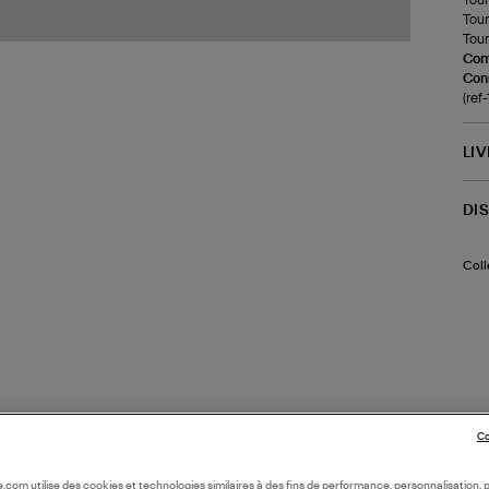
Tour
Tour 
Com
Cons
(ref
LI
DI
Coll
Co
oile.com utilise des cookies et technologies similaires à des fins de performance, personnalisation, p