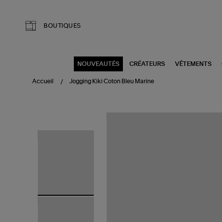
Aller au contenu principal
BOUTIQUES
NOUVEAUTÉS
CRÉATEURS
VÊTEMENTS
Accueil
Jogging Kiki Coton Bleu Marine