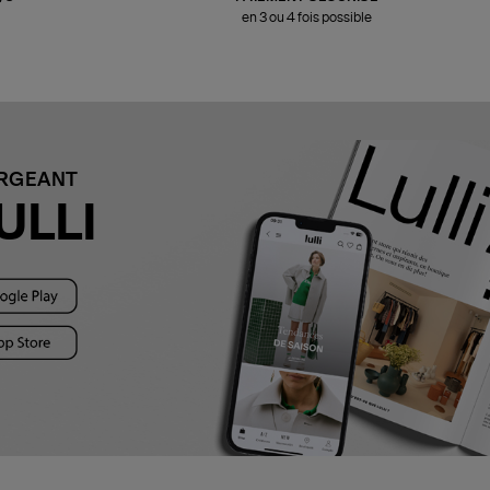
en 3 ou 4 fois possible
ARGEANT
ULLI