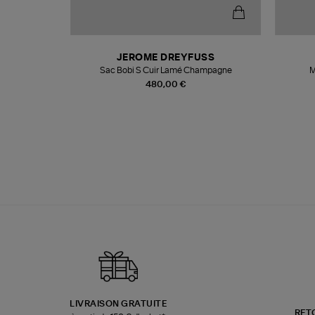
T
JEROME DREYFUSS
k
Sac Bobi S Cuir Lamé Champagne
M
480,00 €
LIVRAISON GRATUITE
RET