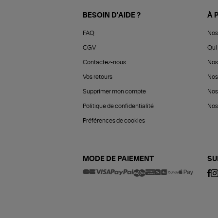
BESOIN D'AIDE ?
À 
FAQ
Nos
CGV
Qui 
Contactez-nous
Nos
Vos retours
Nos
Supprimer mon compte
Nos
Politique de confidentialité
Nos 
Préférences de cookies
MODE DE PAIEMENT
SU