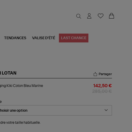
TENDANCES
VALISE D'ÉTÉ
LAST CHANCE
I LOTAN
Partager
ging
ing Kiki Coton Bleu Marine
142,50 €
i
ton
285,00 €
u
rine
le
dre votre taille habituelle.