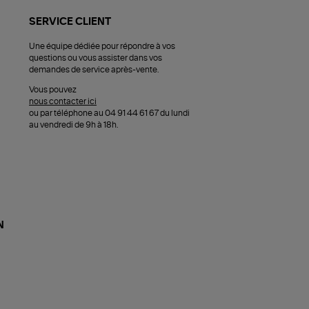
SERVICE CLIENT
Une équipe dédiée pour répondre à vos
questions ou vous assister dans vos
demandes de service après-vente.
Vous pouvez
nous contacter ici
ou par téléphone au 04 91 44 61 67 du lundi
au vendredi de 9h à 18h.
N