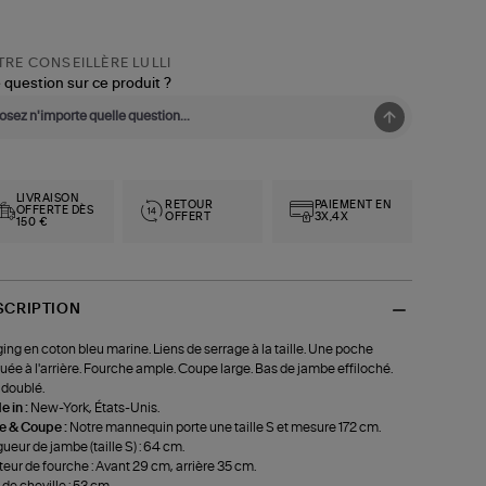
RE CONSEILLÈRE LULLI
 question sur ce produit ?
LIVRAISON
RETOUR
PAIEMENT EN
OFFERTE DÈS
OFFERT
3X,4X
150 €
SCRIPTION
ing en coton bleu marine. Liens de serrage à la taille. Une poche
uée à l'arrière. Fourche ample. Coupe large. Bas de jambe effiloché.
doublé.
 in :
New-York, États-Unis.
le & Coupe :
Notre mannequin porte une taille S et mesure 172 cm.
ueur de jambe (taille S) : 64 cm.
eur de fourche : Avant 29 cm, arrière 35 cm.
 de cheville : 53 cm.