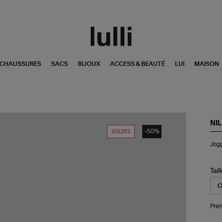
CHAUSSURES
SACS
BIJOUX
ACCESS & BEAUTÉ
LUI
MAISON
NIL
-50%
SOLDES
Jog
Jogg
Kik
Co
Ble
Ma
Tail
Pren