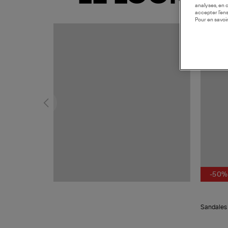
analyses, en 
accepter l’en
Pour en savoir
COLLAB
-50%
Sandales 