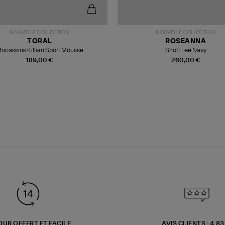
NOUVELLE COLLECTION
NOUVELLE COLLECTION
TORAL
ROSEANNA
ocassins Killian Sport Mousse
Short Lee Navy
189,00 €
260,00 €
OUR OFFERT ET FACILE
AVIS CLIENTS : 4.8