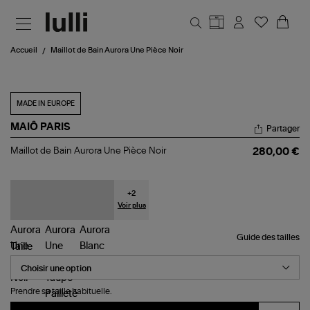
Aller au contenu principal
Accueil
Maillot de Bain Aurora Une Pièce Noir
MADE IN EUROPE
MAIÔ PARIS
Partager
Maillot
Maillot de Bain Aurora Une Pièce Noir
280,00 €
de
Bain
Aurora
Une
+
2
Pièce
Voir plus
Noir
Guide des tailles
Taille
Prendre sa taille habituelle.