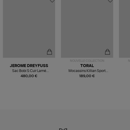
NOUVELLE COLLECTION
N
JEROME DREYFUSS
TORAL
Sac Bobi S Cuir Lamé
Mocassins Killian Sport
Champagne
Mousse
480,00 €
189,00 €