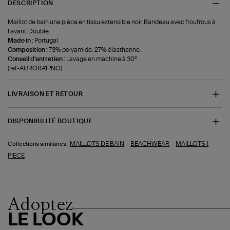
DESCRIPTION
Maillot de bain une pièce en tissu extensible noir. Bandeau avec froufrous à
l'avant. Doublé.
Made in :
Portugal.
Composition :
73% polyamide, 27% élasthanne.
Conseil d'entretien :
Lavage en machine à 30°.
(ref-AURORA1PNO)
LIVRAISON ET RETOUR
DISPONIBILITÉ BOUTIQUE
-
-
MAILLOTS DE BAIN
BEACHWEAR
MAILLOTS 1
Collections similaires :
PIECE
Adoptez
LE LOOK