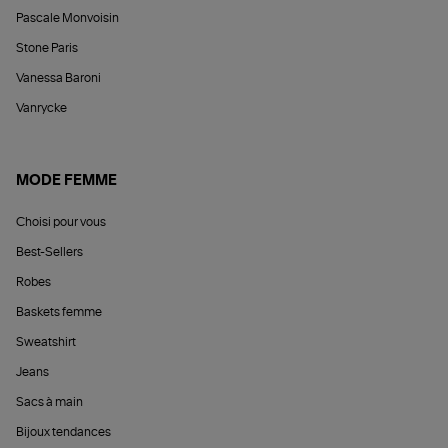
Pascale Monvoisin
Stone Paris
Vanessa Baroni
Vanrycke
MODE FEMME
Choisi pour vous
Best-Sellers
Robes
Baskets femme
Sweatshirt
Jeans
Sacs à main
Bijoux tendances