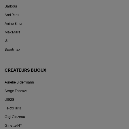
Barbour
Ami Paris
Anine Bing
Max Mara
&
Sportmax
CRÉATEURS BIJOUX
Aurélie Bidermann
Serge Thoraval
d1928
Feidt Paris
Gigi Clozeau
Ginette NY