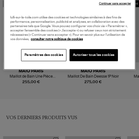
Continuer sans accepter
MADE IN EUROPE
MADE IN EUROPE
MADE 
lulli-sur-la-toile.com utilise des cookies et technologies similaires à des fins de
performance, personnalisation, publicité et analyses, en collaboration avec des
partenaires tels que Google. Vous pouvez configurer vos choix via « Paramétrer »,
accepter l’ensemble des cookies (« J’accepte ») ou refuser ceux non strictement
nécessaires (« Continuer sans accepter »). Pour en savoir plus sur l’utilisation de
vos données,
consulter notre politique de cookies
Paramètres des cookies
Autoriser tous les cookies
MAIÔ PARIS
MAIÔ PARIS
Maillot de Bain Une Pièce
Maillot De Bain Deesse 1P Noir
Mai
Orsay Noir
255,00 €
275,00 €
VOS DERNIERS PRODUITS VUS