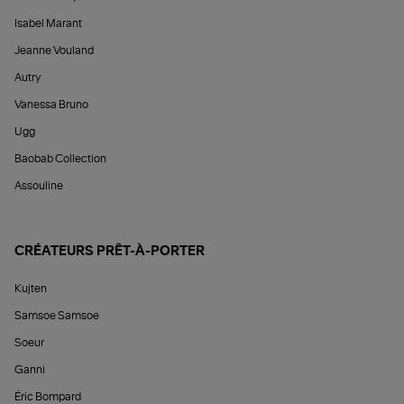
Isabel Marant
Jeanne Vouland
Autry
Vanessa Bruno
Ugg
Baobab Collection
Assouline
CRÉATEURS PRÊT-À-PORTER
Kujten
Samsoe Samsoe
Soeur
Ganni
Éric Bompard