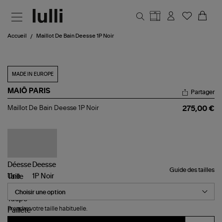
Aller au contenu principal
Accueil
Maillot De Bain Deesse 1P Noir
MADE IN EUROPE
MAIÔ PARIS
Partager
Maillot
Maillot De Bain Deesse 1P Noir
275,00 €
De
Bain
Deesse
1P
Noir
Guide des tailles
Taille
Prendre votre taille habituelle.