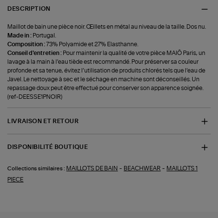
DESCRIPTION
Maillot de bain une pièce noir. Œillets en métal au niveau de la taille. Dos nu.
Made in :
Portugal.
Composition :
73% Polyamide et 27% Elasthanne.
Conseil d'entretien :
Pour maintenir la qualité de votre pièce MAIÔ Paris, un
lavage à la main à l’eau tiède est recommandé. Pour préserver sa couleur
profonde et sa tenue, évitez l’utilisation de produits chlorés tels que l’eau de
Javel. Le nettoyage à sec et le séchage en machine sont déconseillés. Un
repassage doux peut être effectué pour conserver son apparence soignée.
(ref-DEESSE1PNOIR)
LIVRAISON ET RETOUR
DISPONIBILITÉ BOUTIQUE
-
-
MAILLOTS DE BAIN
BEACHWEAR
MAILLOTS 1
Collections similaires :
PIECE