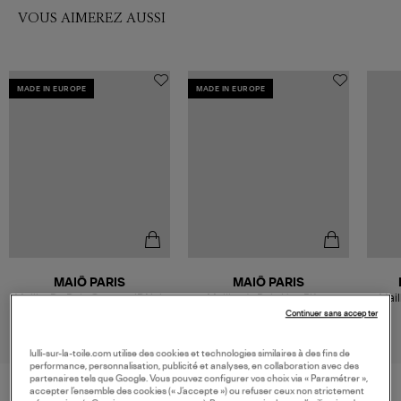
VOUS AIMEREZ AUSSI
MADE IN EUROPE
MADE IN EUROPE
MAIÔ PARIS
MAIÔ PARIS
Maillot De Bain Cosmos 1P Noir
Maillot de Bain Une Pièce
Mail
Palazzo Noir
375,00 €
315,00 €
Continuer sans accepter
lulli-sur-la-toile.com utilise des cookies et technologies similaires à des fins de
performance, personnalisation, publicité et analyses, en collaboration avec des
partenaires tels que Google. Vous pouvez configurer vos choix via « Paramétrer »,
accepter l’ensemble des cookies (« J’accepte ») ou refuser ceux non strictement