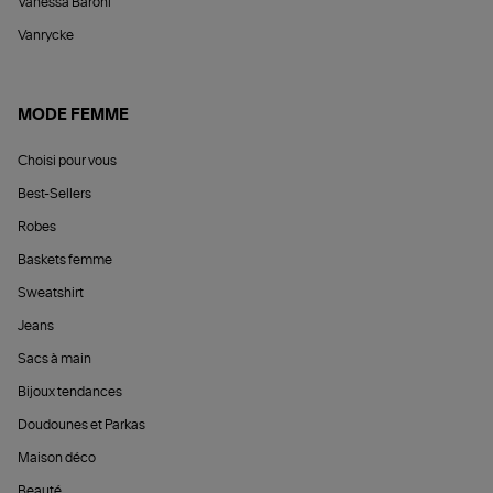
Vanessa Baroni
Vanrycke
MODE FEMME
Choisi pour vous
Best-Sellers
Robes
Baskets femme
Sweatshirt
Jeans
Sacs à main
Bijoux tendances
Doudounes et Parkas
Maison déco
Beauté