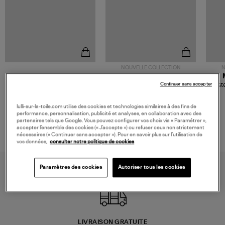
NOUVELLE COLLECTION
N
JEROME DREYFUSS
TORAL
Sac Bobi S Cuir Lamé
Mocassins Killian Sport
Veste
Continuer sans accepter
Champagne
Mousse
480,00 €
189,00 €
lulli-sur-la-toile.com utilise des cookies et technologies similaires à des fins de
performance, personnalisation, publicité et analyses, en collaboration avec des
partenaires tels que Google. Vous pouvez configurer vos choix via « Paramétrer »,
accepter l’ensemble des cookies (« J’accepte ») ou refuser ceux non strictement
nécessaires (« Continuer sans accepter »). Pour en savoir plus sur l’utilisation de
vos données,
consulter notre politique de cookies
Paramètres des cookies
Autoriser tous les cookies
LIVRAISON GRATUITE