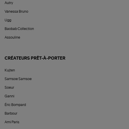
Autry
Vanessa Bruno
Ugg
Baobab Collection
Assouline
CRÉATEURS PRÊT-À-PORTER
Kujten
Samsoe Samsoe
Soeur
Ganni
Éric Bompard
Barbour
Ami Paris