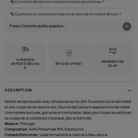
Ce maillot de bain est-il adapté à toutes les poitrines ?
Quelle est la composition exacte du tissu de ce maillot de bain ?
LIVRAISON
PAIEMENT EN
OFFERTE DÈS 150
RETOUR OFFERT
3X,4X
€
DESCRIPTION
Maillot de bain bustier avec armatures sur le côté. Ouverture sur le décolleté
et une coupe droite dans le dos. Deux brides laissant apparaître le décolleté.
Une matière texturée, gainante et confortable. Idéal pour toutes les poitrines.
La coupe de la culotte est classique, peu échancrée.
Made in :
Portugal.
Composition :
84% Polyamide 16% Elasthanne.
Conseil d'entretien :
Laver le maillot à la main et à l'eau douce.