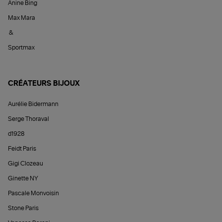
Anine Bing
Max Mara
&
Sportmax
CRÉATEURS BIJOUX
Aurélie Bidermann
Serge Thoraval
d1928
Feidt Paris
Gigi Clozeau
Ginette NY
Pascale Monvoisin
Stone Paris