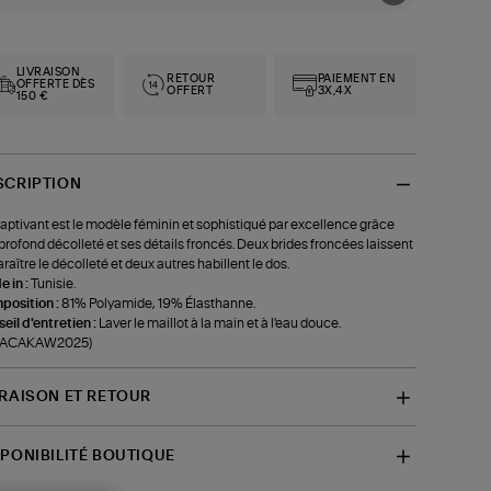
LIVRAISON
RETOUR
PAIEMENT EN
OFFERTE DÈS
OFFERT
3X,4X
150 €
SCRIPTION
aptivant est le modèle féminin et sophistiqué par excellence grâce
profond décolleté et ses détails froncés. Deux brides froncées laissent
raître le décolleté et deux autres habillent le dos.
 in :
Tunisie.
position :
81% Polyamide, 19% Élasthanne.
eil d'entretien :
Laver le maillot à la main et à l'eau douce.
f-ACAKAW2025)
VRAISON ET RETOUR
SPONIBILITÉ BOUTIQUE