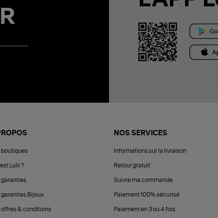
R
PROPOS
NOS SERVICES
 boutiques
Informations sur la livraison
est Lulli ?
Retour gratuit
 garanties
Suivre ma commande
 garanties Bijoux
Paiement 100% sécurisé
 offres & conditions
Paiement en 3 ou 4 fois