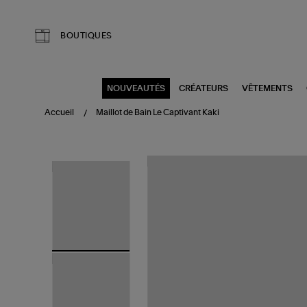
Aller au contenu principal
BOUTIQUES
NOUVEAUTÉS
CRÉATEURS
VÊTEMENTS
Accueil
Maillot de Bain Le Captivant Kaki