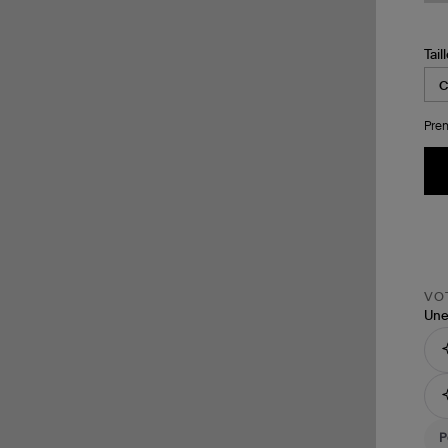
Tail
Pren
VOT
Une