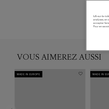
lulli-sur-la-t
analyses, en 
accepter l’en
Pour en savoir
VOUS AIMEREZ AUSSI
MADE IN EUROPE
MADE IN E