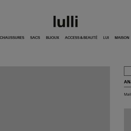
CHAUSSURES
SACS
BIJOUX
ACCESS & BEAUTÉ
LUI
MAISON
AN
Mai
Mail
de
Bai
Le
Cap
Kak