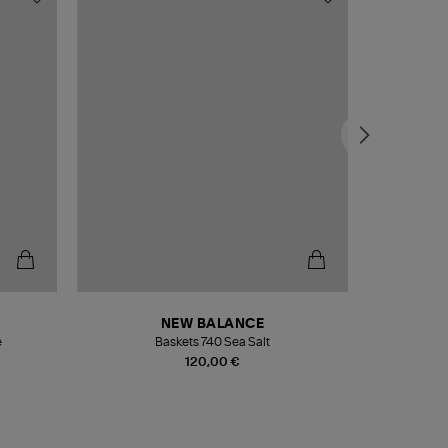
NEW BALANCE
e
Baskets 740 Sea Salt
Veste
120,00 €