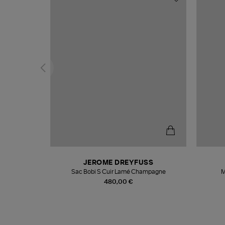
N
JEROME DREYFUSS
te
Sac Bobi S Cuir Lamé Champagne
M
480,00 €