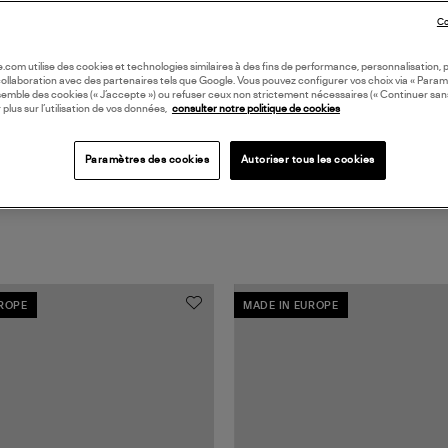
Coll
Co
PIE
oile.com utilise des cookies et technologies similaires à des fins de performance, personnalisation, p
collaboration avec des partenaires tels que Google. Vous pouvez configurer vos choix via « Param
semble des cookies (« J’accepte ») ou refuser ceux non strictement nécessaires (« Continuer san
 plus sur l’utilisation de vos données,
consulter notre politique de cookies
Paramètres des cookies
Autoriser tous les cookies
UROPE
MADE IN EUROPE