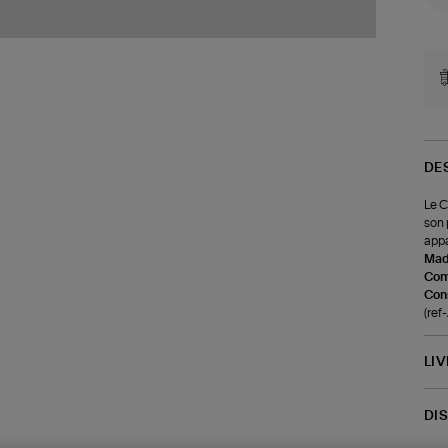
DE
Le C
son 
appa
Made
Com
Cons
(re
LI
DI