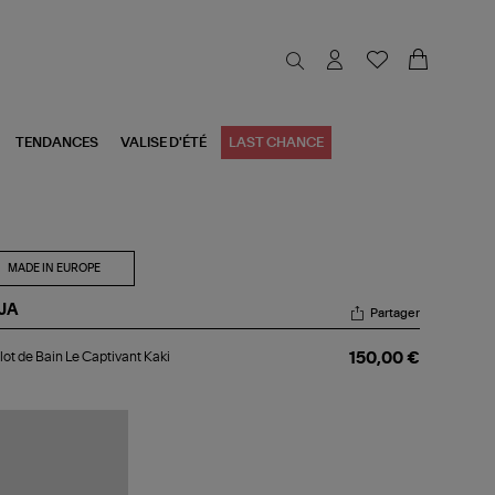
TENDANCES
VALISE D'ÉTÉ
LAST CHANCE
MADE IN EUROPE
JA
Partager
llot
lot de Bain Le Captivant Kaki
150,00 €
n
tivant
i