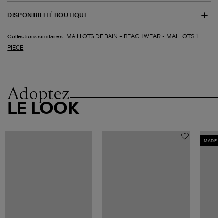
DISPONIBILITÉ BOUTIQUE
-
-
MAILLOTS DE BAIN
BEACHWEAR
MAILLOTS 1
Collections similaires :
PIECE
Adoptez
LE LOOK
MADE 