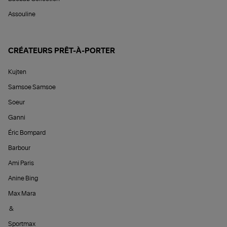
Assouline
CRÉATEURS PRÊT-À-PORTER
Kujten
Samsoe Samsoe
Soeur
Ganni
Éric Bompard
Barbour
Ami Paris
Anine Bing
Max Mara
&
Sportmax