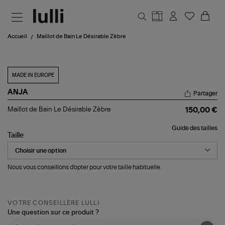
Aller au contenu principal
Accueil
Maillot de Bain Le Désirable Zèbre
MADE IN EUROPE
ANJA
Partager
Maillot
Maillot de Bain Le Désirable Zèbre
150,00 €
de
Bain
Guide des tailles
Le
Taille
Désirable
Zèbre
Nous vous conseillons d'opter pour votre taille habituelle.
VOTRE CONSEILLÈRE LULLI
Une question sur ce produit ?