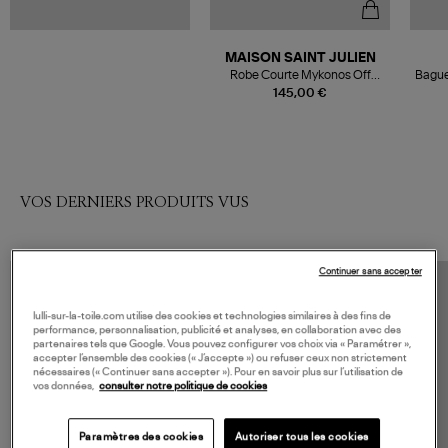
MAISON SAINT JULIEN
Robe Courte Mykonos Off
Bague
White
145,00 €
VOS DERNIERS PRODUITS VUS
Continuer sans accepter
lulli-sur-la-toile.com utilise des cookies et technologies similaires à des fins de
performance, personnalisation, publicité et analyses, en collaboration avec des
partenaires tels que Google. Vous pouvez configurer vos choix via « Paramétrer »,
accepter l’ensemble des cookies (« J’accepte ») ou refuser ceux non strictement
nécessaires (« Continuer sans accepter »). Pour en savoir plus sur l’utilisation de
vos données,
consulter notre politique de cookies
Paramètres des cookies
Autoriser tous les cookies