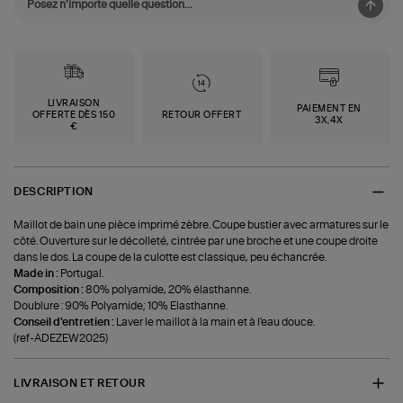
LIVRAISON
PAIEMENT EN
OFFERTE DÈS 150
RETOUR OFFERT
3X,4X
€
DESCRIPTION
Maillot de bain une pièce imprimé zèbre. Coupe bustier avec armatures sur le
côté. Ouverture sur le décolleté, cintrée par une broche et une coupe droite
dans le dos. La coupe de la culotte est classique, peu échancrée.
Made in :
Portugal.
Composition :
80% polyamide, 20% élasthanne.
Doublure : 90% Polyamide; 10% Elasthanne.
Conseil d'entretien :
Laver le maillot à la main et à l'eau douce.
(ref-ADEZEW2025)
LIVRAISON ET RETOUR