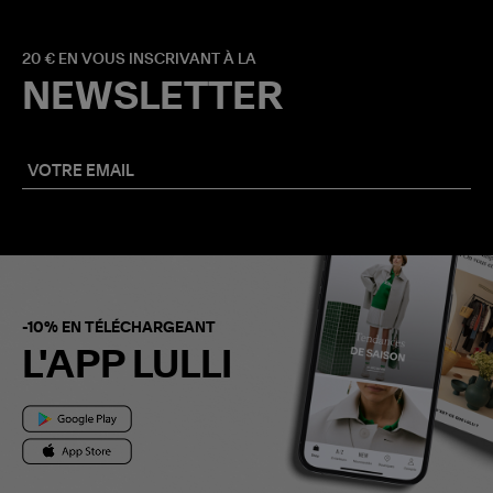
20 € EN VOUS INSCRIVANT À LA
NEWSLETTER
-10% EN TÉLÉCHARGEANT
L'APP LULLI