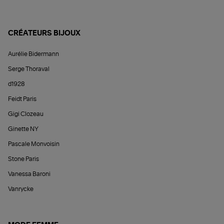
CRÉATEURS BIJOUX
Aurélie Bidermann
Serge Thoraval
d1928
Feidt Paris
Gigi Clozeau
Ginette NY
Pascale Monvoisin
Stone Paris
Vanessa Baroni
Vanrycke