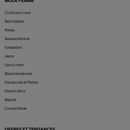
MODE FEMME
Choisi pour vous
Best-Sellers
Robes
Baskets femme
Sweatshirt
Jeans
Sacs à main
Bijoux tendances
Doudounes et Parkas
Maison déco
Beauté
Conseil Mode
OFFRES ET TENDANCES