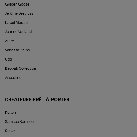
Golden Goose
Jérôme Dreyfuss
Isabel Marant
Jeanne Vouland
Autry
Vanessa Bruno
Ugg
Baobab Collection
Assouline
CRÉATEURS PRÊT-À-PORTER
Kujten
Samsoe Samsoe
Soeur