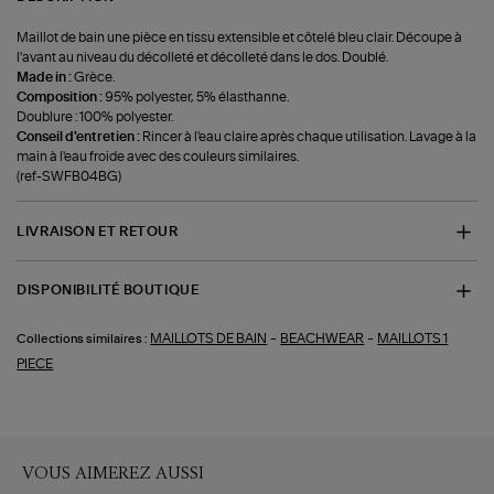
Maillot de bain une pièce en tissu extensible et côtelé bleu clair. Découpe à
l'avant au niveau du décolleté et décolleté dans le dos. Doublé.
Made in :
Grèce.
Composition :
95% polyester, 5% élasthanne.
Doublure : 100% polyester.
Conseil d'entretien :
Rincer à l'eau claire après chaque utilisation. Lavage à la
main à l'eau froide avec des couleurs similaires.
(ref-SWFB04BG)
LIVRAISON ET RETOUR
DISPONIBILITÉ BOUTIQUE
-
-
MAILLOTS DE BAIN
BEACHWEAR
MAILLOTS 1
Collections similaires :
PIECE
VOUS AIMEREZ AUSSI