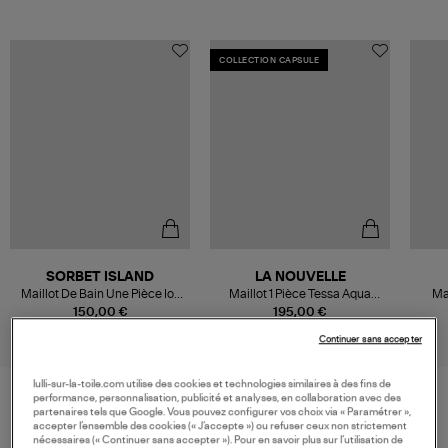
COLLECTION CAPSULE
SORBET ISLAND
LA NOUVELLE
Maillot De Bain Une Pièce Ioli
Maillot 1 Pièce Tessa Aqua
Mai
Cheeky Blue Raspberry
Swim, Capsule Heritage
150,00 €
195,00 €
Continuer sans accepter
lulli-sur-la-toile.com utilise des cookies et technologies similaires à des fins de
performance, personnalisation, publicité et analyses, en collaboration avec des
partenaires tels que Google. Vous pouvez configurer vos choix via « Paramétrer »,
VOS DERNIERS PRODUITS VUS
accepter l’ensemble des cookies (« J’accepte ») ou refuser ceux non strictement
nécessaires (« Continuer sans accepter »). Pour en savoir plus sur l’utilisation de