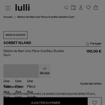
Aller au contenu principal
Accueil
Maillot de Bain Une Pièce Ava Bleu Bubble Gum
MADE IN EUROPE
SORBET ISLAND
Partager
Maillot
Maillot de Bain Une Pièce Ava Bleu Bubble
150,00 €
de
Gum
Bain
Une
Pièce
Ava
+
7
Bleu
Voir plus
Bubble
Gum
Guide des tailles
Taille
unique
Conçu dans un tissu innovant, ce produit convient pour les tailles XS au L.
AJOUTER AU PANIER