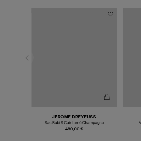
N
JEROME DREYFUSS
te
Sac Bobi S Cuir Lamé Champagne
M
480,00 €