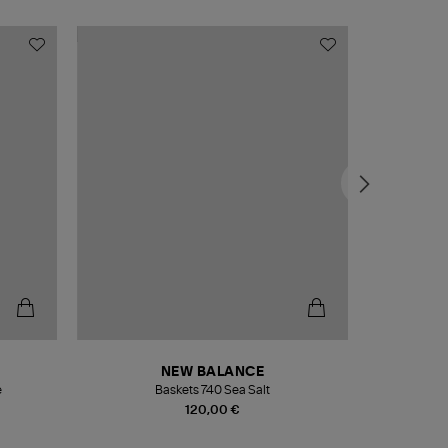
NEW BALANCE
e
Baskets 740 Sea Salt
Veste
120,00 €