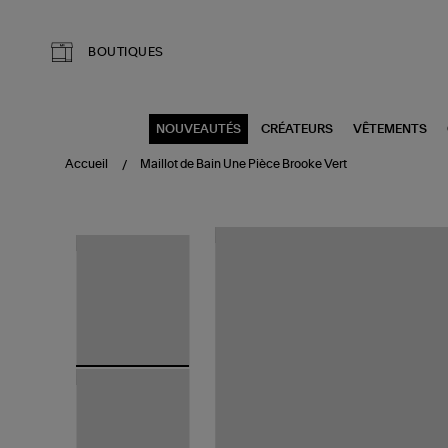
Aller au contenu principal
BOUTIQUES
NOUVEAUTÉS
CRÉATEURS
VÊTEMENTS
Accueil
Maillot de Bain Une Pièce Brooke Vert