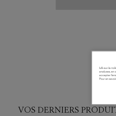
lulli-sur-la-t
analyses, en 
accepter l’en
Pour en savoir
VOS DERNIERS PRODUI