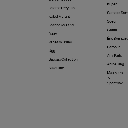
Kujten
Jérôme Dreyfuss
Samsoe Sam
Isabel Marant
Soeur
Jeanne Vouland
Ganni
Autry
Éric Bompar
Vanessa Bruno
Barbour
Ugg
Ami Paris
Baobab Collection
Anine Bing
Assouline
Max Mara
&
Sportmax