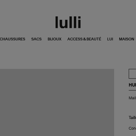
CHAUSSURES
SACS
BIJOUX
ACCESS & BEAUTÉ
LUI
MAISON
HU
Mai
Mail
de
Bai
Un
Piè
Tail
Br
Ver
Conç