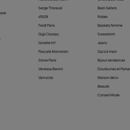
Serge Thoraval
Best-Sellers
soe
d1928
Robes
Feidt Paris
Baskets femme
Gigi Clozeau
Sweatshirt
d
Ginette NY
Jeans
Pascale Monvoisin
Sacs à main
Stone Paris
Bijoux tendances
Vanessa Baroni
Doudounes et Parka
Vanrycke
Maison déco
Beauté
Conseil Mode