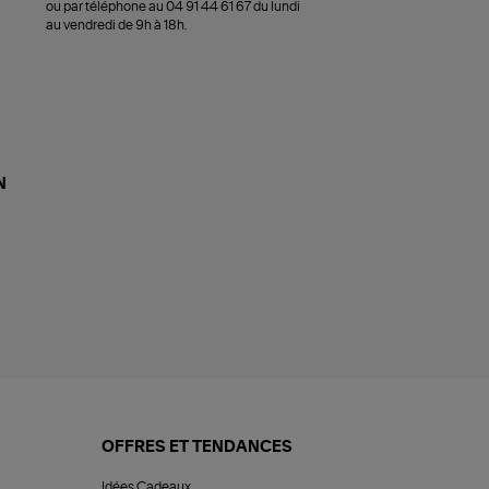
ou par téléphone au 04 91 44 61 67 du lundi
au vendredi de 9h à 18h.
N
OFFRES ET TENDANCES
Idées Cadeaux