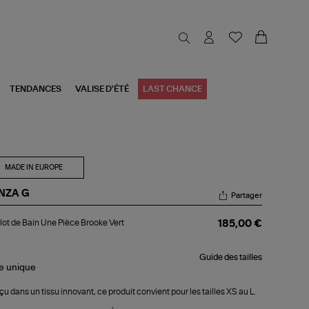
TENDANCES
VALISE D'ÉTÉ
LAST CHANCE
MADE IN EUROPE
NZA G
Partager
llot
lot de Bain Une Pièce Brooke Vert
185,00 €
n
e
Guide des tailles
ce
le
unique
ooke
t
u dans un tissu innovant, ce produit convient pour les tailles XS au L.