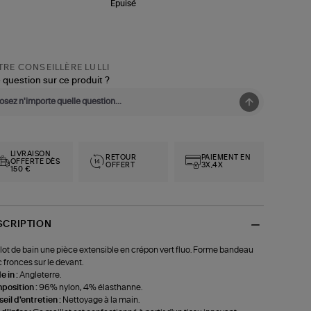
Épuisé
RE CONSEILLÈRE LULLI
 question sur ce produit ?
LIVRAISON
RETOUR
PAIEMENT EN
OFFERTE DÈS
OFFERT
3X,4X
150 €
SCRIPTION
lot de bain une pièce extensible en crépon vert fluo. Forme bandeau
 fronces sur le devant.
 in :
Angleterre.
position :
96% nylon, 4% élasthanne.
eil d'entretien :
Nettoyage à la main.