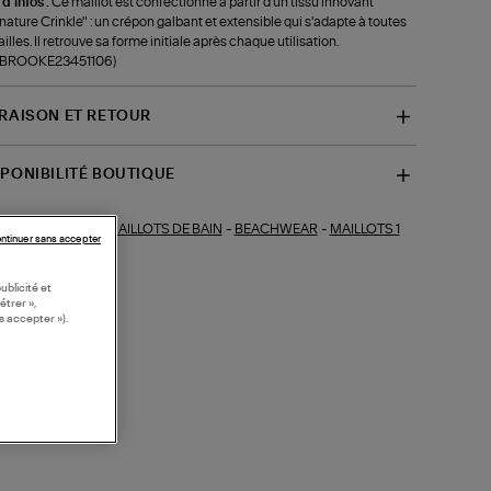
 d'infos :
Ce maillot est confectionné à partir d'un tissu innovant
nature Crinkle" : un crépon galbant et extensible qui s'adapte à toutes
tailles. Il retrouve sa forme initiale après chaque utilisation.
f-BROOKE23451106)
VRAISON ET RETOUR
SPONIBILITÉ BOUTIQUE
MAILLOTS DE BAIN
-
BEACHWEAR
-
MAILLOTS 1
ections similaires :
ntinuer sans accepter
CE
ublicité et
étrer »,
s accepter »).