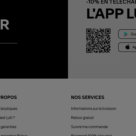
-10% EN TÉLÉCH
L'APP L
R
PROPOS
NOS SERVICES
 boutiques
Informations sur la livraison
est Lulli ?
Retour gratuit
 garanties
Suivre ma commande
 garanties Bijoux
Paiement 100% sécurisé