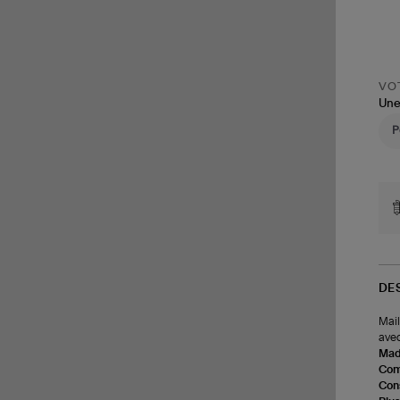
VOT
Une
DE
Mail
avec
Made
Com
Cons