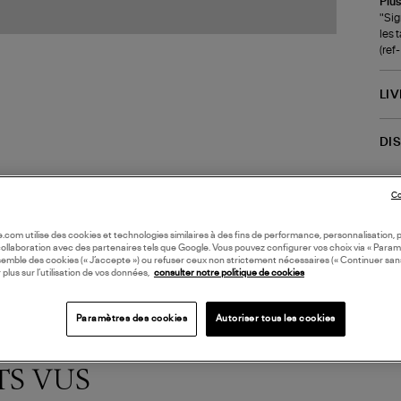
Plus
"Sig
les 
(re
LI
DI
Coll
Co
PIE
oile.com utilise des cookies et technologies similaires à des fins de performance, personnalisation, p
collaboration avec des partenaires tels que Google. Vous pouvez configurer vos choix via « Param
semble des cookies (« J’accepte ») ou refuser ceux non strictement nécessaires (« Continuer san
 plus sur l’utilisation de vos données,
consulter notre politique de cookies
Paramètres des cookies
Autoriser tous les cookies
TS VUS